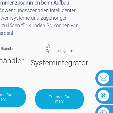
ind immer zusammen beim Aufbau
 Anwendungsszenarien intelligenter
etzwerksysteme und zugehöriger
 zu lösen für Kunden.So können wir
erden!
händler
Systemintegrator
ren Sie
Erfahren Sie
ehr
mehr