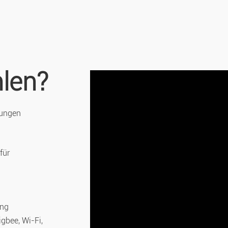
len?
sungen
für
m
ung
igbee, Wi-Fi,