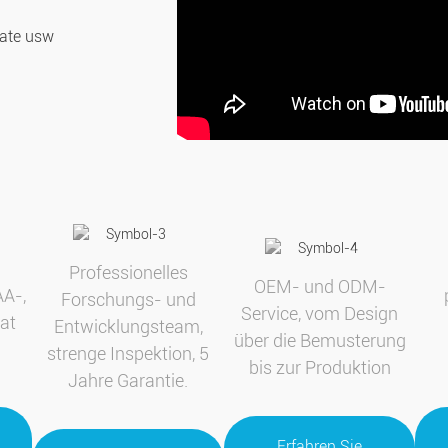
kate usw
Professionelles
OEM- und ODM-
AA-,
Forschungs- und
Service, vom Design
kat
Entwicklungsteam,
über die Bemusterung
strenge Inspektion, 5
bis zur Produktion
Jahre Garantie.
Erfahren Sie