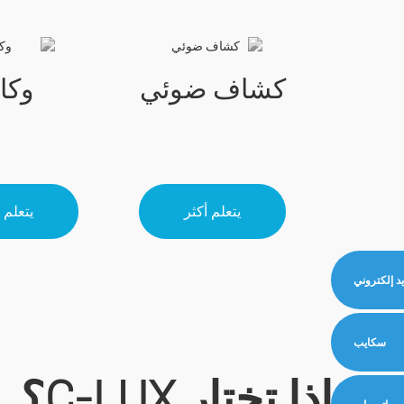
كشاف ضوئي
وكا
يتعلم أكثر
يتعلم 
يد إلكتروني
سكايب
لماذا تختار C-LUX؟