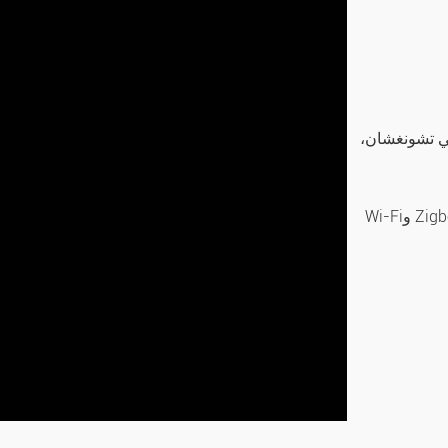
في تشونغشان،
خبرة لمدة عامين في تكامل إنترنت الأشياء الذكي مع شبكة Zigbee وWi-Fi