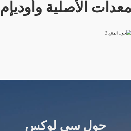
معدات الأصلية وأوديإم 
حول سي لوكس