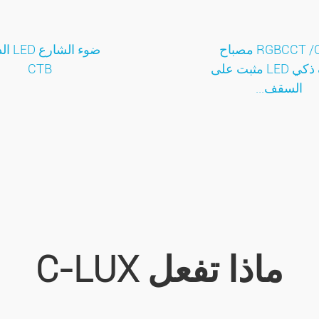
RGBCCT /CCT مصباح
ضوء الشا
سقف ذكي LED مثبت على
CTB
السقف...
ماذا تفعل C-LUX