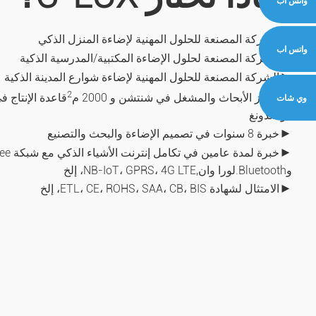
واتس اب
►
الشركة المصنعة للحلول المهنية لإضاءة المنزل الذكي
واتس اب
►
الشركة المصنعة لحلول الإضاءة المكتبية/المدرسية الذكية
►
الشركة المصنعة للحلول المهنية لإضاءة شوارع المدينة الذكية
2
►
مركز الأبحاث والمشغل في شنتشن و 2000 م
قاعدة الإنتاج 
وي شات
قوانغدونغ
►
خبرة 8 سنوات في تصميم الإضاءة والبحث والتصنيع
►
وBluetooth.لورا وان,
NB-IoT، GPRS، 4G LTE، إلخ
►
الامتثال لشهادة ETL، CE، ROHS، SAA، CB، BIS، إلخ