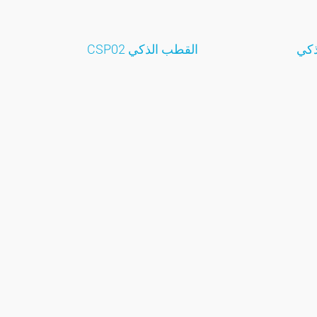
رع LED الذكي
القطب الذكي CSP02