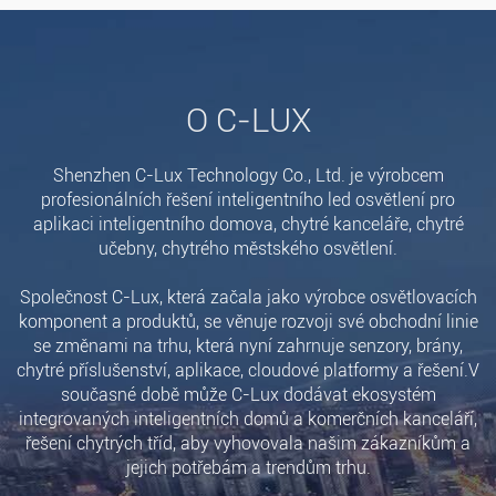
O C-LUX
Shenzhen C-Lux Technology Co., Ltd. je výrobcem
profesionálních řešení inteligentního led osvětlení pro
aplikaci inteligentního domova, chytré kanceláře, chytré
učebny, chytrého městského osvětlení.
Společnost C-Lux, která začala jako výrobce osvětlovacích
komponent a produktů, se věnuje rozvoji své obchodní linie
se změnami na trhu, která nyní zahrnuje senzory, brány,
chytré příslušenství, aplikace, cloudové platformy a řešení.V
současné době může C-Lux dodávat ekosystém
integrovaných inteligentních domů a komerčních kanceláří,
řešení chytrých tříd, aby vyhovovala našim zákazníkům a
jejich potřebám a trendům trhu.