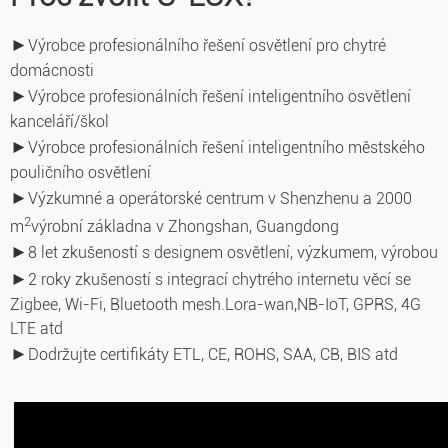
►
Výrobce profesionálního řešení osvětlení pro chytré
domácnosti
►
Výrobce profesionálních řešení inteligentního osvětlení
kanceláří/škol
►
Výrobce profesionálních řešení inteligentního městského
pouličního osvětlení
►
Výzkumné a operátorské centrum v Shenzhenu a 2000
2
m
výrobní základna v Zhongshan, Guangdong
►
8 let zkušeností s designem osvětlení, výzkumem, výrobou
►
2 roky zkušeností s integrací chytrého internetu věcí se
Zigbee, Wi-Fi, Bluetooth mesh.Lora-wan,
NB-IoT, GPRS, 4G
LTE atd
►
Dodržujte certifikáty ETL, CE, ROHS, SAA, CB, BIS atd