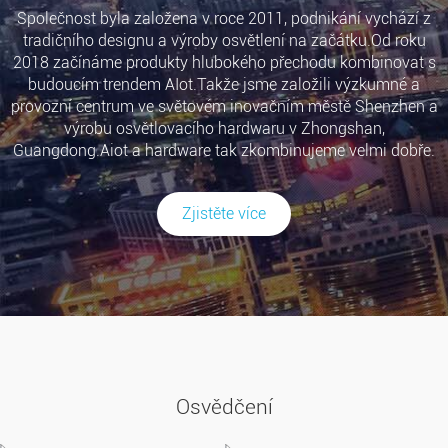
Společnost byla založena v roce 2011, podnikání vychází z
tradičního designu a výroby osvětlení na začátku.Od roku
2018 začínáme produkty hlubokého přechodu kombinovat s
budoucím trendem AIot.Takže jsme založili výzkumné a
provozní centrum ve světovém inovačním městě Shenzhen a
výrobu osvětlovacího hardwaru v Zhongshan,
Guangdong.Aiot a hardware tak zkombinujeme velmi dobře.
Zjistěte více
Osvědčení