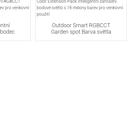
entní
Outdoor Smart RGBCCT
 bodec
Garden spot Barva světla
..
E...