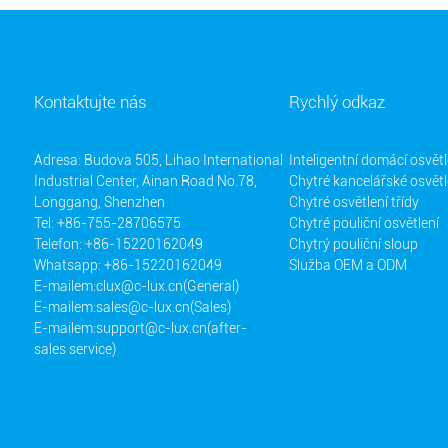
Kontaktujte nás
Rychlý odkaz
Adresa: Budova 505, Lihao International
Inteligentní domácí osvětl
Industrial Center, Ainan Road No.78,
Chytré kancelářské osvětl
Longgang, Shenzhen
Chytré osvětlení třídy
Tel: +86-755-28706575
Chytré pouliční osvětlení
Telefon: +86-15220162049
Chytrý pouliční sloup
Whatsapp: +86-15220162049
Služba OEM a ODM
E-mailem:
clux@c-lux.cn(General)
E-mailem:
sales@c-lux.cn(Sales)
E-mailem:
support@c-lux.cn(after-
sales service)