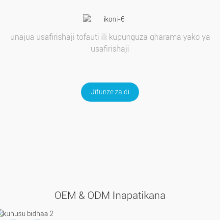
unajua usafirishaji tofauti ili kupunguza gharama yako ya
usafirishaji
Jifunze zaidi
OEM & ODM Inapatikana