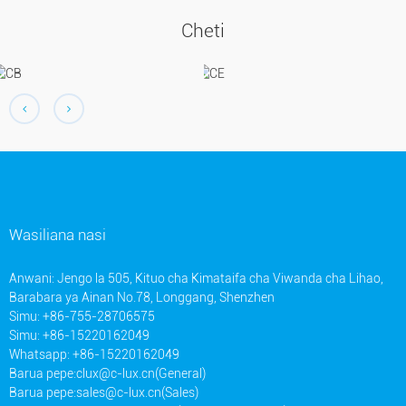
Cheti
Wasiliana nasi
Anwani: Jengo la 505, Kituo cha Kimataifa cha Viwanda cha Lihao,
Barabara ya Ainan No.78, Longgang, Shenzhen
Simu: +86-755-28706575
Simu: +86-15220162049
Whatsapp: +86-15220162049
Barua pepe:
clux@c-lux.cn(General)
Barua pepe:
sales@c-lux.cn(Sales)