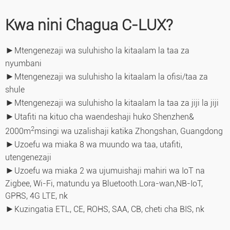
Kwa nini Chagua C-LUX?
►
Mtengenezaji wa suluhisho la kitaalam la taa za
nyumbani
►
Mtengenezaji wa suluhisho la kitaalam la ofisi/taa za
shule
►
Mtengenezaji wa suluhisho la kitaalam la taa za jiji la jiji
►
Utafiti na kituo cha waendeshaji huko Shenzhen&
2
2000m
msingi wa uzalishaji katika Zhongshan, Guangdong
►
Uzoefu wa miaka 8 wa muundo wa taa, utafiti,
utengenezaji
►
Uzoefu wa miaka 2 wa ujumuishaji mahiri wa IoT na
Zigbee, Wi-Fi, matundu ya Bluetooth.Lora-wan,
NB-IoT,
GPRS, 4G LTE, nk
►
Kuzingatia ETL, CE, ROHS, SAA, CB, cheti cha BIS, nk