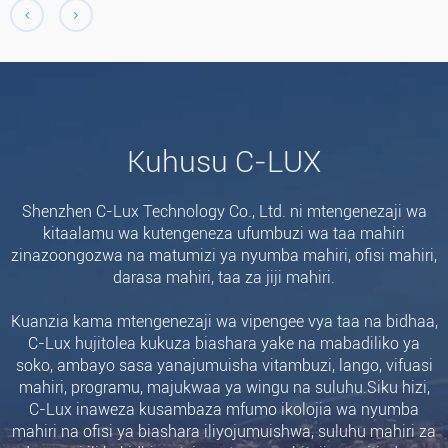
Kuhusu C-LUX
Shenzhen C-Lux Technology Co., Ltd. ni mtengenezaji wa
kitaalamu wa kutengeneza ufumbuzi wa taa mahiri
zinazoongozwa na matumizi ya nyumba mahiri, ofisi mahiri,
darasa mahiri, taa za jiji mahiri.
Kuanzia kama mtengenezaji wa vipengee vya taa na bidhaa,
C-Lux hujitolea kukuza biashara yake na mabadiliko ya
soko, ambayo sasa yanajumuisha vitambuzi, lango, vifuasi
mahiri, programu, majukwaa ya wingu na suluhu.Siku hizi,
C-Lux inaweza kusambaza mfumo ikolojia wa nyumba
mahiri na ofisi ya biashara iliyojumuishwa, suluhu mahiri za