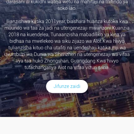
darasani ili kukidhi wateja wetu na mahitaji na mitindo ya
soko lao.
Ilianzishwa katika 2011year, biashara huanza kutoka kwa
muundo wa taa za jadi na utengenezaji mwanzoni.Kuanzia
2018 na kuendelea, Tunaanzisha mabadiliko ya kina ya
bidhaa na mwelekeo wa siku zijazo wa AIot.Kwa hivyo
tulianzisha kituo cha utafiti na uendeshaji katika mji wa
uvumbuzi wa Dunia wa Shenzhen na utengenezaji wa vifaa
vya taa huko Zhongshan, Guangdong.Kwa hivyo
tutachanganya Aiot na vifaa vizuri sana.
Jifunze zaidi