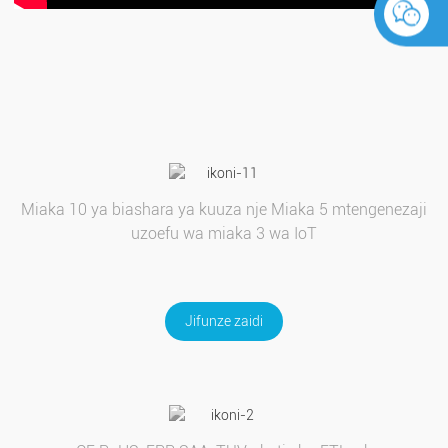
Miaka 10 ya biashara ya kuuza nje Miaka 5 mtengenezaji
uzoefu wa miaka 3 wa IoT
Jifunze zaidi