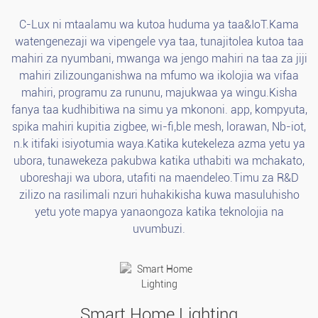
C-Lux ni mtaalamu wa kutoa huduma ya taa&IoT.Kama
watengenezaji wa vipengele vya taa, tunajitolea kutoa taa
mahiri za nyumbani, mwanga wa jengo mahiri na taa za jiji
mahiri zilizounganishwa na mfumo wa ikolojia wa vifaa
mahiri, programu za rununu, majukwaa ya wingu.Kisha
fanya taa kudhibitiwa na simu ya mkononi. app, kompyuta,
spika mahiri kupitia zigbee, wi-fi,ble mesh, lorawan, Nb-iot,
n.k itifaki isiyotumia waya.Katika kutekeleza azma yetu ya
ubora, tunawekeza pakubwa katika uthabiti wa mchakato,
uboreshaji wa ubora, utafiti na maendeleo.Timu za R&D
zilizo na rasilimali nzuri huhakikisha kuwa masuluhisho
yetu yote mapya yanaongoza katika teknolojia na
uvumbuzi.
Smart Home Lighting