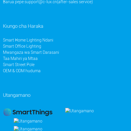
Barua pepe:
support@c-lux.cn(after-sales service)
Kiungo cha Haraka
Smart Home Lighting Ndani
Smart Office Lighting
Mwangaza wa Smart Darasani
Taa Mahiri ya Mtaa
Smart Street Pole
OEM & ODM huduma
Utangamano