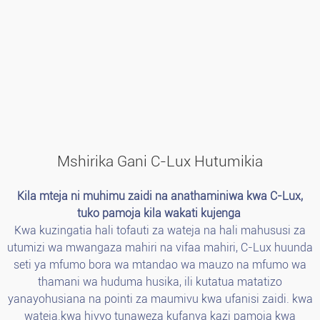
Mshirika Gani C-Lux Hutumikia
Kila mteja ni muhimu zaidi na anathaminiwa kwa C-Lux,
tuko pamoja kila wakati kujenga
Kwa kuzingatia hali tofauti za wateja na hali mahususi za
utumizi wa mwangaza mahiri na vifaa mahiri, C-Lux huunda
seti ya mfumo bora wa mtandao wa mauzo na mfumo wa
thamani wa huduma husika, ili kutatua matatizo
yanayohusiana na pointi za maumivu kwa ufanisi zaidi. kwa
wateja.kwa hivyo tunaweza kufanya kazi pamoja kwa