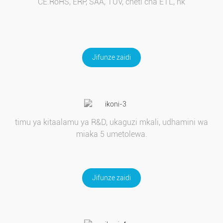
CE.RoHS, ERP, SAA, TUV, cheti cha ETL, nk
Jifunze zaidi
timu ya kitaalamu ya R&D, ukaguzi mkali, udhamini wa
miaka 5 umetolewa.
Jifunze zaidi