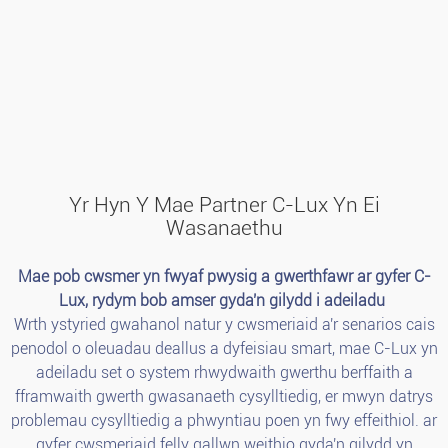
Yr Hyn Y Mae Partner C-Lux Yn Ei
Wasanaethu
Mae pob cwsmer yn fwyaf pwysig a gwerthfawr ar gyfer C-
Lux, rydym bob amser gyda'n gilydd i adeiladu
Wrth ystyried gwahanol natur y cwsmeriaid a'r senarios cais
penodol o oleuadau deallus a dyfeisiau smart, mae C-Lux yn
adeiladu set o system rhwydwaith gwerthu berffaith a
fframwaith gwerth gwasanaeth cysylltiedig, er mwyn datrys
problemau cysylltiedig a phwyntiau poen yn fwy effeithiol. ar
gyfer cwsmeriaid.felly gallwn weithio gyda'n gilydd yn