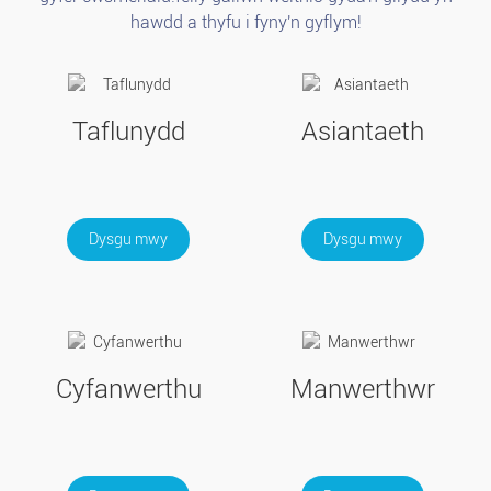
hawdd a thyfu i fyny'n gyflym!
Taflunydd
Asiantaeth
Dysgu mwy
Dysgu mwy
Cyfanwerthu
Manwerthwr