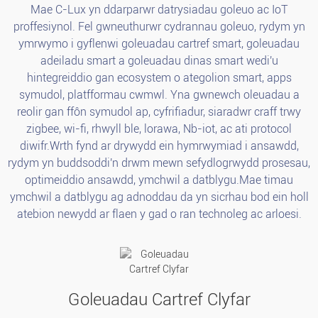
Mae C-Lux yn ddarparwr datrysiadau goleuo ac IoT
proffesiynol. Fel gwneuthurwr cydrannau goleuo, rydym yn
ymrwymo i gyflenwi goleuadau cartref smart, goleuadau
adeiladu smart a goleuadau dinas smart wedi'u
hintegreiddio gan ecosystem o ategolion smart, apps
symudol, platfformau cwmwl. Yna gwnewch oleuadau a
reolir gan ffôn symudol ap, cyfrifiadur, siaradwr craff trwy
zigbee, wi-fi, rhwyll ble, lorawa, Nb-iot, ac ati protocol
diwifr.Wrth fynd ar drywydd ein hymrwymiad i ansawdd,
rydym yn buddsoddi'n drwm mewn sefydlogrwydd prosesau,
optimeiddio ansawdd, ymchwil a datblygu.Mae timau
ymchwil a datblygu ag adnoddau da yn sicrhau bod ein holl
atebion newydd ar flaen y gad o ran technoleg ac arloesi.
Goleuadau Cartref Clyfar