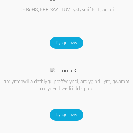
CE.RoHS, ERP, SAA, TUV, tystysgrif ETL, ac ati
Dysgu mwy
tîm ymchwil a datblygu proffesiynol, arolygiad llym, gwarant
5 mlynedd wedi'i ddarparu.
Dysgu mwy