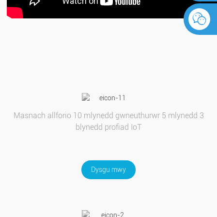
Masnach allforio 10 mlynedd gwneuthurwr 5 mlynedd 3
blynedd profiad IoT
Dysgu mwy