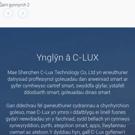
Ynglŷn â C-LUX
Mae Shenzhen C-Lux Technology Co, Ltd yn wneuthurwr
datrysiad proffesiynol goleuadau dan arweiniad smart ar
gyfer cymhwyso cartref smart, swyddfa glyfar, ystafell
ddosbarth smart, goleuadau dinas smart.
Gan ddechrau fel gwneuthurwr cydrannau a chynhyrchion
goleuo, mae C-Lux yn ymroi i ddatblygu ei linell fusnes
gyda'r newidiadau yn y farchnad, sydd bellach yn cynnwys
synwyryddion, pyrth, ategolion smart, apps, llwyfannau
cwmwl ac atebion.Y dyddiau hyn, gall C-Lux gyflenwi'r