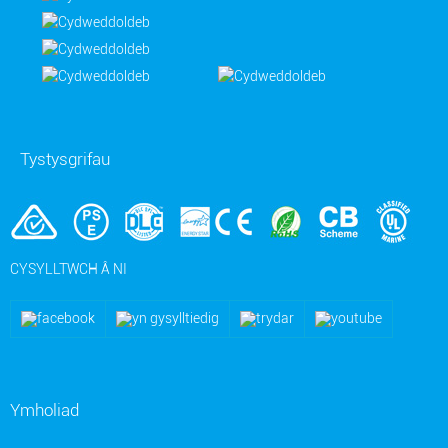
Tystysgrifau
CYSYLLTWCH Â NI
Ymholiad