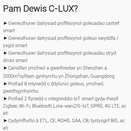
Pam Dewis C-LUX?
►
Gwneuthurwr datrysiad proffesiynol goleuadau cartref
smart
►
Gwneuthurwr datrysiad proffesiynol goleuo swyddfa /
ysgol smart
►
Gwneuthurwr datrysiad proffesiynol goleuadau stryd
dinas smart
►
Canolfan ymchwil a gweithredwr yn Shenzhen a
2
2000m
sylfaen gynhyrchu yn Zhongshan, Guangdong
►
Profiad 8 mlynedd o ddylunio goleuo, ymchwil,
gweithgynhyrchu
►
Profiad 2 flynedd o integreiddio IoT smart gyda rhwyll
Zigbee, Wi-Fi, Bluetooth.Lora-wan,
DS-IoT, GPRS, 4G LTE, ac
ati
►
Cydymffurfio â ETL, CE, ROHS, SAA, CB, tystysgrif BIS, ac
ati