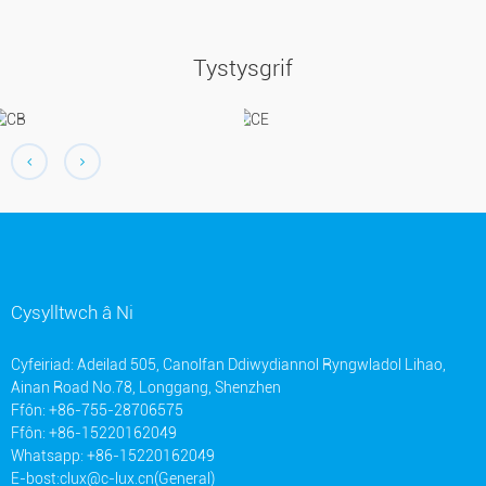
Tystysgrif
Cysylltwch â Ni
Cyfeiriad: Adeilad 505, Canolfan Ddiwydiannol Ryngwladol Lihao,
Ainan Road No.78, Longgang, Shenzhen
Ffôn: +86-755-28706575
Ffôn: +86-15220162049
Whatsapp: +86-15220162049
E-bost:
clux@c-lux.cn(General)