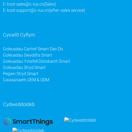
E-bost:
sales@c-lux.cn(Sales)
E-bost:
support@c-lux.cn(after-sales service)
Cyswllt Cyflym
Goleuadau Cartref Smart Dan Do
Goleuadau Swyddfa Smart
Goleuadau Ystafell Ddosbarth Smart
Goleuadau Stryd Smart
Pegwn Stryd Smart
Gwasanaeth OEM & ODM
Cydweddoldeb