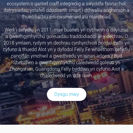
ecosystem o gartref craff integredig a swyddfa fasnachol,
datrysiadau ystafell ddosbarth smart i ddiwallu anghenion a
thueddiadau ein cwsmeriaid a'u marchnad.
Wedi'i sefydlu yn 2011, mae busnes yn cychwyn o ddylunio
a gweithgynhyrchu goleuadau traddodiadol ar y dechrau.O
2018 ymlaen, rydym yn dechrau cynhyrchion pontio dwfn yn
cyfuno â thuedd AIot yn y dyfodol.Felly Fe wnaethom sefydlu
canolfan ymchwil a gweithredu yn ninas arloesi'r Byd
Shenzhen a gweithgynhyrchu caledwedd goleuo yn
Zhongshan, Guangdong.Felly byddwn yn cyfuno Aiot a
chaledwedd yn dda iawn.
Dysgu mwy