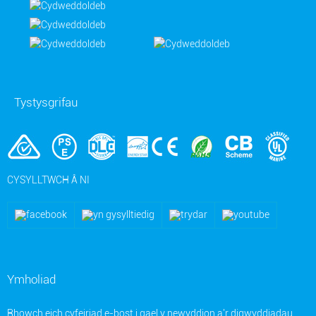
Tystysgrifau
CYSYLLTWCH Â NI
Ymholiad
Rhowch eich cyfeiriad e-bost i gael y newyddion a'r digwyddiadau