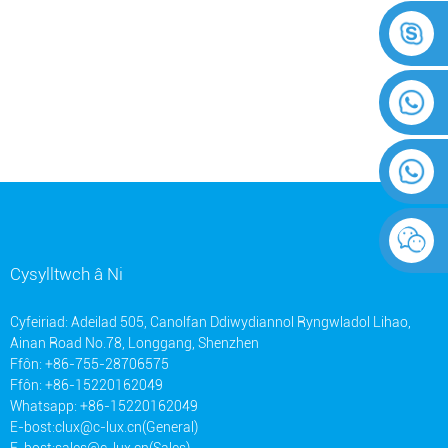
Cysylltwch â Ni
Cyfeiriad: Adeilad 505, Canolfan Ddiwydiannol Ryngwladol Lihao,
Ainan Road No.78, Longgang, Shenzhen
Ffôn: +86-755-28706575
Ffôn: +86-15220162049
Whatsapp: +86-15220162049
E-bost:
clux@c-lux.cn(General)
E-bost:
sales@c-lux.cn(Sales)