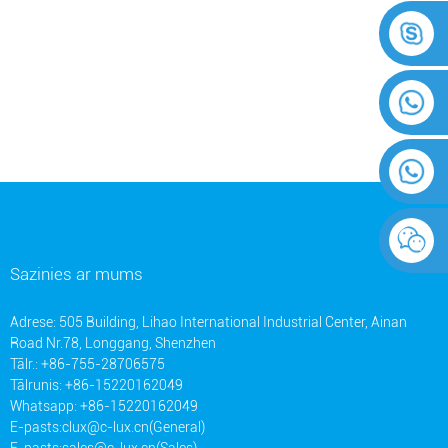
Sazinies ar mums
Adrese: 505 Building, Lihao International Industrial Center, Ainan
Road Nr.78, Longgang, Shenzhen
Tālr.: +86-755-28706575
Tālrunis: +86-15220162049
Whatsapp: +86-15220162049
E-pasts:
clux@c-lux.cn(General)
E-pasts:
sales@c-lux.cn(Sales)