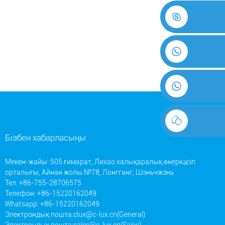
Бізбен хабарласыңы
Мекен-жайы: 505 ғимарат, Лихао халықаралық өнеркәсіп
орталығы, Айнан жолы №78, Лонгганг, Шэньчжэнь
Тел: +86-755-28706575
Телефон: +86-15220162049
Whatsapp: +86-15220162049
Электрондық пошта:
clux@c-lux.cn(General)
Электрондық пошта:
sales@c-lux.cn(Sales)