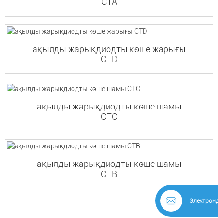
CTA
ақылды жарықдиодты көше жарығы
CTD
ақылды жарықдиодты көше шамы
CTC
ақылды жарықдиодты көше шамы
CTB
Электрон