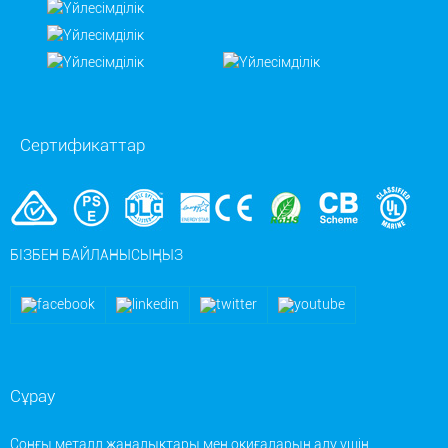
Сертификаттар
БІЗБЕН БАЙЛАНЫСЫҢЫЗ
Сұрау
Соңғы металл жаңалықтары мен оқиғаларын алу үшін