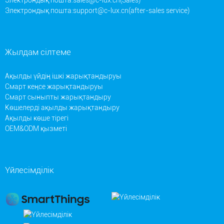
Электрондық пошта:
support@c-lux.cn(after-sales service)
Жылдам сілтеме
Ақылды үйдің ішкі жарықтандыруы
Смарт кеңсе жарықтандыруы
Смарт сыныпты жарықтандыру
Көшелерді ақылды жарықтандыру
Ақылды көше тірегі
OEM&ODM қызметі
Үйлесімділік