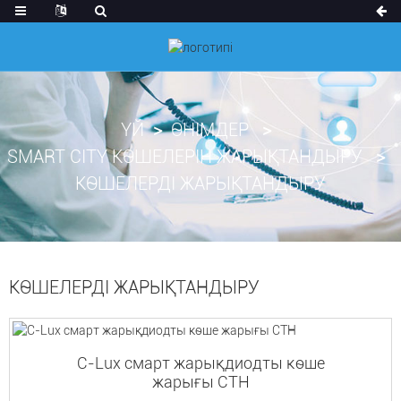
ҮЙ
ӨНІМДЕР
SMART CITY КӨШЕЛЕРІН ЖАРЫҚТАНДЫРУ
КӨШЕЛЕРДІ ЖАРЫҚТАНДЫРУ
КӨШЕЛЕРДІ ЖАРЫҚТАНДЫРУ
C-Lux смарт жарықдиодты көше
жарығы CTH