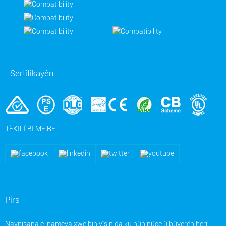
Sertîfîkayên
TÊKILÎ BI ME RE
Pirs
Navnîşana e-nameya xwe binivîsin da ku hûn nûçe û bûyerên herî