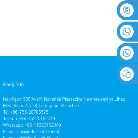
Paqij bûn
Navnîşan: 505 Avahî, Navenda Pîşesaziya Navneteweyî ya Lihao,
Rêya Ainan No.78, Longgang, Shenzhen
Tel: +86-755-28706575
Telefon: +86-15220162049
Whatsapp: +86-15220162049
E-mail:
clux@c-lux.cn(General)
E-mail:
sales@c-lux.cn(Sales)