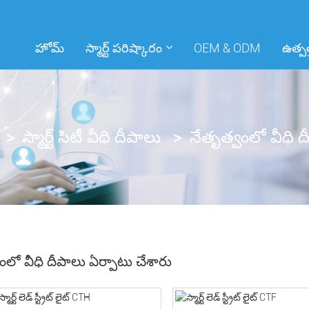
హోమ్
స్మార్ట్ పరిష్కారం
OEM & ODM
ఉత్పత
స్మార్ట్ సిటీ వీధి దీపాలు
నేతృత్వంలో వీధి ద
ంలో వీధి దీపాలు ఏర్పాటు చేశారు