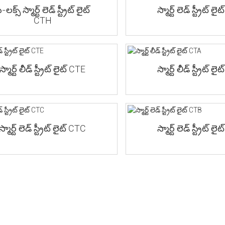
ి-లక్స్ స్మార్ట్ లెడ్ స్ట్రీట్ లైట్
స్మార్ట్ లెడ్ స్ట్రీట్ ల
CTH
స్మార్ట్ లీడ్ స్ట్రీట్ లైట్ CTE
స్మార్ట్ లీడ్ స్ట్రీట్ ల
స్మార్ట్ లెడ్ స్ట్రీట్ లైట్ CTC
స్మార్ట్ లెడ్ స్ట్రీట్ ల