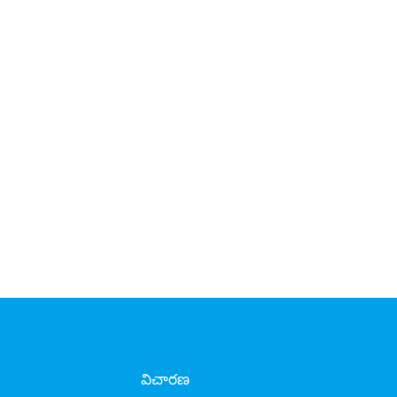
విచారణ