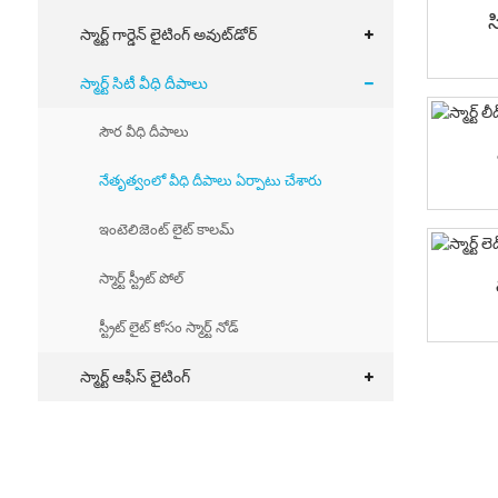
స
స్మార్ట్ గార్డెన్ లైటింగ్ అవుట్‌డోర్
స్మార్ట్ సిటీ వీధి దీపాలు
సౌర వీధి దీపాలు
నేతృత్వంలో వీధి దీపాలు ఏర్పాటు చేశారు
ఇంటెలిజెంట్ లైట్ కాలమ్
స్మార్ట్ స్ట్రీట్ పోల్
స్ట్రీట్ లైట్ కోసం స్మార్ట్ నోడ్
స్మార్ట్ ఆఫీస్ లైటింగ్