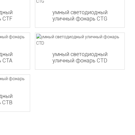
одный
умный светодиодный
ь CTF
уличный фонарь CTG
одный
умный светодиодный
ь CTA
уличный фонарь CTD
одный
ь CTB