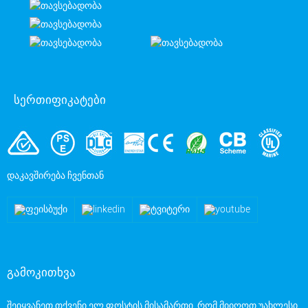
სერთიფიკატები
ᲓᲐᲙᲐᲕᲨᲘᲠᲔᲑᲐ ᲩᲕᲔᲜᲗᲐᲜ
გამოკითხვა
შეიყვანეთ თქვენი ელ.ფოსტის მისამართი, რომ მიიღოთ უახლესი