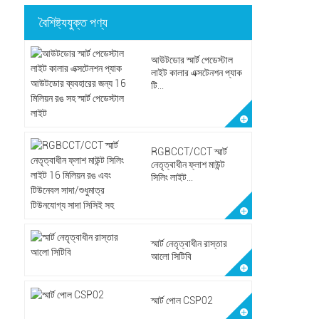
বৈশিষ্ট্যযুক্ত পণ্য
আউটডোর স্মার্ট পেডেস্টাল
লাইট কালার এক্সটেনশন প্যাক
টি...
RGBCCT/CCT স্মার্ট
নেতৃত্বাধীন ফ্লাশ মাউন্ট
সিলিং লাইট...
স্মার্ট নেতৃত্বাধীন রাস্তার
আলো সিটিবি
স্মার্ট পোল CSP02