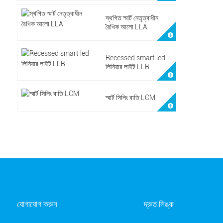
স্থগিত স্মার্ট নেতৃত্বাধীন
রৈখিক আলো LLA
Recessed smart led
লিনিয়ার লাইট LLB
স্মার্ট সিলিং বাতি LCM
যোগাযোগ করুন
দ্রুত লিঙ্ক