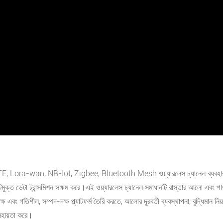
 LTE, Lora-wan, NB-Iot, Zigbee, Bluetooth Mesh ওয়্যারলেস চ্যানেল ব্যবহার ক
মুক্ত ডেটা ট্রান্সমিশন সক্ষম করে।এই ওয়্যারলেস চ্যানেল সমাধানটি রাস্তার আলো এবং পাও
এবং গতিশীল, সম্পদ-দক্ষ প্ল্যাটফর্ম তৈরি করতে, আলোর দূরবর্তী ব্যবস্থাপনা, বুদ্ধিমান ন
সহায়তা করে।