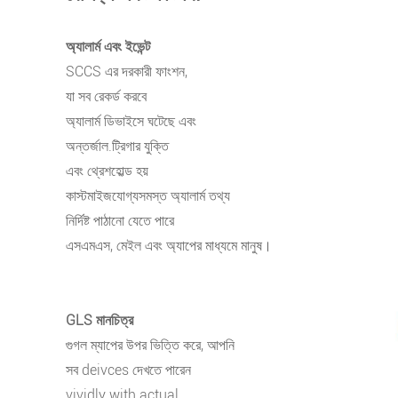
অ্যালার্ম এবং ইভেন্ট
SCCS এর দরকারী ফাংশন,
যা সব রেকর্ড করবে
অ্যালার্ম ডিভাইসে ঘটেছে এবং
অন্তর্জাল.ট্রিগার যুক্তি
এবং থ্রেশহোল্ড হয়
কাস্টমাইজযোগ্যসমস্ত অ্যালার্ম তথ্য
নির্দিষ্ট পাঠানো যেতে পারে
এসএমএস, মেইল ​​এবং অ্যাপের মাধ্যমে মানুষ।
GLS মানচিত্র
গুগল ম্যাপের উপর ভিত্তি করে, আপনি
সব deivces দেখতে পারেন
vividly with actual