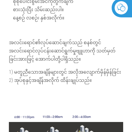
စုစုပေါင်းစွမ်းအင်ကိုတွက်ချက်
စားသုံးပြီး သိမ်းဆည်းပါ။
နေ့စဉ် လစဉ်၊ နှစ်အလိုက်။
အလင်းရောင်၏လုပ်ဆောင်ချက်သည် စနစ်တွင်
အလင်းရောင်လုပ်ငန်းဆောင်ရွက်မှုဗျူဟာကို သတ်မှတ်
ခြင်းအားဖြင့် အောက်ပါတို့ပါရှိသည်။
1) မတူညီသောအချိန်များတွင် အလိုအလျောက်မှိန်မှိန်ခြင်း
2) အုပ်စုနှင့်အချိန်အလိုက် ထိန်းချုပ်သည်။