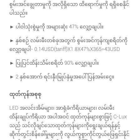
စွမ်းအင်ချွေတာမှုကို အလိုရှိသော ထိရောက်မှုကို ရရှိစေနိုင်
ပါသည်။
► ပါဝါသုံးစွဲမှုကို အများဆုံး 47% လျှော့ချပါ။
► နှစ်စဉ် လမ်းမီးတစ်ခုအတွက် စွမ်းအင်ကုန်ကျစရိတ်ကို
လျှော့ချပါ- 0.14USD(tariff)X1.8X47%X365=43USD
► ပြုပြင်ထိန်းသိမ်းစရိတ် 90% လျှော့ချပါ။
► 2 နှစ်အောက် ရင်းနှီးမြုပ်နှံမှုအပေါ် ပြန်အမ်းငွေ။
ထုတ်ကုန်အစုစု
LED အလင်းအိမ်များ၊ အာရုံခံကိရိယာများ၊ လမ်းမီး
ထိန်းချုပ်ကိရိယာ အပါအဝင် ထုတ်ကုန်များစွာဖြင့် C-Lux
သည် သင်လိုချင်သောထုတ်ကုန်များကိုရွေးချယ်ရန်နှင့်
ဆိုက်တွင်းစိန်ခေါ်မှုများကို လွယ်ကူစွာကိုင်တွယ်ဖြေရှင်းနိုင်