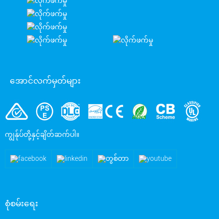
အောင်လက်မှတ်များ
ကျွန်ုပ်တို့နှင့်ချိတ်ဆက်ပါ။
စုံစမ်းရေး