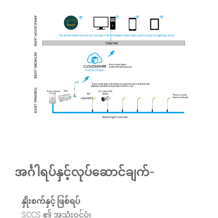
အင်္ဂါရပ်နှင့်လုပ်ဆောင်ချက်-
နှိုးစက်နှင့် ဖြစ်ရပ်
SCCS ၏ အသုံးဝင်ပုံ၊