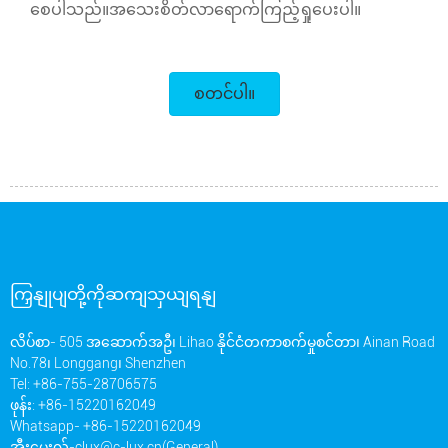
စေပါသည်။အသေးစိတ်လာရောက်ကြည့်ရှုပေးပါ။
စတင်ပါ။
ကြှနျုပျတို့ကိုဆကျသှယျရနျ
လိပ်စာ- 505 အဆောက်အဦ၊ Lihao နိုင်ငံတကာစက်မှုစင်တာ၊ Ainan Road
No.78၊ Longgang၊ Shenzhen
Tel: +86-755-28706575
ဖုန်း: +86-15220162049
Whatsapp- +86-15220162049
အီးမေးလ်-
clux@c-lux.cn(General)