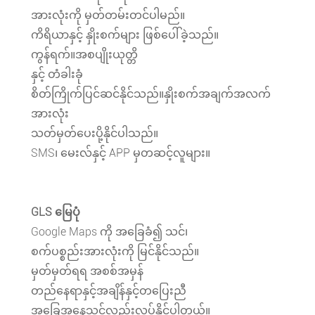
အားလုံးကို မှတ်တမ်းတင်ပါမည်။
ကိရိယာနှင့် နှိုးစက်များ ဖြစ်ပေါ်ခဲ့သည်။
ကွန်ရက်။အစပျိုးယုတ္တိ
နှင့် တံခါးခုံ
စိတ်ကြိုက်ပြင်ဆင်နိုင်သည်။နှိုးစက်အချက်အလက်
အားလုံး
သတ်မှတ်ပေးပို့နိုင်ပါသည်။
SMS၊ မေးလ်နှင့် APP မှတဆင့်လူများ။
GLS မြေပုံ
Google Maps ကို အခြေခံ၍ သင်၊
စက်ပစ္စည်းအားလုံးကို မြင်နိုင်သည်။
မှတ်မှတ်ရရ အစစ်အမှန်
တည်နေရာနှင့်အချိန်နှင့်တပြေးညီ
အခြေအနေသင်လည်းလုပ်နိုင်ပါတယ်။