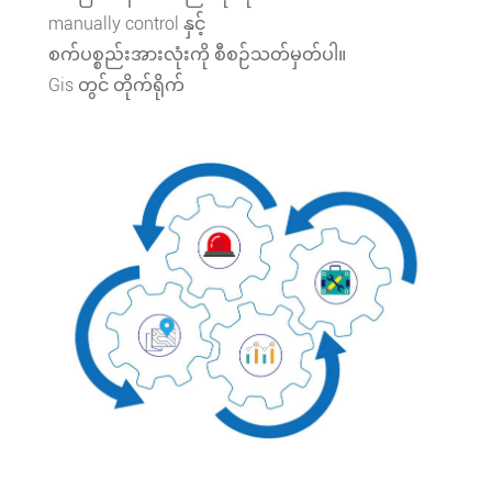
manually control နှင့်
စက်ပစ္စည်းအားလုံးကို စီစဉ်သတ်မှတ်ပါ။
Gis တွင် တိုက်ရိုက်