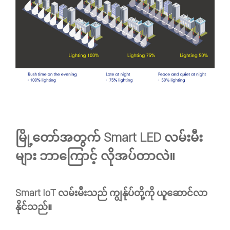
မြို့တော်အတွက် Smart LED လမ်းမီး
များ ဘာကြောင့် လိုအပ်တာလဲ။
Smart IoT လမ်းမီးသည် ကျွန်ုပ်တို့ကို ယူဆောင်လာ
နိုင်သည်။