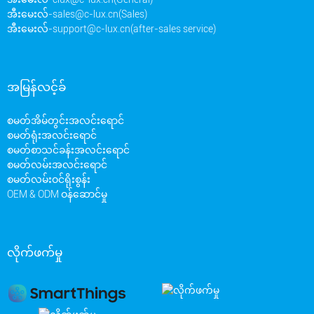
အီးမေးလ်-
sales@c-lux.cn(Sales)
အီးမေးလ်-
support@c-lux.cn(after-sales service)
အမြန်လင့်ခ်
စမတ်အိမ်တွင်းအလင်းရောင်
စမတ်ရုံးအလင်းရောင်
စမတ်စာသင်ခန်းအလင်းရောင်
စမတ်လမ်းအလင်းရောင်
စမတ်လမ်းဝင်ရိုးစွန်း
OEM & ODM ဝန်ဆောင်မှု
လိုက်ဖက်မှု