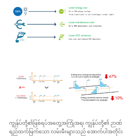
ကျွန်ုပ်တို့၏ဖြစ်ရပ်အတွေ့အကြုံအရ၊ ကျွန်ုပ်တို့၏ ဉာဏ်
ရည်ထက်မြက်သော လမ်းမီးများသည် အောက်ပါအတိုင်း