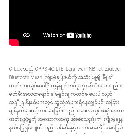
C-Lux သည် GRPS 4G LTE၊ Lora-wan၊ NB-Iot၊ Zigbee၊
Bluetooth Mesh ကြိုးမဲ့ချန်နယ်ကို အသုံးပြု၍ မြို့၏
ဓာတ်အားလိုင်းပေါ်ရှိ ကွန်ရက်တစ်ခုကို ဖန်တီးပေးသည့် စ
မတ်မီးအလင်းရောင် ဖြေရှင်းချက်တစ်ခု ပေးပါသည်။
အချို့ချန်နယ်များတွင် ဆူညံသံများရှိနေလျှင်ပင်၊ အခြား
ချန်နယ်များနှင့် ထပ်နေခြင်းသည် အမှားအယွင်းမရှိ ဒေတာ
ထုတ်လွှင့်မှုကို အထောက်အကူဖြစ်စေသည်။ဤကြိုးမဲ့ချန်
နယ်ဖြေရှင်းချက်သည် လမ်းမီးနှင့် ဓာတ်အားလိုင်းအခြေခံ