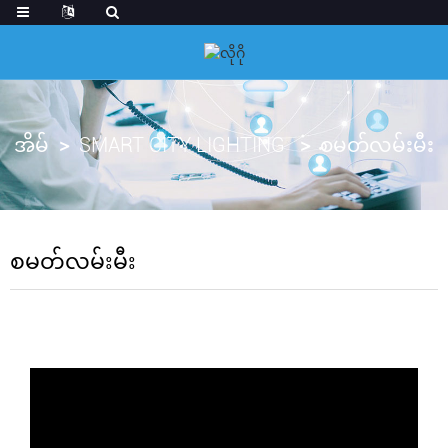
အိမ်
SMART CITY LIGHTING
စမတ်လမ်းမီး
စမတ်လမ်းမီး