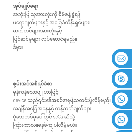
အုပ်ချုပ်ရေး
အသုံးပြုသူအားလုံးကို စီမံခန့်ခွဲရန်၊
ပရောဂျက်များနှင့် အခြေခံကိန်းရှင်များ၊
ဆက်တင်များအားလုံးနှင့်
ပြင်ဆင်မှုများ လုပ်ဆောင်ရမည်။
ဒီမှာ။
စွမ်းအင်အစီရင်ခံစာ
မှန်ကန်သောဗျူဟာဖြင့်၊
device သည်၎င်း၏အစစ်အမှန်သတင်းပို့လိမ့်မည်။
အချိန်အခြေအနေနှင့် ကန့်သတ်ချက်များ
ပုံသေတစ်ခုပေါ်တွင် scCs ဆီသို့
ကြားကာလ။စနစ်ကျပါလိမ့်မယ်။