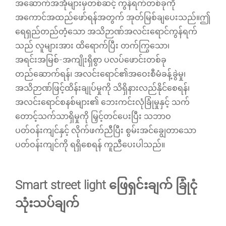
အဆောက်အအုံများမှတစ်ဆင့် ကွန်ရက်တစ်ခုကို
အကောင်အထည်ဖော်ရန်အတွက် အုတ်မြစ်ချပေးသည်။ဤ
ရေရှည်တည်တံ့သော အသိဉာဏ်အလင်းရောင်ကွန်ရက်
သည် လူများအား ထိရောက်ပြီး တက်ကြွသော၊
အရင်းအမြစ်-အကျိုးရှိစွာ ပလပ်ဖောင်းတစ်ခု
တည်ဆောက်ရန်၊ အလင်းရောင်၏အဝေးစီမံခန့်ခွဲမှု၊
အသိဉာဏ်ဖြင့်ထိန်းချုပ်မှုကို သိရှိနားလည်နိုင်စေရန်၊
အလင်းရောင်စနစ်များ၏ ဘေးကင်းလုံခြုံမှုနှင့် သက်
တောင့်သက်သာရှိမှုကို မြှင့်တင်ပေးပြီး သဘာဝ
ပတ်ဝန်းကျင်နှင့် လိုက်ဖက်ညီပြီး စွမ်းအင်ချွေတာသော
ပတ်ဝန်းကျင်ကို ရရှိစေရန် ကူညီပေးပါသည်။
Smart street light ဖြေရှင်းချက် ခြုံငုံ
သုံးသပ်ချက်