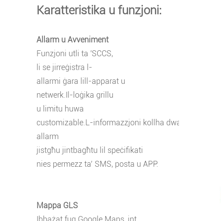
Karatteristika u funzjoni:
Allarm u Avveniment
Funzjoni utli ta 'SCCS,
li se jirreġistra l-
allarmi ġara lill-apparat u
netwerk.Il-loġika grillu
u limitu huwa
customizable.L-informazzjoni kollha dwar l-
allarm
jistgħu jintbagħtu lil speċifikati
nies permezz ta’ SMS, posta u APP.
Mappa GLS
Ibbażat fuq Google Maps, int