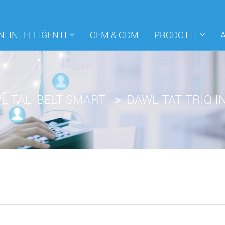
I INTELLIĠENTI
OEM & ODM
PRODOTTI
L TAL-BELT SMART
DAWL TAT-TRIQ I