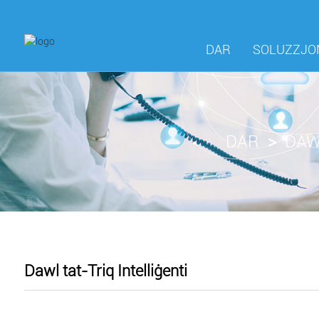
DAR
SOLUZZJON
DAR
DAW
Dawl tat-Triq Intelliġenti