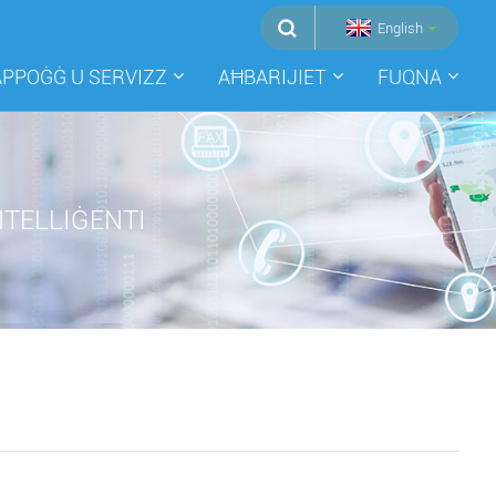
English
APPOĠĠ U SERVIZZ
AĦBARIJIET
FUQNA
NTELLIĠENTI