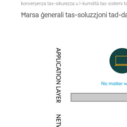
konvenjenza tas-sikurezza u l-kumdità tas-sistemi tad-
Ħarsa ġenerali tas-soluzzjoni tad-daw