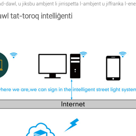
dawl, u jiksbu ambjent li jirrispetta l-ambjent u jiffranka l-ener
l tat-toroq intelliġenti