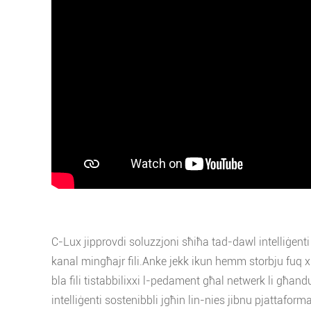
C-Lux jipprovdi soluzzjoni sħiħa tad-dawl intelliġenti
kanal mingħajr fili.Anke jekk ikun hemm storbju fuq x
bla fili tistabbilixxi l-pedament għal netwerk li għand
intelliġenti sostenibbli jgħin lin-nies jibnu pjattaforma 