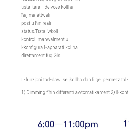
tista 'tara l-deivces kollha
ħaj ma attwali
post u ħin reali
status.Tista 'wkoll
kontroll manwalment u
kkonfigura l-apparati kollha
direttament fuq Gis.
Il-funzjoni tad-dawl se jkollha dan li ġej permezz tal-
1) Dimming f'ħin differenti awtomatikament 2) Ikkontrol