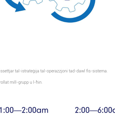
issettjar tal-istrateġija tal-operazzjoni tad-dawl fis-sistema.
lat ​​mill-grupp u l-ħin.