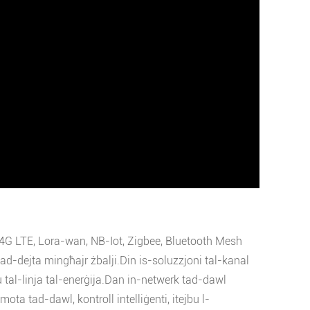
RPS 4G LTE, Lora-wan, NB-Iot, Zigbee, Bluetooth Mesh
ad-dejta mingħajr żbalji.Din is-soluzzjoni tal-kanal
 u tal-linja tal-enerġija.Dan in-netwerk tad-dawl
emota tad-dawl, kontroll intelliġenti, itejbu l-