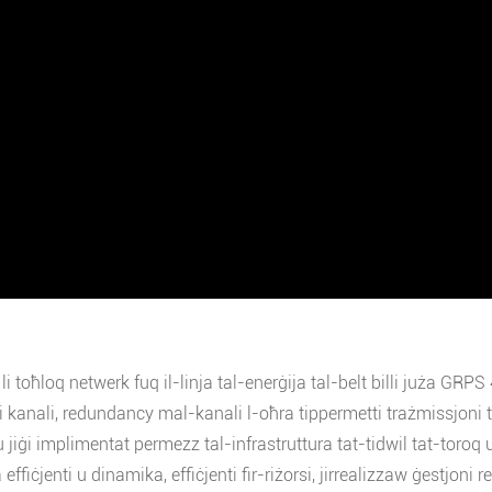
 li toħloq netwerk fuq il-linja tal-enerġija tal-belt billi juża G
i kanali, redundancy mal-kanali l-oħra tippermetti trażmissjoni t
u jiġi implimentat permezz tal-infrastruttura tat-tidwil tat-toroq
effiċjenti u dinamika, effiċjenti fir-riżorsi, jirrealizzaw ġestjoni r