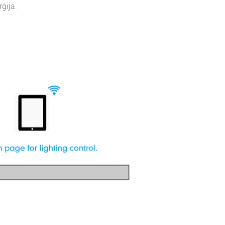
ġija.