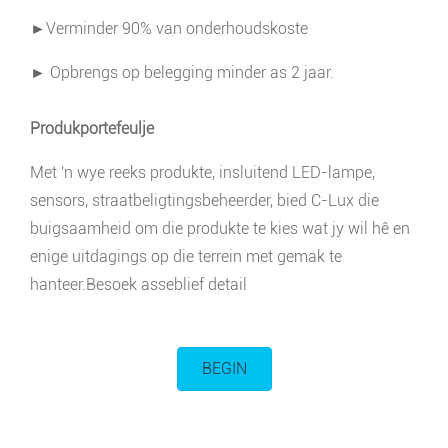
►Verminder 90% van onderhoudskoste
► Opbrengs op belegging minder as 2 jaar.
Produkportefeulje
Met 'n wye reeks produkte, insluitend LED-lampe,
sensors, straatbeligtingsbeheerder, bied C-Lux die
buigsaamheid om die produkte te kies wat jy wil hê en
enige uitdagings op die terrein met gemak te
hanteer.Besoek asseblief detail
BEGIN