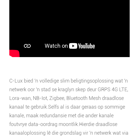
C-Lux bied 'n volledige slim beligtingsoplossing wat 'n
netwerk oor 'n stad se kraglyn skep deur GRPS 4G LTE,
Lora-wan, NB-Iot, Zigbee, Bluetooth Mesh draadlose
kanaal te gebruik.Selfs al is daar geraas op sommige
kanale, maak redundansie met die ander kanale
foutvrye data-oordrag moontlik.Hierdie draadlose
kanaaloplossing lê die grondslag vir 'n netwerk wat via