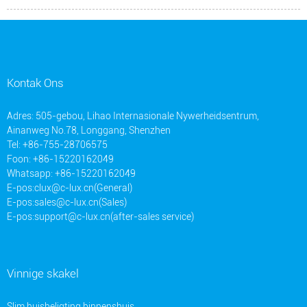
Kontak Ons
Adres: 505-gebou, Lihao Internasionale Nywerheidsentrum,
Ainanweg No.78, Longgang, Shenzhen
Tel: +86-755-28706575
Foon: +86-15220162049
Whatsapp: +86-15220162049
E-pos:
clux@c-lux.cn(General)
E-pos:
sales@c-lux.cn(Sales)
E-pos:
support@c-lux.cn(after-sales service)
Vinnige skakel
Slim huisbeligting binnenshuis