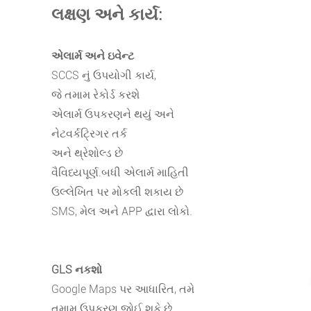
લક્ષણ અને કાર્ય:
એલાર્મ અને ઇવેન્ટ
SCCS નું ઉપયોગી કાર્ય,
જે તમામ રેકોર્ડ કરશે
એલાર્મ ઉપકરણને થયું અને
નેટવર્કટ્રિગર તર્ક
અને થ્રેશોલ્ડ છે
વૈવિધ્યપૂર્ણ.બધી એલાર્મ માહિતી
ઉલ્લેખિત પર મોકલી શકાય છે
SMS, મેલ અને APP દ્વારા લોકો.
GLS નકશો
Google Maps પર આધારિત, તમે
તમામ ઉપકરણ જોઈ શકે છે