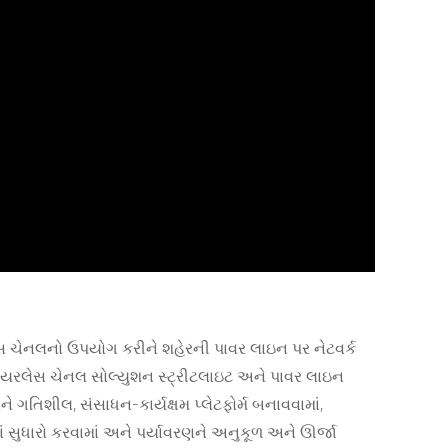
રલેસ ચેનલનો ઉપયોગ કરીને શહેરની પાવર લાઇન પર નેટવર્ક
આ વાયરલેસ ચેનલ સોલ્યુશન સ્ટ્રીટલાઇટ અને પાવર લાઇન
ને ગતિશીલ, સંસાધન-કાર્યક્ષમ પ્લેટફોર્મ બનાવવામાં,
 સુધારો કરવામાં અને પર્યાવરણને અનુકૂળ અને ઊર્જા