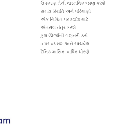
ઉપકરણ તેની વાસ્તવિક જાણ કરશે
સમય સ્થિતિ અને પરિમાણો
એક નિશ્ચિત પર scCs માટે
અંતરાલ.તંત્ર કરશે
કુલ ઊર્જાની ગણતરી કરો
a પર વપરાશ અને સાચવેલ
દૈનિક માસિક, વાર્ષિક ધોરણે.