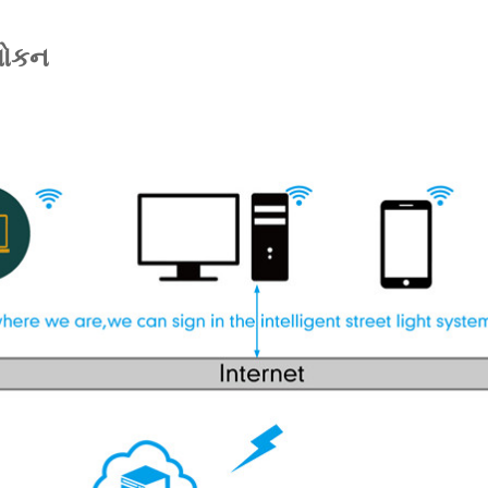
વલોકન