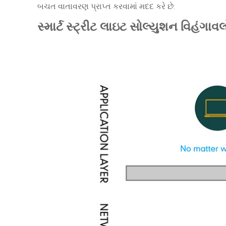
બચત વાતાવરણ પ્રાપ્ત કરવામાં મદદ કરે છે.
સ્માર્ટ સ્ટ્રીટ લાઇટ સોલ્યુશન વિહંગા