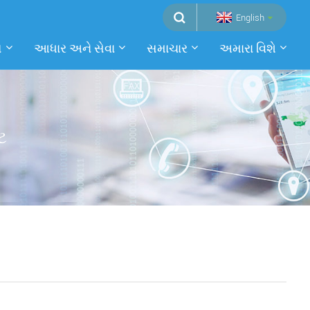
English
ો
આધાર અને સેવા
સમાચાર
અમારા વિશે
ઇટ