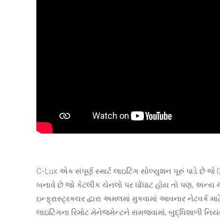
C-Lux એક સંપૂર્ણ સ્માર્ટ લાઇટિંગ સોલ્યુશન પૂરું પાડે 
બનાવે છે.જો કેટલીક ચેનલો પર ઘોંઘાટ હોય તો પણ, અન્ય ચ
ઇન્ફ્રાસ્ટ્રક્ચર દ્વારા અમલમાં મુકવામાં આવનાર નેટવર્ક મા
લાઇટિંગના રિમોટ મેનેજમેન્ટને સમજવામાં, બુદ્ધિશાળી ન