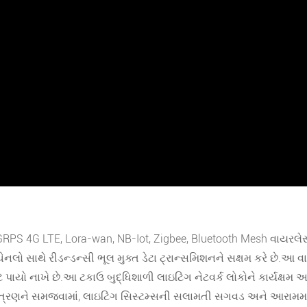
છે જે GRPS 4G LTE, Lora-wan, NB-Iot, Zigbee, Bluetooth Mesh વાય
ેનલો સાથે રીડન્ડન્સી ભૂલ મુક્ત ડેટા ટ્રાન્સમિશનને સક્ષમ કરે છે.
ટે પાયો નાખે છે.આ ટકાઉ બુદ્ધિશાળી લાઇટિંગ નેટવર્ક લોકોને કાર્યક્ષમ અ
િયંત્રણને સમજવામાં, લાઇટિંગ સિસ્ટમ્સની સલામતી સગવડ અને આરામમાં