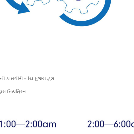
ગની કામગીરી નીચે મુજબ હશે.
ારા નિયંત્રિત.