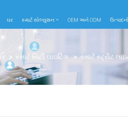
ઘર
સ્માર્ટ સોલ્યુશન
OEM અને ODM
ઉત્પાદન
ઘર
સ્માર્ટ સિટી લાઇટિંગ
સ્માર્ટ સ્ટ્રીટ લા