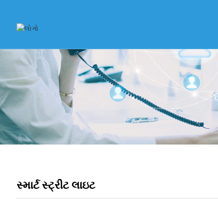
સ્માર્ટ સ્ટ્રીટ લાઇટ