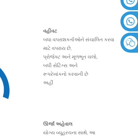
વહીવટ
બધા વપરાશકર્તાઓને સંચાલિત કરવા
માટે વપરાય છે,
પ્રોજેક્ટ અને મૂળભૂત ચલો,
બધી સેટિંગ્સ અને
રૂપરેખાંકનો કરવાની છે
અહીં
ઊર્જા અહેવાલ
યોગ્ય વ્યૂહરચના સાથે, આ