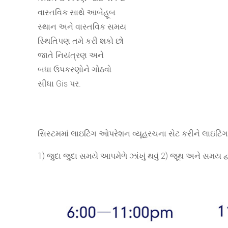
વાસ્તવિક સાથે આબેહૂબ
સ્થાન અને વાસ્તવિક સમય
સ્થિતિપણ તમે કરી શકો છો
જાતે નિયંત્રણ અને
બધા ઉપકરણોને ગોઠવો
સીધા Gis પર.
સિસ્ટમમાં લાઇટિંગ ઓપરેશન વ્યૂહરચના સેટ કરીને લાઇટિં
1) જુદા જુદા સમયે આપમેળે ઝાંખું થવું 2) જૂથ અને સમય દ્વ