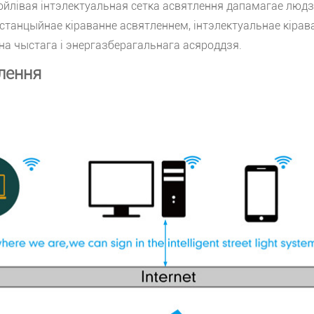
тойлівая інтэлектуальная сетка асвятлення дапамагае лю
анцыйнае кіраванне асвятленнем, інтэлектуальнае кірава
чна чыстага і энергазберагальнага асяроддзя.
лення