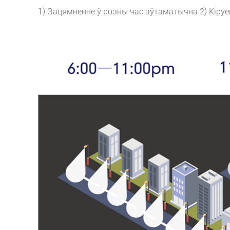
1) Зацямненне ў розны час аўтаматычна 2) Кіруец