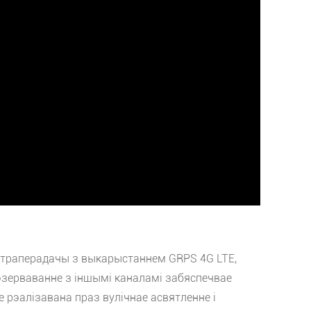
ектраперадачы з выкарыстаннем GRPS 4G LTE,
 рэзерваванне з іншымі каналамі забяспечвае
 рэалізавана праз вулічнае асвятленне і