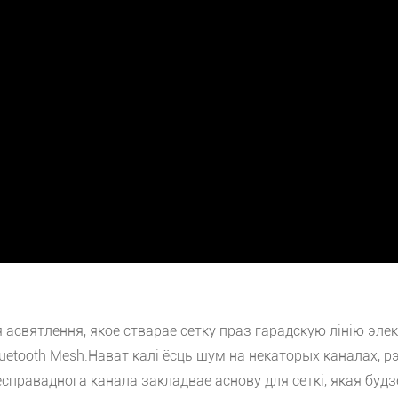
 асвятлення, якое стварае сетку праз гарадскую лінію эл
Bluetooth Mesh.Нават калі ёсць шум на некаторых каналах,
раваднога канала закладвае аснову для сеткі, якая будзе