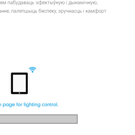
дзям пабудаваць эфектыўную і дынамічную,
нне, палепшыць бяспеку, зручнасць і камфорт