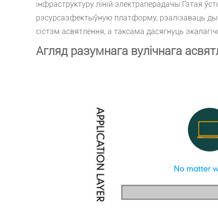
інфраструктуру ліній электраперадачы.Гэтая ўс
рэсурсаэфектыўную платформу, рэалізаваць дыст
сістэм асвятлення, а таксама дасягнуць экалагі
Агляд разумнага вулічнага асвят