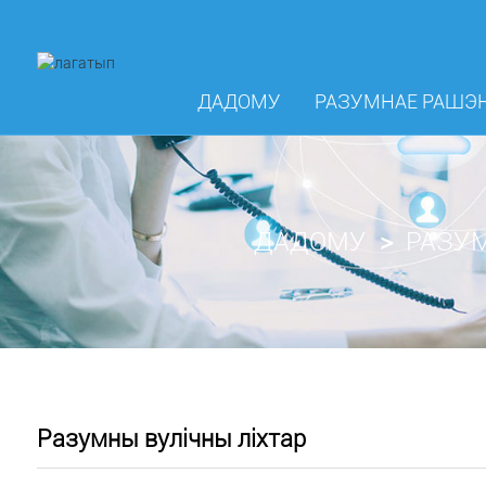
ДАДОМУ
РАЗУМНАЕ РАШЭ
ДАДОМУ
РАЗУМ
Разумны вулічны ліхтар