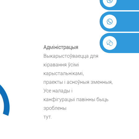
Адміністрацыя
Выкарыстоўваецца для
кіравання ўсімі
карыстальнікамі,
праекты і асноўныя зменныя,
Усе налады і
канфігурацыі павінны быць
зроблены
тут.