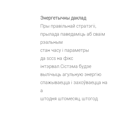
Энергетычны даклад
Пры правільнай стратэгіі,
прылада паведаміць аб сваім
рэальным
стан часу і параметры
да sccs на фікс
інтэрвал.Сістэма будзе
вылічыць агульную энергію
спажываецца і захоўваецца на
а
штодня штомесяц, штогод.