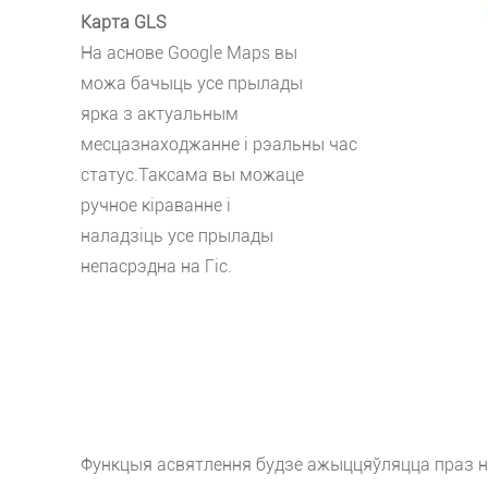
Карта GLS
На аснове Google Maps вы
можа бачыць усе прылады
ярка з актуальным
месцазнаходжанне і рэальны час
статус.Таксама вы можаце
ручное кіраванне і
наладзіць усе прылады
непасрэдна на Гіс.
Функцыя асвятлення будзе ажыццяўляцца праз нал