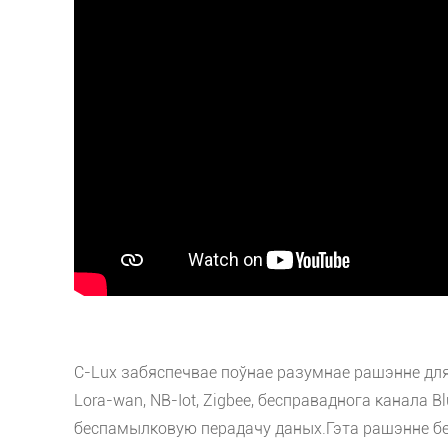
C-Lux забяспечвае поўнае разумнае рашэнне для
Lora-wan, NB-Iot, Zigbee, бесправаднога канала 
беспамылковую перадачу даных.Гэта рашэнне бесп