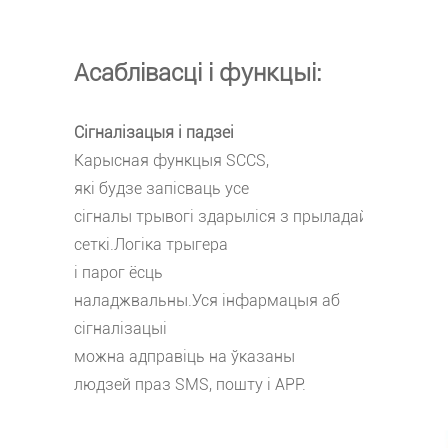
Асаблівасці і функцыі:
Сігналізацыя і падзеі
Карысная функцыя SCCS,
які будзе запісваць усе
сігналы трывогі здарыліся з прыладай і
сеткі.Логіка трыгера
і парог ёсць
наладжвальны.Уся інфармацыя аб
сігналізацыі
можна адправіць на ўказаны
людзей праз SMS, пошту і APP.