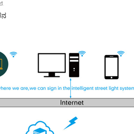
ೆ.
ಕನ