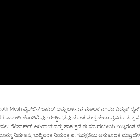
h Mesh ವೈರ್‌ಲೆಸ್ ಚಾನೆಲ್ ಅನ್ನು ಬಳಸುವ ಮೂಲಕ ನಗರದ ವಿದ್ಯುತ್ ಲೈನ್‌ನಲ್ಲ
ೂ, ಇತರ ಚಾನಲ್‌ಗಳೊಂದಿಗೆ ಪುನರುಜ್ಜೀವನವು ದೋಷ ಮುಕ್ತ ಡೇಟಾ ಪ್ರಸರಣವನ್ನು ಸ
ೆಟ್‌ವರ್ಕ್‌ಗೆ ಅಡಿಪಾಯವನ್ನು ಹಾಕುತ್ತದೆ.ಈ ಸಮರ್ಥನೀಯ ಬುದ್ಧಿವಂತ ಬೆಳಕಿನ ನ
ರಸ್ಥ ನಿರ್ವಹಣೆ, ಬುದ್ಧಿವಂತ ನಿಯಂತ್ರಣ, ಸುರಕ್ಷತೆಯ ಅನುಕೂಲತೆ ಮತ್ತು ಬೆಳಕಿ