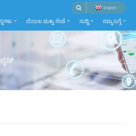
English
ನ್ನಗಳು
ಬೆಂಬಲ ಮತ್ತು ಸೇವೆ
ಸುದ್ದಿ
ನಮ್ಮ ಬಗ್ಗೆ
್ ಲೈಟ್