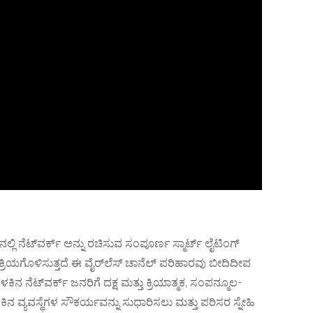
ಿ ನೆಟ್‌ವರ್ಕ್ ಅನ್ನು ರಚಿಸುವ ಸಂಪೂರ್ಣ ಸ್ಮಾರ್ಟ್ ಲೈಟಿಂಗ್
ಕ್ರಿಯಗೊಳಿಸುತ್ತದೆ.ಈ ವೈರ್‌ಲೆಸ್ ಚಾನೆಲ್ ಪರಿಹಾರವು ಬೀದಿದೀಪ
ೆಟ್‌ವರ್ಕ್ ಜನರಿಗೆ ದಕ್ಷ ಮತ್ತು ಕ್ರಿಯಾತ್ಮಕ, ಸಂಪನ್ಮೂಲ-
ನ ವ್ಯವಸ್ಥೆಗಳ ಸೌಕರ್ಯವನ್ನು ಸುಧಾರಿಸಲು ಮತ್ತು ಪರಿಸರ ಸ್ನೇಹಿ