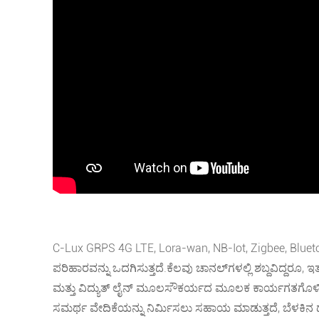
C-Lux GRPS 4G LTE, Lora-wan, NB-Iot, Zigbee, Bluetoot
ಪರಿಹಾರವನ್ನು ಒದಗಿಸುತ್ತದೆ.ಕೆಲವು ಚಾನಲ್‌ಗಳಲ್ಲಿ ಶಬ್ದವಿದ್ದರ
ಮತ್ತು ವಿದ್ಯುತ್ ಲೈನ್ ಮೂಲಸೌಕರ್ಯದ ಮೂಲಕ ಕಾರ್ಯಗತಗೊಳಿಸಲು ನ
ಸಮರ್ಥ ವೇದಿಕೆಯನ್ನು ನಿರ್ಮಿಸಲು ಸಹಾಯ ಮಾಡುತ್ತದೆ, ಬೆಳಕಿನ ದೂ