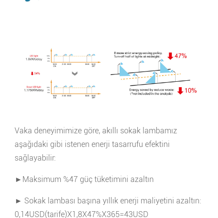
Vaka deneyimimize göre, akıllı sokak lambamız
aşağıdaki gibi istenen enerji tasarrufu efektini
sağlayabilir:
►Maksimum %47 güç tüketimini azaltın
► Sokak lambası başına yıllık enerji maliyetini azaltın:
0,14USD(tarife)X1,8X47%X365=43USD