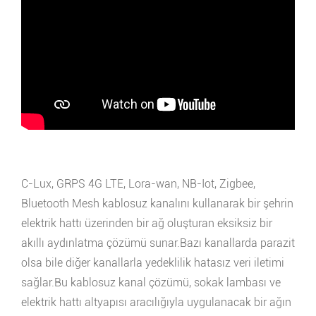
C-Lux, GRPS 4G LTE, Lora-wan, NB-Iot, Zigbee,
Bluetooth Mesh kablosuz kanalını kullanarak bir şehrin
elektrik hattı üzerinden bir ağ oluşturan eksiksiz bir
akıllı aydınlatma çözümü sunar.Bazı kanallarda parazit
olsa bile diğer kanallarla yedeklilik hatasız veri iletimi
sağlar.Bu kablosuz kanal çözümü, sokak lambası ve
elektrik hattı altyapısı aracılığıyla uygulanacak bir ağın