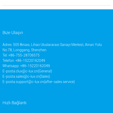
Bize Ulaşın
Adres: 505 Binası, Lihao Uluslararası Sanayi Merkezi, Ainan Yolu
No.78, Longgang, Shenzhen
Tel: +86-755-28706575
Telefon: +86-15220162049
Whatsapp: +86-15220162049
E-posta:
clux@c-lux.cn(General)
E-posta:
sales@c-lux.cn(Sales)
E-posta:
support@c-lux.cn(after-sales service)
Hızlı Bağlantı