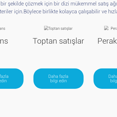
in bir şekilde çözmek için bir dizi mükemmel satış ağı
eriler için.Böylece birlikte kolayca çalışabilir ve hızl
ans
Toptan satışlar
Perak
fazla
Daha fazla
Daha
 edin
bilgi edin
bilg