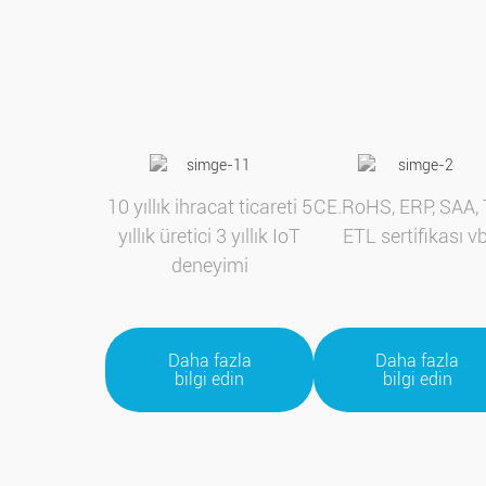
10 yıllık ihracat ticareti 5
CE.RoHS, ERP, SAA, 
yıllık üretici 3 yıllık IoT
ETL sertifikası vb
deneyimi
Daha fazla
Daha fazla
bilgi edin
bilgi edin