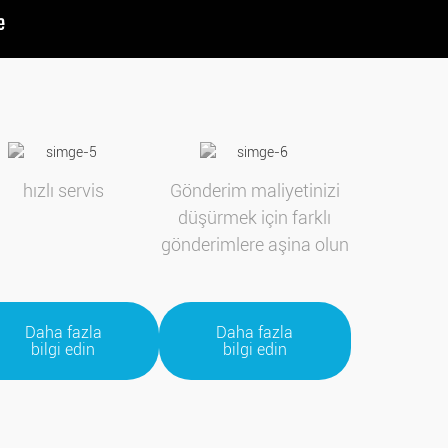
hızlı servis
Gönderim maliyetinizi
düşürmek için farklı
gönderimlere aşina olun
Daha fazla
Daha fazla
bilgi edin
bilgi edin