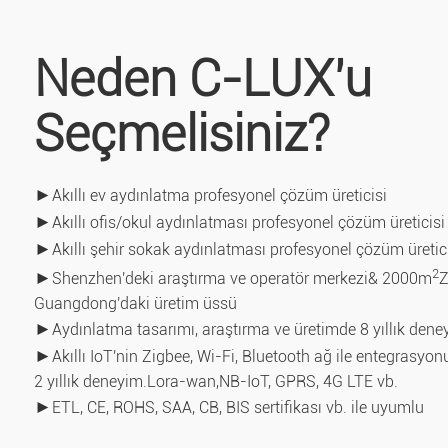
Neden C-LUX'u
Seçmelisiniz?
►
Akıllı ev aydınlatma profesyonel çözüm üreticisi
►
Akıllı ofis/okul aydınlatması profesyonel çözüm üreticisi
►
Akıllı şehir sokak aydınlatması profesyonel çözüm üretic
2
►
Shenzhen'deki araştırma ve operatör merkezi& 2000m
Z
Guangdong'daki üretim üssü
►
Aydınlatma tasarımı, araştırma ve üretimde 8 yıllık dene
►
Akıllı IoT'nin Zigbee, Wi-Fi, Bluetooth ağ ile entegrasy
2 yıllık deneyim.Lora-wan,
NB-IoT, GPRS, 4G LTE vb.
►
ETL, CE, ROHS, SAA, CB, BIS sertifikası vb. ile uyumlu