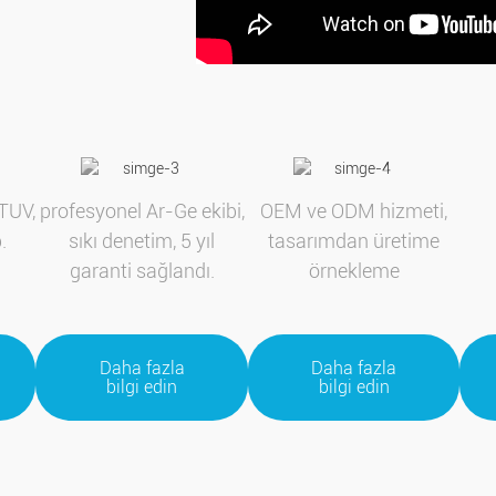
TUV,
profesyonel Ar-Ge ekibi,
OEM ve ODM hizmeti,
.
sıkı denetim, 5 yıl
tasarımdan üretime
garanti sağlandı.
örnekleme
Daha fazla
Daha fazla
bilgi edin
bilgi edin