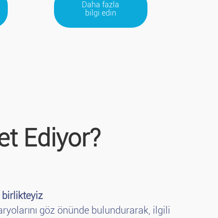
Daha fazla
bilgi edin
et Ediyor?
birlikteyiz
aryolarını göz önünde bulundurarak, ilgili