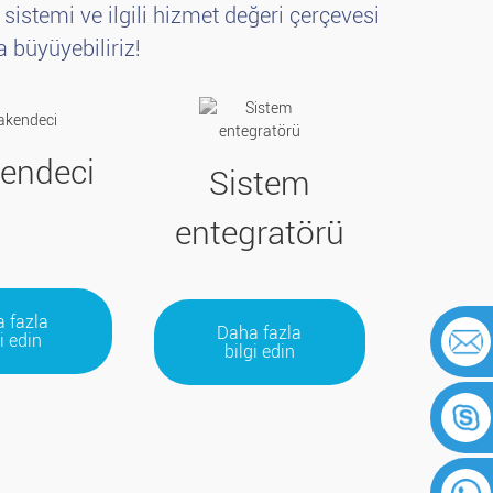
 sistemi ve ilgili hizmet değeri çerçevesi
a büyüyebiliriz!
endeci
Sistem
entegratörü
 fazla
Daha fazla
i edin
bilgi edin