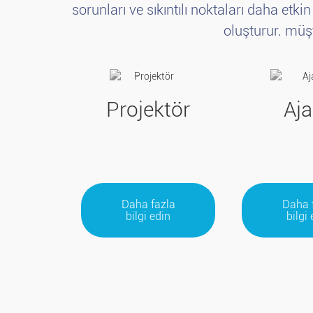
sorunları ve sıkıntılı noktaları daha etk
oluşturur. müşt
Projektör
Aj
Daha fazla
Daha 
bilgi edin
bilgi