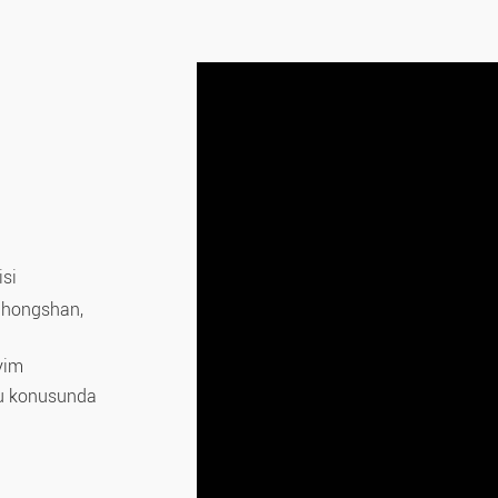
isi
hongshan,
yim
onu konusunda