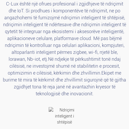
C-Lux është një ofrues profesional i zgjidhjeve të ndriçimit
dhe IoT. Si prodhues i komponentëve të ndriçimit, ne po
angazhohemi të furnizojmë ndriçimin inteligjent të shtëpisë,
ndriçimin inteligjent të ndërtesave dhe ndriçimin inteligjent të
qytetit të integruar nga ekosistemi i aksesorëve inteligjentë,
aplikacioneve celulare, platformave cloud. Më pas bëjmë
ndriçimin të kontrolluar nga celulari aplikacioni, kompjuteri,
altoparlanti inteligjent përmes zigbee, wi-fi, rrjetë ble,
lorawan, Nb-iot, etj.Në ndjekje të përkushtimit tonë ndaj
cilësisë, ne investojmë shumë në stabilitetin e procesit,
optimizimin e cilësisë, kërkimin dhe zhvillimin.Ekipet me
burime të mira të kërkimit dhe zhvillimit sigurojnë që të gjitha
zgjidhjet tona të reja janë në avantazhin kryesor të
teknologjisë dhe inovacionit.