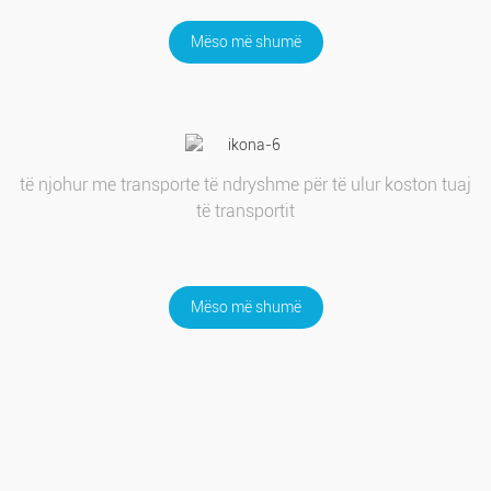
Mëso më shumë
të njohur me transporte të ndryshme për të ulur koston tuaj
të transportit
Mëso më shumë