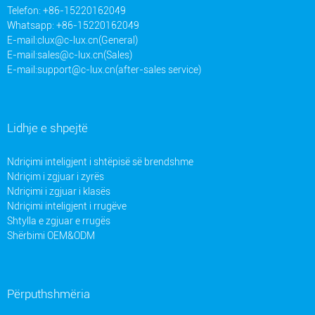
Telefon: +86-15220162049
Whatsapp: +86-15220162049
E-mail:
clux@c-lux.cn(General)
E-mail:
sales@c-lux.cn(Sales)
E-mail:
support@c-lux.cn(after-sales service)
Lidhje e shpejtë
Ndriçimi inteligjent i shtëpisë së brendshme
Ndriçim i zgjuar i zyrës
Ndriçimi i zgjuar i klasës
Ndriçimi inteligjent i rrugëve
Shtylla e zgjuar e rrugës
Shërbimi OEM&ODM
Përputhshmëria