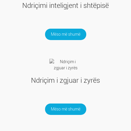
Ndriçimi inteligjent i shtëpisë
Mëso më shumë
Ndriçim i zgjuar i zyrës
Mëso më shumë