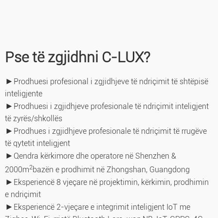
Pse të zgjidhni C-LUX?
►
Prodhuesi profesional i zgjidhjeve të ndriçimit të shtëpisë
inteligjente
►
Prodhuesi i zgjidhjeve profesionale të ndriçimit inteligjent
të zyrës/shkollës
►
Prodhues i zgjidhjeve profesionale të ndriçimit të rrugëve
të qytetit inteligjent
►
Qendra kërkimore dhe operatore në Shenzhen &
2
2000m
bazën e prodhimit në Zhongshan, Guangdong
►
Eksperiencë 8 vjeçare në projektimin, kërkimin, prodhimin
e ndriçimit
►
Eksperiencë 2-vjeçare e integrimit inteligjent IoT me