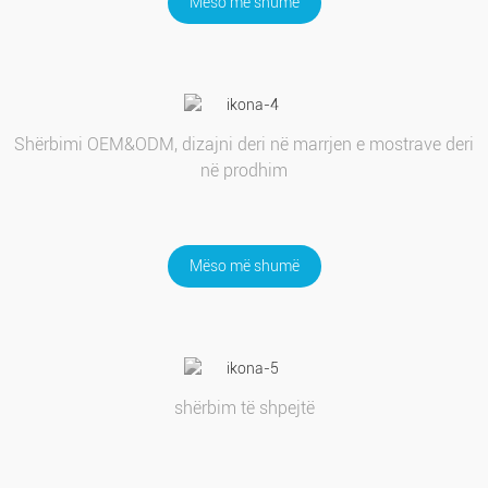
Mëso më shumë
Shërbimi OEM&ODM, dizajni deri në marrjen e mostrave deri
në prodhim
Mëso më shumë
shërbim të shpejtë