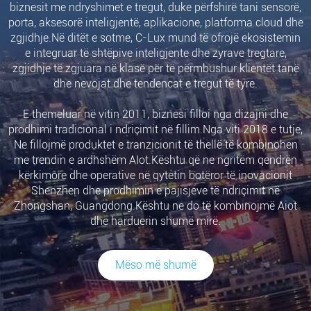
biznesit me ndryshimet e tregut, duke përfshirë tani sensorë,
porta, aksesorë inteligjentë, aplikacione, platforma cloud dhe
zgjidhje.Në ditët e sotme, C-Lux mund të ofrojë ekosistemin
e integruar të shtëpive inteligjente dhe zyrave tregtare,
zgjidhje të zgjuara në klasë për të përmbushur klientët tanë
dhe nevojat dhe tendencat e tregut të tyre.
E themeluar në vitin 2011, biznesi filloi nga dizajni dhe
prodhimi tradicional i ndriçimit në fillim.Nga viti 2018 e tutje,
Ne fillojmë produktet e tranzicionit të thellë të kombinohen
me trendin e ardhshëm AIot.Kështu që ne ngritëm qendrën
kërkimore dhe operative në qytetin botëror të inovacionit
Shenzhen dhe prodhimin e pajisjeve të ndriçimit në
Zhongshan, Guangdong.Kështu ne do të kombinojmë Aiot
dhe harduerin shumë mirë.
Mëso më shumë