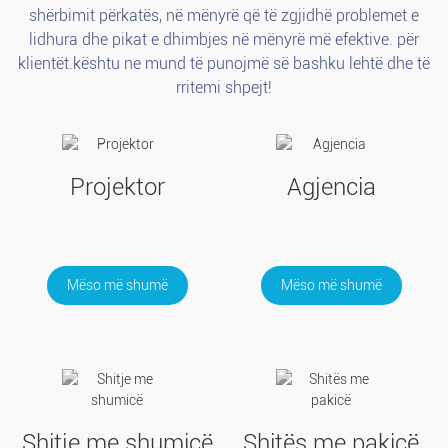
shërbimit përkatës, në mënyrë që të zgjidhë problemet e
lidhura dhe pikat e dhimbjes në mënyrë më efektive. për
klientët.kështu ne mund të punojmë së bashku lehtë dhe të
rritemi shpejt!
Projektor
Agjencia
Mëso më shumë
Mëso më shumë
Shitje me shumicë
Shitës me pakicë