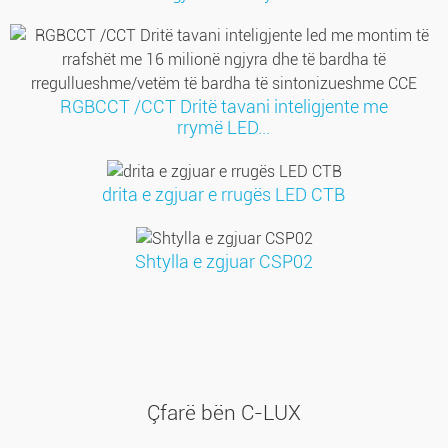
RGBCCT /CCT Dritë tavani inteligjente me
rrymë LED...
drita e zgjuar e rrugës LED CTB
Shtylla e zgjuar CSP02
Çfarë bën C-LUX