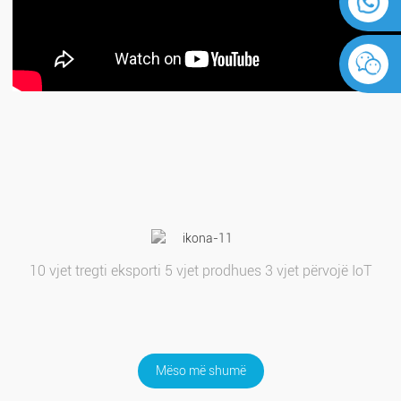
10 vjet tregti eksporti 5 vjet prodhues 3 vjet përvojë IoT
Mëso më shumë