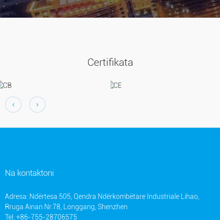
Certifikata
Na kontaktoni
Adresa: Ndërtesa 505, Qendra Ndërkombëtare Industriale Lihao,
Rruga Ainan Nr.78, Longgang, Shenzhen
Tel: +86-755-28706575