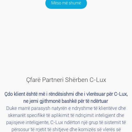
Mëso më shumë
Çfarë Partneri Shërben C-Lux
Çdo klient është më i rëndësishmi dhe i vlerësuar për C-Lux,
ne jemi gjithmonë bashkë për të ndërtuar
Duke marrë parasysh natyrën e ndryshme të klientëve dhe
skenarët specifikë të aplikimit të ndriçimit inteligjent dhe
pajisjeve inteligjente, C-Lux ndërton një grup të sistemit të
përsosur të rrjetit të shitjeve dhe kornizës së vlerës së