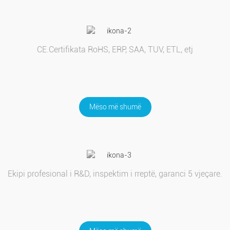
CE.Certifikata RoHS, ERP, SAA, TUV, ETL, etj
Mëso më shumë
Ekipi profesional i R&D, inspektim i rreptë, garanci 5 vjeçare.