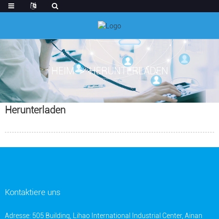
HEIM
HERUNTERLADEN
Herunterladen
Kontaktiere uns
Adresse: 505 Building, Lihao International Industrial Center, Ainan