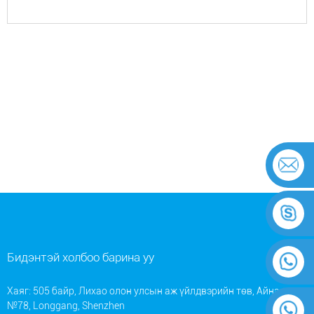
Бидэнтэй холбоо барина уу
Хаяг: 505 байр, Лихао олон улсын аж үйлдвэрийн төв, Айнан зам
№78, Longgang, Shenzhen