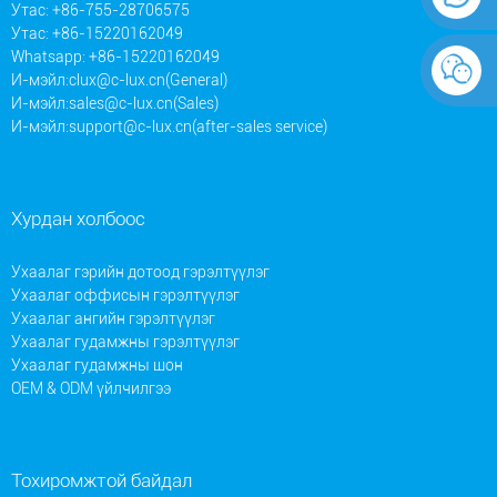
Утас: +86-755-28706575
Утас: +86-15220162049
Whatsapp: +86-15220162049
И-мэйл:
clux@c-lux.cn(General)
И-мэйл:
sales@c-lux.cn(Sales)
И-мэйл:
support@c-lux.cn(after-sales service)
Хурдан холбоос
Ухаалаг гэрийн дотоод гэрэлтүүлэг
Ухаалаг оффисын гэрэлтүүлэг
Ухаалаг ангийн гэрэлтүүлэг
Ухаалаг гудамжны гэрэлтүүлэг
Ухаалаг гудамжны шон
OEM & ODM үйлчилгээ
Тохиромжтой байдал