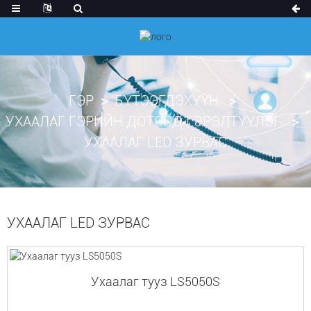
ГЭР
БҮТЭЭГДЭХҮҮН
УХААЛАГ ГЭРИЙН ДОТООД ГЭРЭЛТҮҮЛЭГ
УХААЛАГ LED ЗУРВАС
УХААЛАГ LED ЗУРВАС
Ухаалаг тууз LS5050S