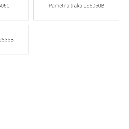
50501-
Pametna traka LS5050B
S2835B