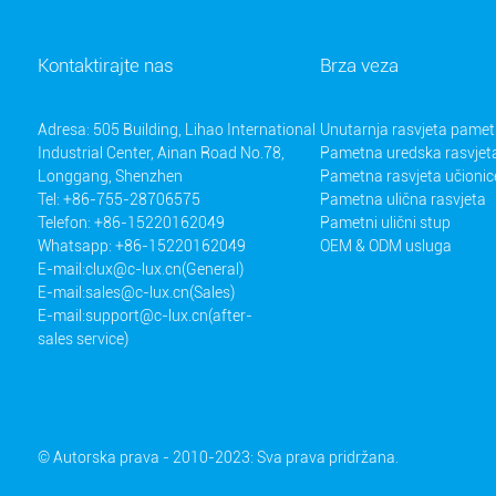
Kontaktirajte nas
Brza veza
Adresa: 505 Building, Lihao International
Unutarnja rasvjeta pame
Industrial Center, Ainan Road No.78,
Pametna uredska rasvjet
Longgang, Shenzhen
Pametna rasvjeta učionic
Tel: +86-755-28706575
Pametna ulična rasvjeta
Telefon: +86-15220162049
Pametni ulični stup
Whatsapp: +86-15220162049
OEM & ODM usluga
E-mail:
clux@c-lux.cn(General)
E-mail:
sales@c-lux.cn(Sales)
E-mail:
support@c-lux.cn(after-
sales service)
© Autorska prava - 2010-2023: Sva prava pridržana.