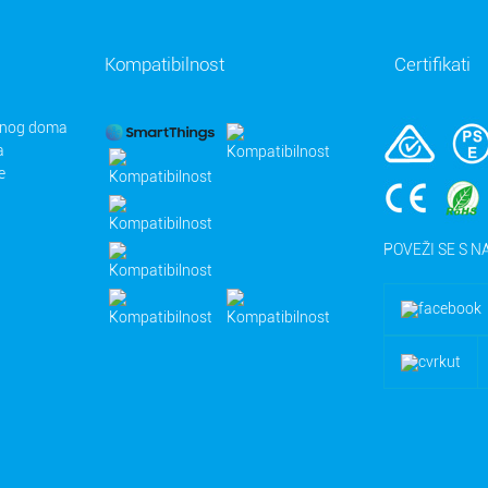
Kompatibilnost
Certifikati
tnog doma
a
e
POVEŽI SE S 