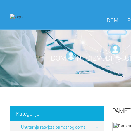
DOM
P
DOM
PROIZVODI
U
PAMET
Kategorije
Unutarnja rasvjeta pametnog doma