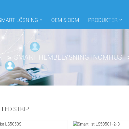
SMART LÖSNING
OEM & ODM
PRODUKTER
R
SMART HEMBELYSNING INOMHUS
 LED STRIP