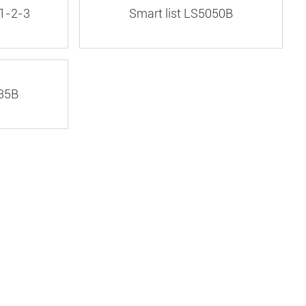
01-2-3
Smart list LS5050B
835B