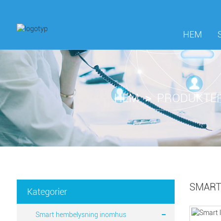
HEM
HEM
PRODUKTE
SMART
Kategorier
Smart hembelysning inomhus