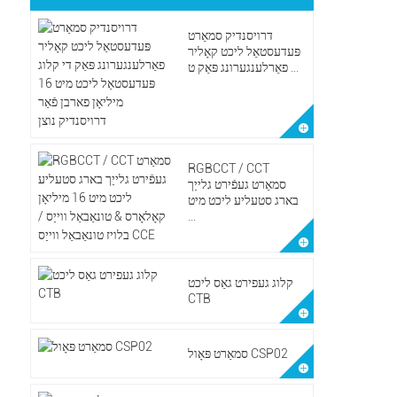
דרויסנדיק סמאַרט
פּעדעסטאַל ליכט קאָליר
פאַרלענגערונג פּאַק ט ...
RGBCCT / CCT
סמאַרט געפֿירט גלייַך
בארג סטעליע ליכט מיט
...
קלוג געפירט גאַס ליכט
CTB
סמאַרט פּאָול CSP02