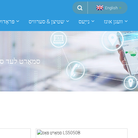
English
וועגן אונז
נייַעס
שטיצן & סערוויס
פּראָדו
סמאַרט לעד סט