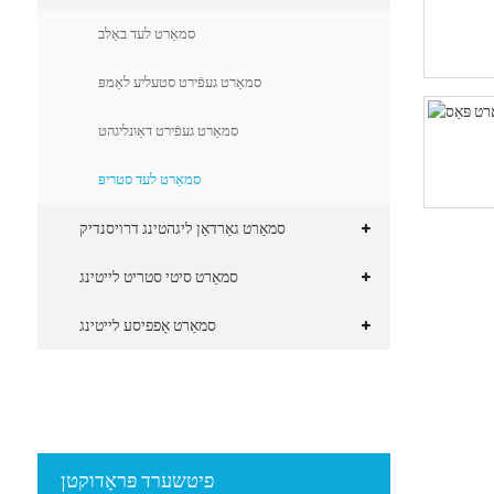
סמאַרט לעד באַלב
סמאַרט געפֿירט סטעליע לאַמפּ
סמאַרט געפֿירט דאַונליגהט
סמאַרט לעד סטריפּ
סמאַרט גאַרדאַן ליגהטינג דרויסנדיק
סמאַרט סיטי סטריט לייטינג
סמאַרט אָפפיסע לייטינג
פיטשערד פּראָדוקטן