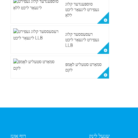
סוספּענדעד קלוג
געפירט לינעאַר ליכט
ללאַ
רעסעססעד קלוג
געפירט לינעאַר ליכט
LLB
סמאַרט סטעליע לאָמפּ
לקם
שנעל לינק
רוף אונז