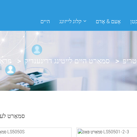
קטן
אָעם & אָדם
קלוג לייזונג
היים
ריפּ
סמאַרט היים לייטינג דרינענדיק
פּראָ
סמאַרט לעד