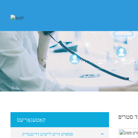
דוקטן
היים
 סטריפּ
קאַטעגאָריעס
סמאַרט היים לייטינג דרינענדיק