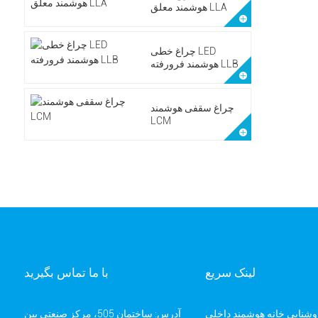
هوشمند معلق LLA
چراغ خطی LED
هوشمند فرورفته LLB
چراغ سقفی هوشمند
LCM
لینک سریع
با ما تماس بگیرید
وشنایی خانه هوشمند داخلی
آدرس: ساختمان 505، مرکز صنعتی بین