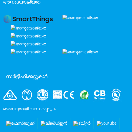
അനുയോജ്യത
സർട്ടിഫിക്കറ്റുകൾ
ഞങ്ങളുമായി ബന്ധപ്പെടുക