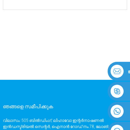
ഞങ്ങളെ സമീപിക്കുക
വിലാസം: 505 ബിൽഡിംഗ്, ലിഹാവോ ഇന്റർനാഷണൽ
ഇൻഡസ്ട്രിയൽ സെന്റർ, ഐനാൻ റോഡ് നം.78, ലോങ്ഗാങ്,