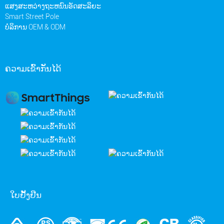
ແສງສະຫວ່າງຖະຫນົນອັດສະລິຍະ
Smart Street Pole
ບໍລິການ OEM & ODM
ຄວາມເຂົ້າກັນໄດ້
ໃບຢັ້ງຢືນ