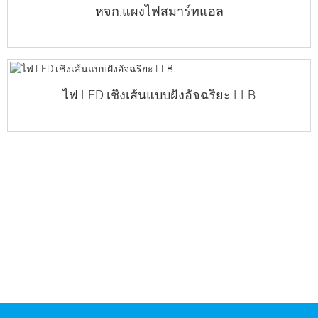
หจก.แผงไฟสมาร์ทแอล
ไฟ LED เชิงเส้นแบบฝังอัจฉริยะ LLB