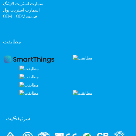
اسمارٽ اسٽريٽ لائيٽنگ
اسمارٽ اسٽريٽ پول
OEM ۽ ODM خدمت
مطابقت
سرٽيفڪيٽ