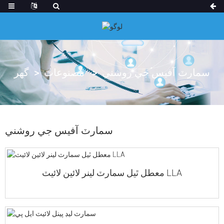
سمارٽ آفيس جي روشني
مصنوعات
گهر
سمارٽ آفيس جي روشني
معطل ٿيل سمارٽ لينر لائين لائيٽ LLA