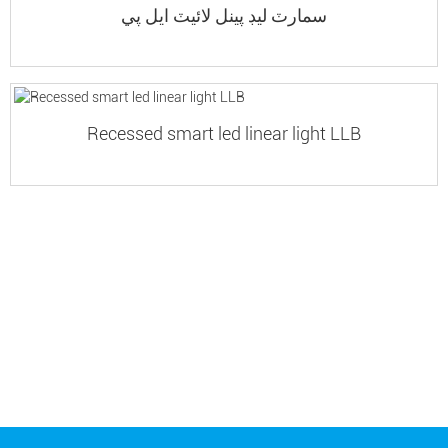
سمارٽ ليڊ پينل لائيٽ ايل پي
Recessed smart led linear light LLB