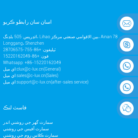
اسان سان رابطو ڪريو
ائڊريس: 505 بلڊنگ، Lihao بين الاقوامي صنعتي مرڪز، Ainan روڊ ​​نمبر 78،
Longgang، Shenzhen
ٽيليفون: +86-755-28706575
فون: +86-15220162049
Whatsapp: +86-15220162049
clux@c-lux.cn(General)
اي ميل:
sales@c-lux.cn(Sales)
اي ميل:
support@c-lux.cn(after-sales service)
اي ميل:
فاسٽ لنڪ
سمارٽ گهر جي روشني اندر
سمارٽ آفيس جي روشني
سمارٽ ڪلاس روم جي روشني