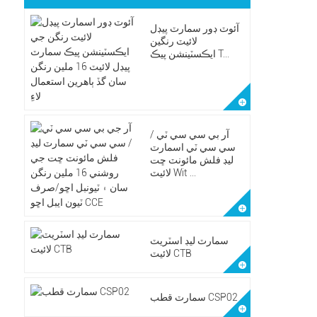
آئوٽ ڊور سمارٽ پيڊل
لائيٽ رنگين
ايڪسٽينشن پيڪ T...
آر بي سي سي ٽي /
سي سي ٽي اسمارٽ
ليڊ فلش مائونٽ ڇت
لائيٽ Wit ...
سمارٽ ليڊ اسٽريٽ
لائيٽ CTB
سمارٽ قطب CSP02