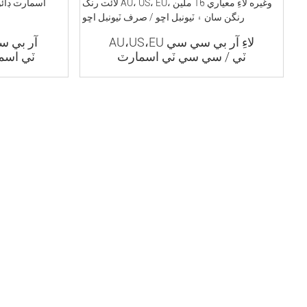
AU،US،EU لاءِ آر بي سي سي
آر بي 
ٽي / سي سي ٽي اسمارٽ
ٽي اسما
ڊائون لائٽ رنگ ...
.