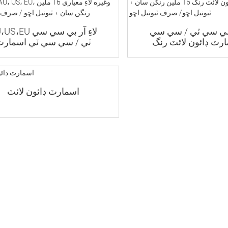
سي سي ٽي / سي سي
AU،US،EU لاءِ آر بي
رٽ ڊائون لائٽ رنگ
ٽي / سي سي ٽي اسمارٽ
AU، US، EU، ..
ڊائون لائٽ رنگ ...
اسمارٽ ڊائون لائٽ