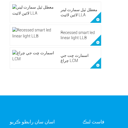
معطل ٿيل سمارٽ لينر
لائين لائيٽ LLA
Recessed smart led
linear light LLB
اسمارٽ ڇت جي
چراغ LCM
فاسٽ لنڪ
اسان سان رابطو ڪريو