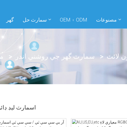
مصنوعات
OEM ۽ ODM
سمارٽ حل
گهر
ن لائٽ
سمارٽ گهر جي روشني اندر
م
اسمارٽ ليڊ ڊائ