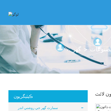
صنوعات
گهر
ون لائٽ
ڪيٽيگريون
سمارٽ گهر جي روشني اندر