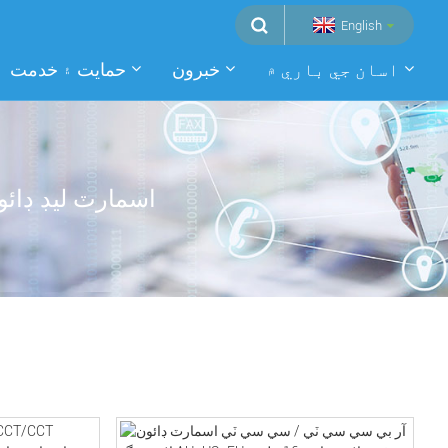
English
اسان جي باري ۾
خبرون
حمايت ۽ خدمت
اسمارٽ ليڊ ڊائو