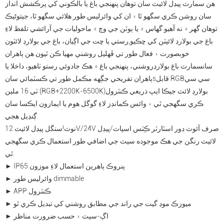
هن سمارٽ پيڊل لائيٽ سان توهان پنهنجي باغ يا بالڪوني کي پرڪشش انداز
سان روشن ڪري سگهو ٿا ۽ ان کي وائرليس طور هلائي سگهو ٿا، جيتوڻيڪ
توهان گهر ۾ نه آهيو.گھاس ۾ يا ٻوٽن جي وچ ۾ ماحوليات جي آرائشي تلفظ لاءِ
باغ جي بولارڊ لائيٽن کي ڇڪيو
,
رستي يا ڇت جي اڳيان، باغ جي بولارڊ لائٽون
خوبصورت ۽ فعال طور تي ڦهليل روشني مهيا ڪن ٿيون.هن ٻاهران
سان
سمارٽ باغ بولارڊ
روشني، پنهنجي باغ ۾ هڪ جادوئي رستو ٺاهيو، داخلا يا
سي سي
قابل RGB
s
ٻاهران تفريحي جڳهه مڪمل طور تي ڪسٽمائي سان
بولارڊ لائٽ جيڪا ايپ ذريعي ڪنٽرول
16 ملين (RGB+2200K-6500K)
ٽي
ڪري سگهجي ٿي ۽ وائس ڪمانڊز لاءِ گوگل هوم يا ايمازون ايڪسا سان
ڳنڍيل هجي.
نوٽ!سنگل پيڊل لائيٽ 12V/24V صرف آئوٽ ڊور اسٽارٽر ڪِٽس اسپاٽ/پيڊل
لائيٽ رنگن جي هڪ موجوده سيٽ جي اضافي طور استعمال ڪري سگهجي
ٿي.
► IP65 پنروڪ ٻاهرين استعمال لاءِ موزون
► وائرليس طور dimmable
► APP ڪنٽرول
► ميوزڪ موڊ گيت جي راند جي مطابق روشني کي تبديل ڪري ٿو
► اڳ-سيٽ ۽ حسب ضرورت مناظر