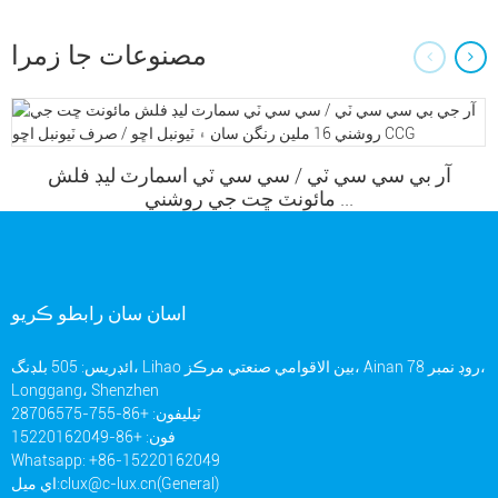
مصنوعات جا زمرا
آر بي سي سي ٽي / سي سي ٽي اسمارٽ ليڊ فلش
مائونٽ ڇت جي روشني ...
اسان سان رابطو ڪريو
ائڊريس: 505 بلڊنگ، Lihao بين الاقوامي صنعتي مرڪز، Ainan روڊ ​​نمبر 78،
Longgang، Shenzhen
ٽيليفون: +86-755-28706575
فون: +86-15220162049
Whatsapp: +86-15220162049
clux@c-lux.cn(General)
اي ميل: