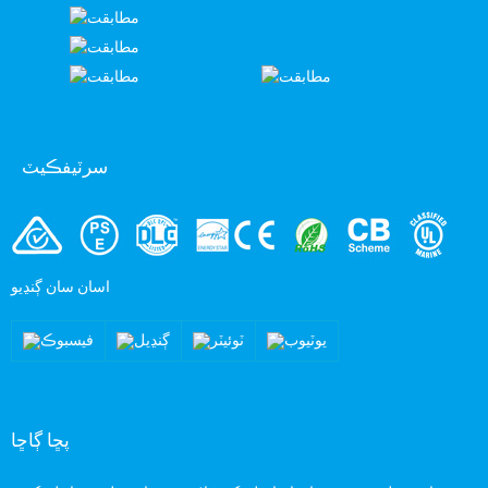
سرٽيفڪيٽ
اسان سان ڳنڍيو
پڇا ڳاڇا