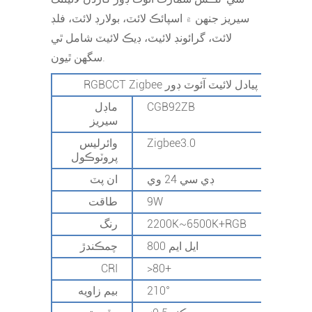
سيريز جنهن ۾ اسپائڪ لائٽ، بولارڊ لائٽ، فلڊ
لائٽ، گرائونڊ لائيٽ، ڊيڪ لائيٽ شامل ٿي
سگھن ٿيون.
RGBCCT Zigbee سمارٽ پيادل لائيٽ آئوٽ ڊور
CGB92ZB
ماڊل
سيريز
Zigbee3.0
وائرليس
پروٽوڪول
ڊي سي 24 وي
ان پٽ
9W
طاقت
2200K~6500K+RGB
رنگ
800 ايل ايم
چمڪندڙ
CRI
>80+
210°
بيم زاويه