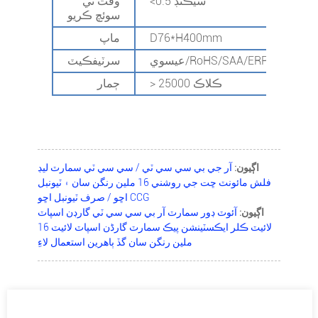
<0.5 سيڪنڊ
وقت تي
سوئچ ڪريو
D76*H400mm
ماپ
يسوي/RoHS/SAA/ERP/ETL/DOE
سرٽيفڪيٽ
> 25000 ڪلاڪ
ڄمار
اڳيون:
آر جي بي سي سي ٽي / سي سي ٽي سمارٽ ليڊ
فلش مائونٽ ڇت جي روشني 16 ملين رنگن سان ۽ ٽيونبل
اڇو / صرف ٽيونبل اڇو CCG
اڳيون:
آئوٽ ڊور سمارٽ آر بي سي سي ٽي گارڊن اسپاٽ
لائيٽ ڪلر ايڪسٽينشن پيڪ سمارٽ گارڈن اسپاٽ لائيٽ 16
ملين رنگن سان گڏ ٻاهرين استعمال لاءِ