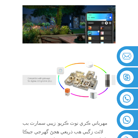
مهرباني ڪري نوٽ ڪريو: زيبي سمارٽ بب
لائٽ زگبي هب ذريعي هجڻ گهرجي جيڪا