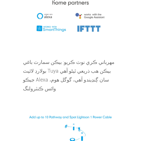
مهرباني ڪري نوٽ ڪريو: بيڪن سمارٽ باغي
بولارڊ لائيٽ Tuya بيڪن هب ذريعي ٿيڻو آهي
جيڪو Alexa سان ڳنڍيندو آهي، گوگل هوم،
وائس ڪنٽرولنگ