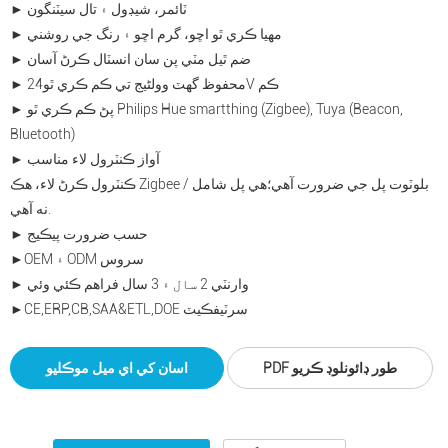
► ٽائمر، شيڊول ۽ تال سيٽنگون
► مهيا ڪري ٿو اڇو، گرم اڇو ۽ رنگ جي روشني
► ضم ٿيل مٽي پن سان انسٽال ڪرڻ آسان
24V ڪم
► محفوظ گھٽ وولٹیج تي ڪم ڪري ٿو
► پڻ ڪم ڪري ٿو Philips Hue smartthing (Zigbee), Tuya (Beacon,
Bluetooth)
► آواز ڪنٽرول لاء مناسب
ڪنٽرول ڪرڻ لاء، هڪ Zigbee / بلوٽوت پل جي ضرورت آهي؛هي پل شامل
نه آهي.
► حسب ضرورت پيڪيج
►OEM ۽ ODM سروس
► وارنٽي 2 سال ۽ 3 سال فراهم ڪئي وئي
►CE,ERP,CB,SAA&ETL,DOE سرٽيفڪيٽ
PDF طور ڊائونلوڊ ڪريو
اسان کي اي ميل موڪليو