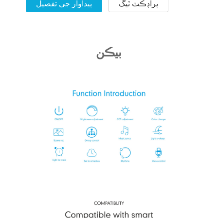
پراڊڪٽ ٽيگ
پيداوار جي تفصيل
بيڪن