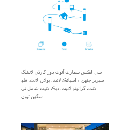
سي-لڪس سمارٽ آئوٽ ڊور گارڈن لائيٽنگ
سيريز جنهن ۾ اسپائڪ لائٽ، بولارڊ لائٽ، فلڊ
لائٽ، گرائونڊ لائيٽ، ڊيڪ لائيٽ شامل ٿي
سگھن ٿيون.