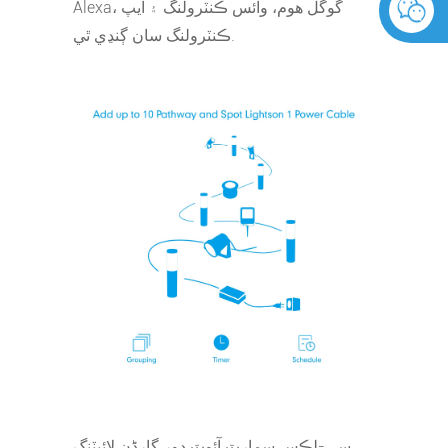
Alexa، گوگل هوم، وائس ڪنٽرولنگ ۽ ايپ
ڪنٽرولنگ سان ڳنڍي ٿي.
سي-لڪس سمارٽ آئوٽ ڊور گارڈن لائيٽنگ