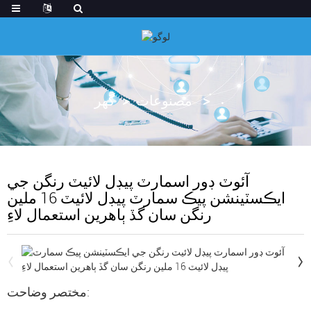
مصنوعات
گهر
آئوٽ ڊور اسمارٽ پيڊل لائيٽ رنگن جي
ايڪسٽينشن پيڪ سمارٽ پيڊل لائيٽ 16 ملين
رنگن سان گڏ ٻاهرين استعمال لاءِ
مختصر وضاحت: