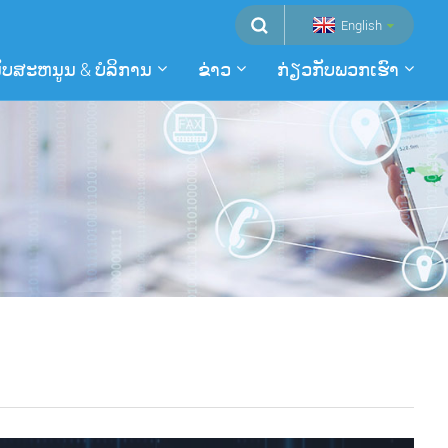
English
ບສະຫນູນ & ບໍລິການ
ຂ່າວ
ກ່ຽວ​ກັບ​ພວກ​ເຮົາ