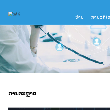
ບ້ານ
ການແກ້ໄຂ
ການຕະຫຼາດ