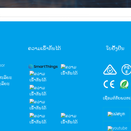
ຄວາມເຂົ້າກັນໄດ້
ໃບຢັ້ງຢືນ
oor
ສະລິຍະ
ະລິຍະ
ເຊື່ອມຕໍ່ກັບພວກເ