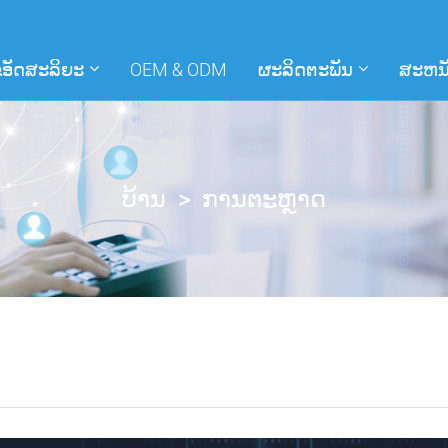
ອັດສະລິຍະ
OEM & ODM
ຜະລິດຕະພັນ
ສະຫນັ
ບ້ານ
ການຕະຫຼາດ