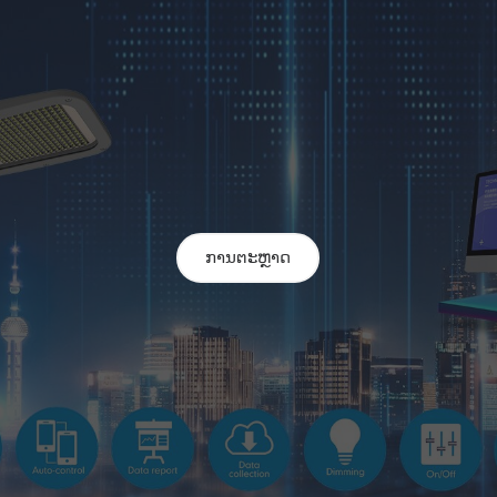
ການຕະຫຼາດ