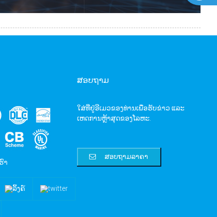
ສອບຖາມ
ໃສ່ທີ່ຢູ່ອີເມວຂອງທ່ານເພື່ອຮັບຂ່າວ ແລະ
ເຫດການຫຼ້າສຸດຂອງໂລຫະ.
ສອບຖາມລາຄາ
ຮົາ