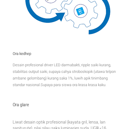
Ora kedhep
Desain profesional driver LED darmabakti, ripple saiki kurang,
stabilitas output saiki, supaya cahya stroboskopik (utawa telpon
ambane gelombang) kurang saka 1%, luwih apik tinimbang
standar nasional.Supaya para siswa ora krasa krasa kaku.
Ora glare
Liwat desain optik profesional (kayata gril, lensa, lan
sapiturute), nilai silau saka luminaries suda, UGR <16,