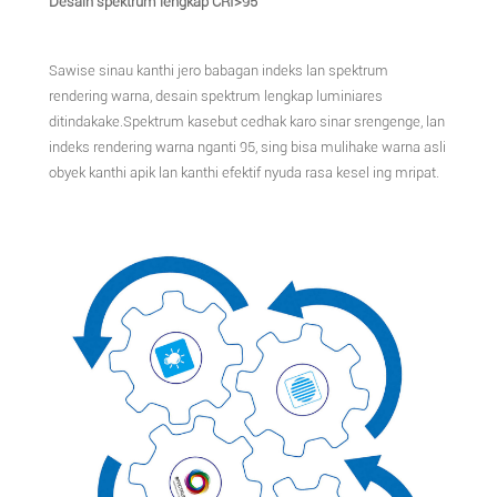
Desain spektrum lengkap CRI>95
Sawise sinau kanthi jero babagan indeks lan spektrum
rendering warna, desain spektrum lengkap luminiares
ditindakake.Spektrum kasebut cedhak karo sinar srengenge, lan
indeks rendering warna nganti 95, sing bisa mulihake warna asli
obyek kanthi apik lan kanthi efektif nyuda rasa kesel ing mripat.