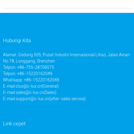
Hubungi Kita
Alamat: Gedung 505, Pusat Industri Internasional Lihao, Jalan Ainan
No.78, Longgang, Shenzhen
Telpon: +86-755-28706575
Telpon: +86-15220162049
Whatsapp: +86-15220162049
E-mail:
clux@c-lux.cn(General)
E-mail:
sales@c-lux.cn(Sales)
E-mail:
support@c-lux.cn(after-sales service)
Link cepet