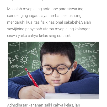
Masalah myopia ing antarane para siswa ing
saindenging jagad saya tambah serius, sing
mengaruhi kualitas fisik nasional sakabèhé.Salah
sawijining panyebab utama myopia ing kalangan
siswa yaiku cahya kelas sing ora apik.
Adhedhasar kahanan saiki cahya kelas, lan