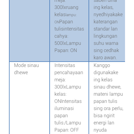
meja:
saben dina
300lx
ruang
ing kelas,
kelas
nyedhiyakake
lampu:
Papan
katerangan
ON
tulis
intensitas
standar lan
cahya:
lingkungan
500lx
Lampu
suhu warna
Papan: ON
sing cedhak
karo awan.
Mode sinau
Intensitas
Kanggo
dhewe
pencahayaan
digunakake
meja:
ing kelas
300lx
Lampu
sinau dhewe,
kelas:
mateni lampu
ON
Intensitas
papan tulis
iluminasi
sing ora perlu,
papan
bisa ngirit
tulis:/
Lampu
energi lan
Papan: OFF
nyuda