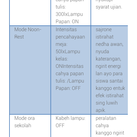
tulis:
syarat ujian.
300lx
Lampu
Papan: ON
Mode Noon-
Intensitas
sajrone
Rest
pencahayaan
istirahat
meja:
nedha awan,
50lx
Lampu
nyuda
kelas:
katerangan,
ON
Intensitas
ngirit energi
cahya papan
lan ayo para
tulis: /
Lampu
siswa santai
Papan: OFF
kanggo entuk
efek istirahat
sing luwih
apik.
Mode ora
Kabeh lampu:
peralatan
sekolah
OFF
cahya
kanggo ngirit