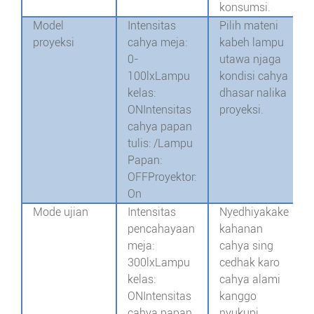
konsumsi.
Model
Intensitas
Pilih mateni
proyeksi
cahya meja:
kabeh lampu
0-
utawa njaga
100lx
Lampu
kondisi cahya
kelas:
dhasar nalika
ON
Intensitas
proyeksi.
cahya papan
tulis: /
Lampu
Papan:
OFF
Proyektor:
On
Mode ujian
Intensitas
Nyedhiyakake
pencahayaan
kahanan
meja:
cahya sing
300lx
Lampu
cedhak karo
kelas:
cahya alami
ON
Intensitas
kanggo
cahya papan
nyukupi