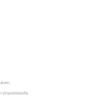
uksen;
yliopistotasolla.