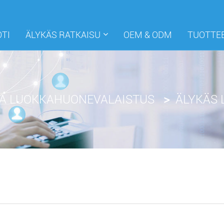
OTI
ÄLYKÄS RATKAISU
OEM & ODM
TUOTTE
JA LUOKKAHUONEVALAISTUS
ÄLYKÄS 