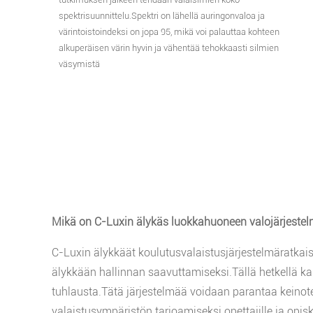
spektrisuunnittelu.Spektri on lähellä auringonvaloa ja
värintoistoindeksi on jopa 95, mikä voi palauttaa kohteen
alkuperäisen värin hyvin ja vähentää tehokkaasti silmien
väsymistä
Mikä on C-Luxin älykäs luokkahuoneen valojärjeste
C-Luxin älykkäät koulutusvalaistusjärjestelmäratka
älykkään hallinnan saavuttamiseksi.Tällä hetkellä k
tuhlausta.Tätä järjestelmää voidaan parantaa keino
valaistusympäristön tarjoamiseksi opettajille ja opiske