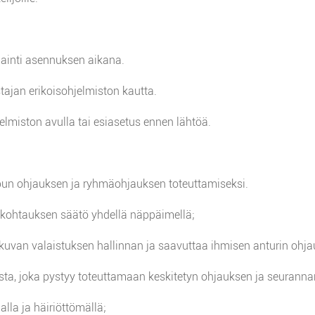
jainti asennuksen aikana.
tajan erikoisohjelmiston kautta.
elmiston avulla tai esiasetus ennen lähtöä.
mpun ohjauksen ja ryhmäohjauksen toteuttamiseksi.
 kohtauksen säätö yhdellä näppäimellä;
tkuvan valaistuksen hallinnan ja saavuttaa ihmisen anturin ohja
ta, joka pystyy toteuttamaan keskitetyn ohjauksen ja seurannan 
lla ja häiriöttömällä;