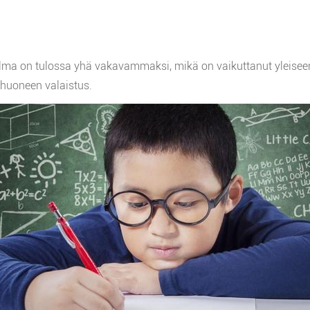
lma on tulossa yhä vakavammaksi, mikä on vaikuttanut yleiseen 
ahuoneen valaistus.