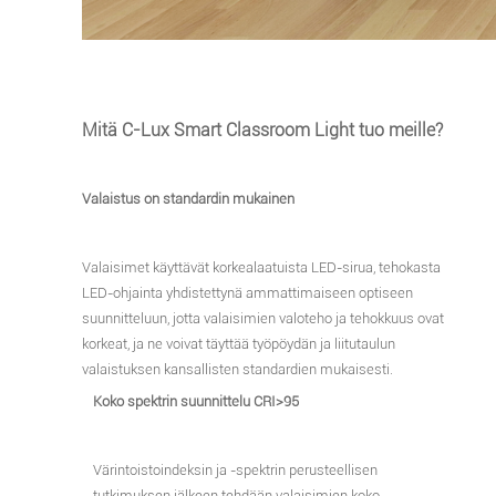
Mitä C-Lux Smart Classroom Light tuo meille?
Valaistus on standardin mukainen
Valaisimet käyttävät korkealaatuista LED-sirua, tehokasta
LED-ohjainta yhdistettynä ammattimaiseen optiseen
suunnitteluun, jotta valaisimien valoteho ja tehokkuus ovat
korkeat, ja ne voivat täyttää työpöydän ja liitutaulun
valaistuksen kansallisten standardien mukaisesti.
Koko spektrin suunnittelu CRI>95
Värintoistoindeksin ja -spektrin perusteellisen
tutkimuksen jälkeen tehdään valaisimien koko