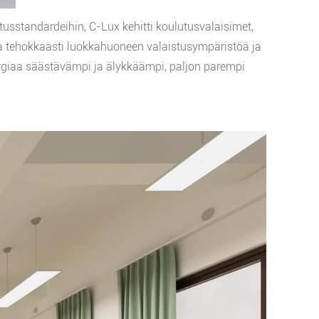
usstandardeihin, C-Lux kehitti koulutusvalaisimet,
taa tehokkaasti luokkahuoneen valaistusympäristöä ja
ergiaa säästävämpi ja älykkäämpi, paljon parempi