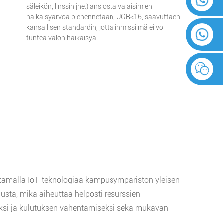
säleikön, linssin jne.) ansiosta valaisimien
häikäisyarvoa pienennetään, UGR<16, saavuttaen
kansallisen standardin, jotta ihmissilmä ei voi
tuntea valon häikäisyä.
yttämällä IoT-teknologiaa kampusympäristön yleisen
usta, mikä aiheuttaa helposti resurssien
eksi ja kulutuksen vähentämiseksi sekä mukavan