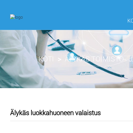
K
KOTI
ÄLYKÄS TOIMISTO- 
Älykäs luokkahuoneen valaistus