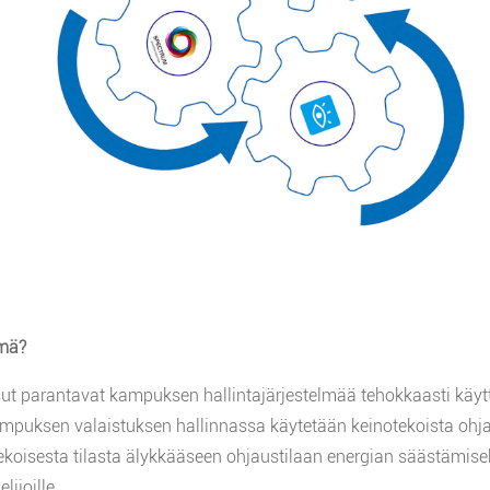
lmä?
isut parantavat kampuksen hallintajärjestelmää tehokkaasti kä
ampuksen valaistuksen hallinnassa käytetään keinotekoista ohja
tekoisesta tilasta älykkääseen ohjaustilaan energian säästämis
lijoille.