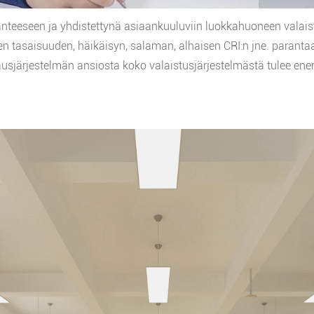
nteeseen ja yhdistettynä asiaankuuluviin luokkahuoneen valaist
sen tasaisuuden, häikäisyn, salaman, alhaisen CRI:n jne. paran
ausjärjestelmän ansiosta koko valaistusjärjestelmästä tulee en