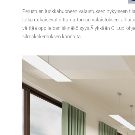
Perustuen luokkahuoneen valaistuksen nykyiseen tila
jotka ratkaisevat riittämättömän valaistuksen, alhai
välttää oppilaiden likinäköisyys.Älykkään C-Lux-ohj
silmäkokemuksen kannalta.