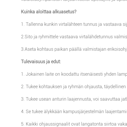
Kuinka aloittaa alkuasetus?
1. Tallenna kunkin virtalähteen tunnus ja vastaava si
2.Sito ja ryhmittele vastaava virtalähdetunnus valmis
3.Aseta kohtaus paikan päällä valmistajan erikoisohj
Tulevaisuus ja edut:
1. Jokainen laite on koodattu itsenäisesti yhden la
2. Tukee kohtauksen ja ryhmän ohjausta, täydellinen
3. Tukee usean anturin laajennusta, voi saavuttaa ja
4. Se tukee älykkään kampusjärjestelmän laajentamis
5. Kaikki ohjaussignaalit ovat langatonta siirtoa vakaa