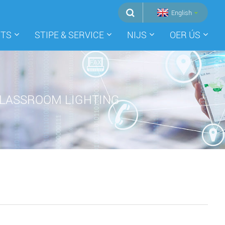
English
CTS
STIPE & SERVICE
NIJS
OER ÚS
LASSROOM LIGHTING