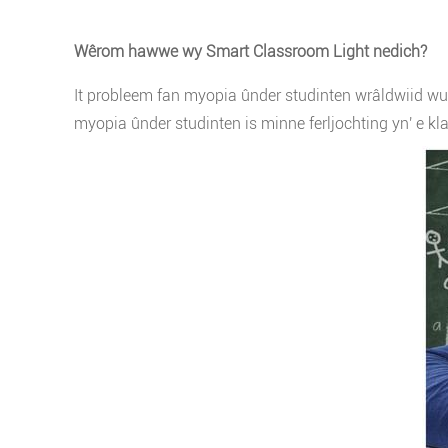
Wêrom hawwe wy Smart Classroom Light nedich?
It probleem fan myopia ûnder studinten wrâldwiid wurd
myopia ûnder studinten is minne ferljochting yn' e kl