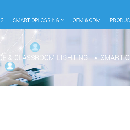
ÚS
SMART OPLOSSING
OEM & ODM
PRODU
CE & CLASSROOM LIGHTING
SMART C