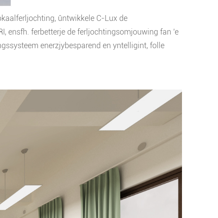
okaalferljochting, ûntwikkele C-Lux de
RI, ensfh. ferbetterje de ferljochtingsomjouwing fan 'e
ngssysteem enerzjybesparend en yntelligint, folle