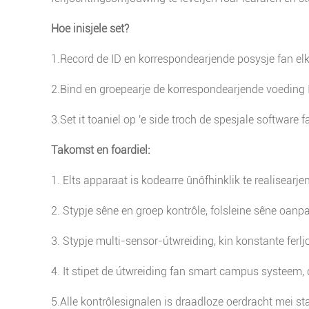
Hoe inisjele set?
1.Record de ID en korrespondearjende posysje fan elk
2.Bind en groepearje de korrespondearjende voeding I
3.Set it toaniel op 'e side troch de spesjale software f
Takomst en foardiel:
1. Elts apparaat is kodearre ûnôfhinklik te realisearje
2. Stypje sêne en groep kontrôle, folsleine sêne oanpa
3. Stypje multi-sensor-útwreiding, kin konstante ferlj
4. It stipet de útwreiding fan smart campus systeem, da
5.Alle kontrôlesignalen is draadloze oerdracht mei stab