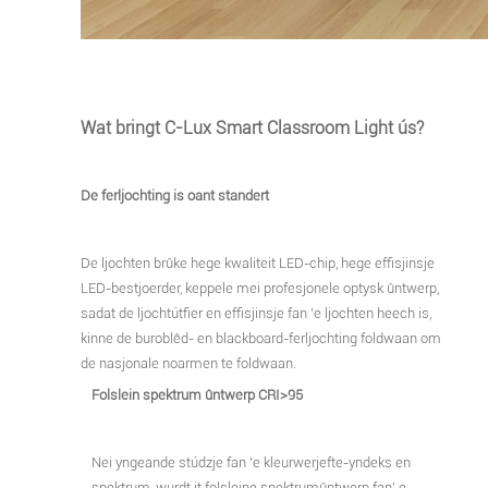
Wat bringt C-Lux Smart Classroom Light ús?
De ferljochting is oant standert
De ljochten brûke hege kwaliteit LED-chip, hege effisjinsje
LED-bestjoerder, keppele mei profesjonele optysk ûntwerp,
sadat de ljochtútfier en effisjinsje fan 'e ljochten heech is,
kinne de buroblêd- en blackboard-ferljochting foldwaan om
de nasjonale noarmen te foldwaan.
Folslein spektrum ûntwerp CRI>95
Nei yngeande stúdzje fan 'e kleurwerjefte-yndeks en
spektrum, wurdt it folsleine spektrumûntwerp fan' e