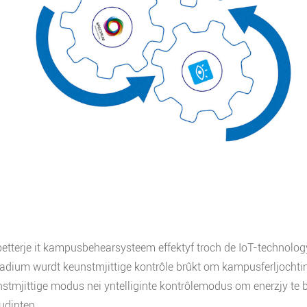
betterje it kampusbehearsysteem effektyf troch de IoT-technolog
adium wurdt keunstmjittige kontrôle brûkt om kampusferljochting
nstmjittige modus nei yntelliginte kontrôlemodus om enerzjy te b
udinten.