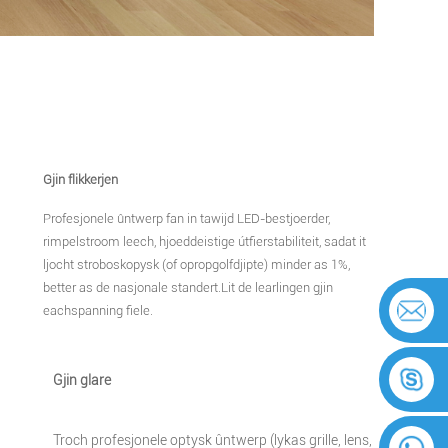
Gjin flikkerjen
Profesjonele ûntwerp fan in tawijd LED-bestjoerder,
rimpelstroom leech, hjoeddeistige útfierstabiliteit, sadat it
ljocht stroboskopysk (of opropgolfdjipte) minder as 1%,
better as de nasjonale standert.Lit de learlingen gjin
eachspanning fiele.
Gjin glare
Troch profesjonele optysk ûntwerp (lykas grille, lens,