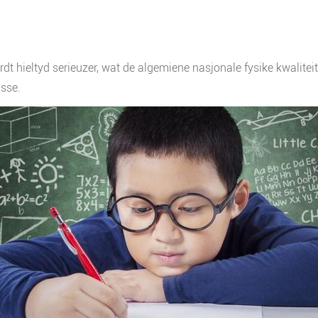
t hieltyd serieuzer, wat de algemiene nasjonale fysike kwaliteit
asse.