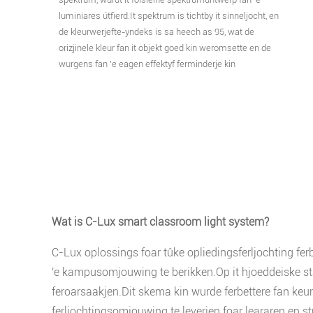
luminiares útfierd.It spektrum is tichtby it sinneljocht, en
de kleurwerjefte-yndeks is sa heech as 95, wat de
orizjinele kleur fan it objekt goed kin weromsette en de
wurgens fan 'e eagen effektyf ferminderje kin
Wat is C-Lux smart classroom light system?
C-Lux oplossings foar tûke opliedingsferljochting fer
'e kampusomjouwing te berikken.Op it hjoeddeiske st
feroarsaakjen.Dit skema kin wurde ferbettere fan keu
ferljochtingsomjouwing te leverjen foar leararen en st