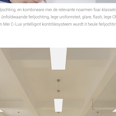
erljochting, en kombineare mei de relevante noarmen foar klassel
ûnfoldwaande ferljochting, lege uniformiteit, glare, flash, lege C
Mei C-Lux yntelligint kontrôlesysteem wurdt it heule ferljochti