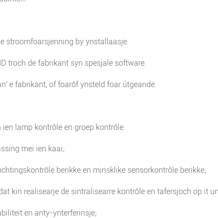
e stroomfoarsjenning by ynstallaasje.
D troch de fabrikant syn spesjale software.
an' e fabrikant, of foarôf ynsteld foar útgeande.
n ien lamp kontrôle en groep kontrôle.
ssing mei ien kaai;
ochtingskontrôle berikke en minsklike sensorkontrôle berikke;
t kin realisearje de sintralisearre kontrôle en tafersjoch op it un
iliteit en anty-ynterferinsje;