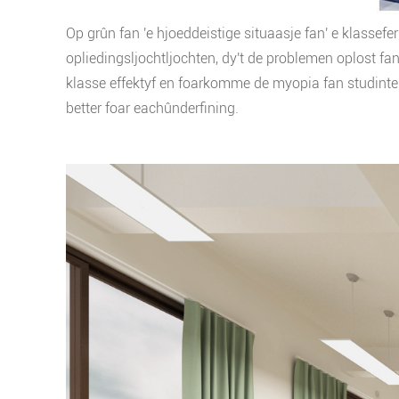
Op grûn fan 'e hjoeddeistige situaasje fan' e klassef
opliedingsljochtljochten, dy't de problemen oplost fan 
klasse effektyf en foarkomme de myopia fan studinten.
better foar eachûnderfining.