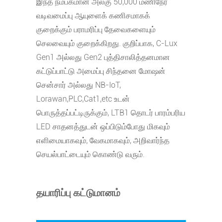
இந்த நம்பகமான அலகு 50,000 மணிநேர
வடிவமைப்பு ஆயுளைக் கணிசமாகக்
குறைக்கும் பராமரிப்பு தேவைகளையும்
செலவையும் குறைக்கிறது. குறிப்பாக, C-Lux
Gen1 அல்லது Gen2 புத்திசாலித்தனமான
கட்டுப்பாட்டு அமைப்பு சிந்தனை மோஷன்
சென்சார் அல்லது NB-IoT,
Lorawan,PLC,Cat1,etc உடன்
பொருத்தப்பட்டிருக்கும், LTB1 தொடர் பாரம்பரிய
LED சாதனத்துடன் ஒப்பிடும்போது மிகவும்
எளிமையாகவும், வேகமாகவும், அறிவார்ந்த
செயல்பாட்டையும் கொண்டு வரும்.
தயாரிப்பு கட்டுமானம்