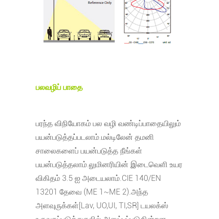
பலவழிப் பாதை
பரந்த விநியோகம் பல வழி வண்டிப்பாதையிலும்
பயன்படுத்தப்படலாம்.மல்டிலேன் தமனி
சாலைகளைப் பயன்படுத்த நீங்கள்
பயன்படுத்தலாம்.லுமினரியின் இடைவெளி உயர
விகிதம் 3.5 ஐ அடையலாம்.CIE 140/EN
13201 தேவை (ME 1~ME 2).அந்த
அளவுருக்கள்[Lav, UO,UI, TI,SR] டயலக்ஸ்