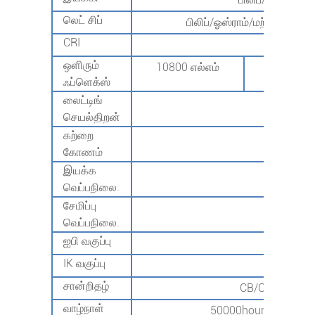
லெட் சிப்
பிலிப்/ஓஸ்ராம்/மற்ற உயர
CRI
70+/8
ஒளிரும்
10800 எல்எம்
16200 எல
ஃப்ளெக்ஸ்
லைட்டிங்
135லி.ம
செயல்திறன்
கற்றை
T3/T
கோணம்
இயக்க
-40℃~+
வெப்பநிலை.
சேமிப்பு
-40℃~+
வெப்பநிலை.
ஐபி வகுப்பு
IP66
IK வகுப்பு
IK10
சான்றிதழ்
CB/CE/SAA/E
வாழ்நாள்
50000hours@L70 5வர