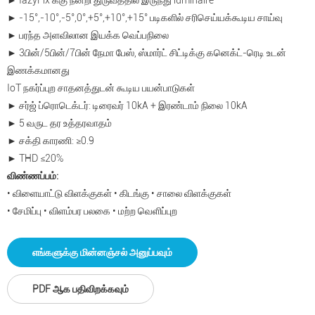
► IazyFix க்கு நன்றி துருவத்தில் இருந்து luminaire
► -15°,-10°,-5°,0°,+5°,+10°,+15° படிகளில் சரிசெய்யக்கூடிய சாய்வு
► பரந்த அளவிலான இயக்க வெப்பநிலை
► 3பின்/5பின்/7பின் நேமா பேஸ், ஸ்மார்ட் சிட்டிக்கு கனெக்ட்-ரெடி உடன்
இணக்கமானது
IoT நகர்ப்புற சாதனத்துடன் கூடிய பயன்பாடுகள்
► சர்ஜ் ப்ரொடெக்டர்: டிரைவர் 10kA + இரண்டாம் நிலை 10kA
► 5 வருட தர உத்தரவாதம்
► சக்தி காரணி: ≥0.9
► THD ≤20%
விண்ணப்பம்:
• விளையாட்டு விளக்குகள் • கிடங்கு • சாலை விளக்குகள்
• சேமிப்பு • விளம்பர பலகை • மற்ற வெளிப்புற
எங்களுக்கு மின்னஞ்சல் அனுப்பவும்
PDF ஆக பதிவிறக்கவும்