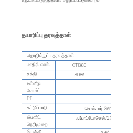
உருவகப்படுத்துதலில் அனுப்பப்படுகின்றன
தயாரிப்பு தரவுத்தாள்
தொழில்நுட்ப தரவுத்தாள்
மாதிரி எண்.
CTB80
CTB12
சக்தி
80W
120W
உள்ளீடு
AC100-2
வோல்ட்
PF
>0.95
கட்டுப்பாடு
சென்சார் Gen1/அறிவுசார
ஸ்மார்ட்
ஃபோட்டோசெல்/2G/4G/NB-Io
நெறிமுறை
இயக்கி
பிலிப்/மீன்வெல்/