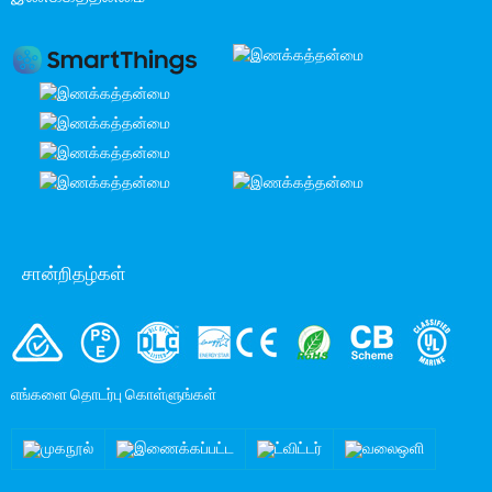
சான்றிதழ்கள்
எங்களை தொடர்பு கொள்ளுங்கள்