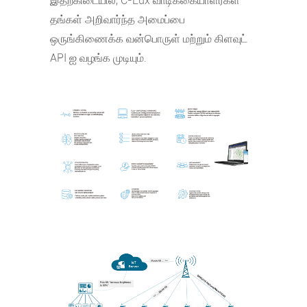
இதற்கிடையில், C-Lux வாடிக்கையாளர்கள்
தங்கள் அறிவார்ந்த அமைப்பை
ஒருங்கிணைக்க வன்பொருள் மற்றும் கிளவுட்
API ஐ வழங்க முடியும்.