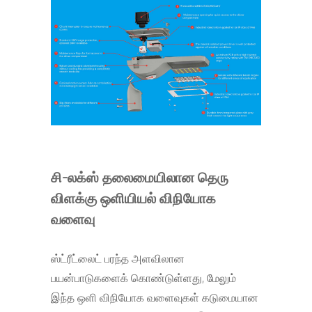
சி-லக்ஸ் தலைமையிலான தெரு
விளக்கு ஒளியியல் விநியோக
வளைவு
ஸ்ட்ரீட்லைட் பரந்த அளவிலான
பயன்பாடுகளைக் கொண்டுள்ளது, மேலும்
இந்த ஒளி விநியோக வளைவுகள் கடுமையான