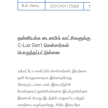
பேக் அளவு
620*240*125மிமீ
690*290*12
தன்னியக்க டைனமிக் காட்சிகளுக்கு
C-Lux Gen1 சென்சார்கள்
பொருத்தப்பட்டுள்ளன
ஃபோட்டோ எலக்ட்ரிக் சென்சார்கள், இயற்கை
ஒளி போதுமானதாக இல்லாதபோது
(மேகமூட்டமான பகல், இரவு வீழ்ச்சி
போன்றவை) லுமினியர்களை இயக்குகின்றன,
இதனால் பொது இடத்தில் பாதுகாப்பு மற்றும்
வசதியை வழங்குகிறது. சிறிய இரவு நேர