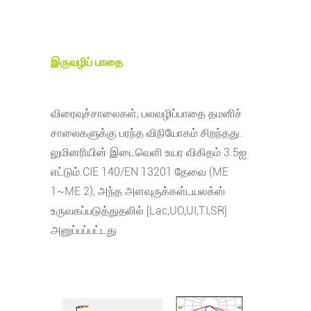
இருவழிப் பாதை
விரைவுச்சாலைகள், பலவழிப்பாதை தமனிச்
சாலைகளுக்கு பரந்த விநியோகம் சிறந்தது.
லுமினரியின் இடைவெளி உயர விகிதம் 3.5ஐ
எட்டும்.CIE 140/EN 13201 தேவை (ME
1~ME 2), அந்த அளவுருக்கள்
டயலக்ஸ்
உருவகப்படுத்துதலில் [Lac,UO,UI,TI,SR]
அனுப்பப்பட்டது