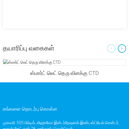
தயாரிப்பு வகைகள்
ஸ்மார்ட் லெட் தெரு விளக்கு CTD
எங்களை தொடர்பு கொள்ள
முகவரி: 505 பில்டிங், லிஹாவோ இன்டர்நேஷனல் இண்டஸ்ட்ரியல் சென்டர்,
ஐனன் ரோட் எண்.78, லாங்காங், ஷென்சென்