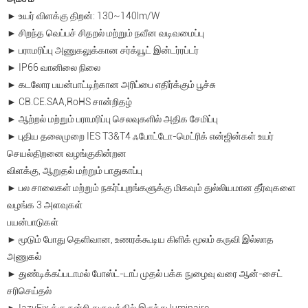
► உயர் விளக்கு திறன்: 130~140lm/W
► சிறந்த வெப்பச் சிதறல் மற்றும் நவீன வடிவமைப்பு
► பராமரிப்பு அணுகலுக்கான சர்க்யூட் இன்டர்ரப்டர்
► IP66 வானிலை நிலை
► கடலோர பயன்பாட்டிற்கான அரிப்பை எதிர்க்கும் பூச்சு
► CB.CE.SAA,RoHS சான்றிதழ்
► ஆற்றல் மற்றும் பராமரிப்பு செலவுகளில் அதிக சேமிப்பு
► புதிய தலைமுறை IES T3&T4 ஃபோட்டோ-மெட்ரிக் என்ஜின்கள் உயர்
செயல்திறனை வழங்குகின்றன
விளக்கு, ஆறுதல் மற்றும் பாதுகாப்பு
► பல சாலைகள் மற்றும் நகர்ப்புறங்களுக்கு மிகவும் துல்லியமான தீர்வுகளை
வழங்க 3 அளவுகள்
பயன்பாடுகள்
► மூடும் போது தெளிவான, உணரக்கூடிய கிளிக் மூலம் கருவி இல்லாத
அணுகல்
► துண்டிக்கப்படாமல் போஸ்ட்-டாப் முதல் பக்க நுழைவு வரை ஆன்-சைட்
சரிசெய்தல்