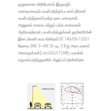
குறுகலான விநியோகம் இருவழிப்
பாதையாகவும் பயன்படுத்தப்படலாம்.நீங்கள்
பயன்படுத்தலாம்
பரந்த நடைபாதைகள்,
அணுகல் சாலை மற்றும் பக்க சாலைகள்
ஆகியவற்றைப் பயன்படுத்துங்கள்.லுமினரியின்
இடைவெளி உயர விகிதம்
CIE 140/EN 13201
தேவை (ME 3~ME 5) படி, 3.8 ஐ அடையலாம்
அளவுருக்கள்[Lav,UO,UI,TI,SR] டயலக்ஸ்
உருவகப்படுத்துதலில் அனுப்பப்படுகின்றன