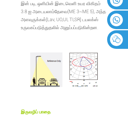
இன் படி, ஒளியின் இடைவெளி உயர விகிதம்
3.8 ஐ அடையலாம்
தேவை(ME 3~ME 5), அந்த
அளவுருக்கள்[Lav, UO,UI, TI,SR] டயலக்ஸ்
உருவகப்படுத்துதலில் அனுப்பப்படுகின்றன.
இருவழிப் பாதை