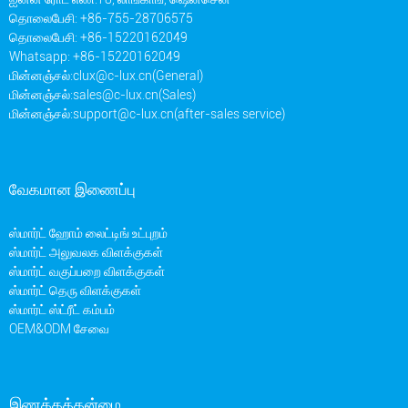
தொலைபேசி: +86-755-28706575
தொலைபேசி: +86-15220162049
Whatsapp: +86-15220162049
மின்னஞ்சல்:
clux@c-lux.cn(General)
மின்னஞ்சல்:
sales@c-lux.cn(Sales)
மின்னஞ்சல்:
support@c-lux.cn(after-sales service)
வேகமான இணைப்பு
ஸ்மார்ட் ஹோம் லைட்டிங் உட்புறம்
ஸ்மார்ட் அலுவலக விளக்குகள்
ஸ்மார்ட் வகுப்பறை விளக்குகள்
ஸ்மார்ட் தெரு விளக்குகள்
ஸ்மார்ட் ஸ்ட்ரீட் கம்பம்
OEM&ODM சேவை
இணக்கத்தன்மை