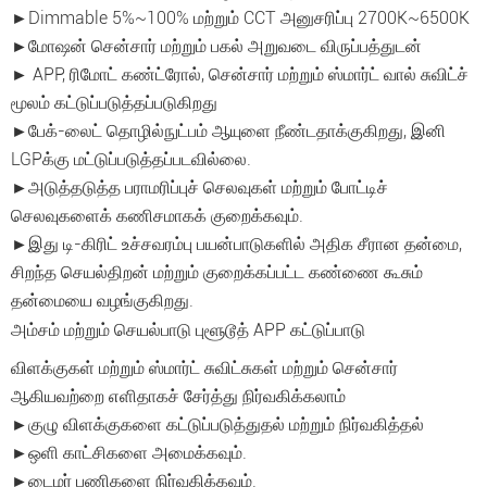
►Dimmable 5%~100% மற்றும் CCT அனுசரிப்பு 2700K~6500K
►மோஷன் சென்சார் மற்றும் பகல் அறுவடை விருப்பத்துடன்
► APP, ரிமோட் கண்ட்ரோல், சென்சார் மற்றும் ஸ்மார்ட் வால் சுவிட்ச்
மூலம் கட்டுப்படுத்தப்படுகிறது
►பேக்-லைட் தொழில்நுட்பம் ஆயுளை நீண்டதாக்குகிறது, இனி
LGPக்கு மட்டுப்படுத்தப்படவில்லை.
►அடுத்தடுத்த பராமரிப்புச் செலவுகள் மற்றும் போட்டிச்
செலவுகளைக் கணிசமாகக் குறைக்கவும்.
►இது டி-கிரிட் உச்சவரம்பு பயன்பாடுகளில் அதிக சீரான தன்மை,
சிறந்த செயல்திறன் மற்றும் குறைக்கப்பட்ட கண்ணை கூசும்
தன்மையை வழங்குகிறது.
அம்சம் மற்றும் செயல்பாடு புளூடூத் APP கட்டுப்பாடு
விளக்குகள் மற்றும் ஸ்மார்ட் சுவிட்சுகள் மற்றும் சென்சார்
ஆகியவற்றை எளிதாகச் சேர்த்து நிர்வகிக்கலாம்
►குழு விளக்குகளை கட்டுப்படுத்துதல் மற்றும் நிர்வகித்தல்
►ஒளி காட்சிகளை அமைக்கவும்.
►டைமர் பணிகளை நிர்வகிக்கவும்.