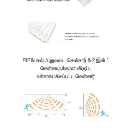
PIR&பகல் அறுவடை சென்சார் & 2 இன் 1
சென்சாருக்கான விருப்ப
உள்ளமைக்கப்பட்ட சென்சார்