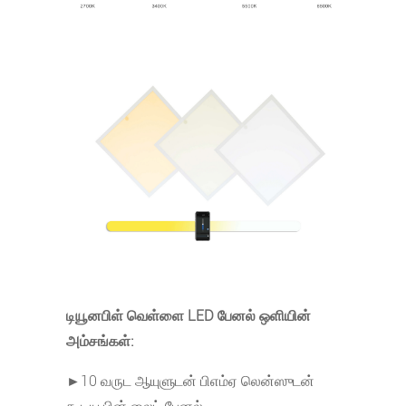
டியூனபிள் வெள்ளை LED பேனல் ஒளியின்
அம்சங்கள்:
►10 வருட ஆயுளுடன் பிஎம்ஏ லென்ஸுடன்