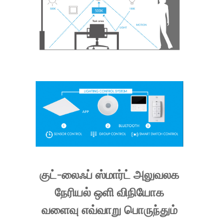
குட்-லைஃப் ஸ்மார்ட் அலுவலக
நேரியல் ஒளி விநியோக
வளைவு எவ்வாறு பொருந்தும்