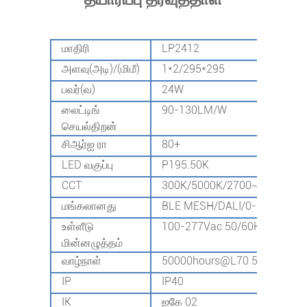
மாதிரி
LP2412
L
அளவு(அடி)/(மிமீ)
1*2/295*295
2*
பவர்(வ)
24W
4
லைட்டிங்
90-130LM/W
செயல்திறன்
சிஆர்ஐ ரா
80+
LED வகுப்பு
P195.50K
CCT
300K/5000K/2700~6500K விர
மங்கலானது
BLE MESH/DALI/0-10V
உள்ளீடு
100-277Vac 50/60Hz
மின்னழுத்தம்
வாழ்நாள்
50000hours@L70 5வருட உத்த
IP
IP40
IK
ஐகே 02