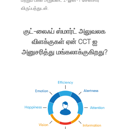
மற்றும் பகல் அறுவடை 2-இன்-1 சென்சார்
விருப்பத்துடன்.
குட்-லைஃப் ஸ்மார்ட் அலுவலக
விளக்குகள் ஏன் CCT ஐ
அனுசரித்து மங்கலாக்குகிறது?