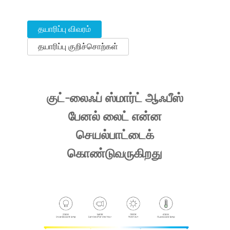
தயாரிப்பு விவரம்
தயாரிப்பு குறிச்சொற்கள்
குட்-லைஃப் ஸ்மார்ட் ஆஃபீஸ்
பேனல் லைட் என்ன
செயல்பாட்டைக்
கொண்டுவருகிறது