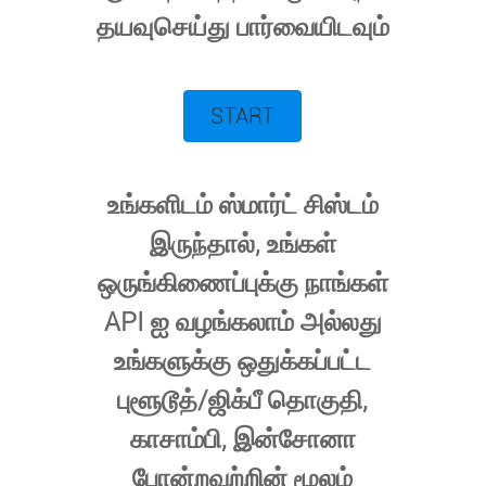
தயவுசெய்து பார்வையிடவும்
START
உங்களிடம் ஸ்மார்ட் சிஸ்டம்
இருந்தால், உங்கள்
ஒருங்கிணைப்புக்கு நாங்கள்
API ஐ வழங்கலாம் அல்லது
உங்களுக்கு ஒதுக்கப்பட்ட
புளூடூத்/ஜிக்பீ தொகுதி,
காசாம்பி, இன்சோனா
போன்றவற்றின் மூலம்