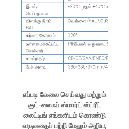
இயக்க
-20℃ முதல் +40℃ வரை
வெப்பநிலை.
விளக்கு நிறம்
வெள்ளை (RAL 9003)
RAL
கற்றை கோணம்
120°
உள்ளமைக்கப்பட்ட
PIR&பகல் அறுவடை & 2 in1 விருப
சென்சார்
சான்றிதழ்
CB/CE/SAA/ENEC/RoHS/ETL
பேக் அளவு
380*380*370mm/4pcs
6
எப்படி வேலை செய்வது மற்றும்
குட்-லைஃப் ஸ்மார்ட் ஸ்ட்ரீட்
லைட்டிங் எங்களிடம் கொண்டு
வருவதைப் பற்றி மேலும் அறிய,