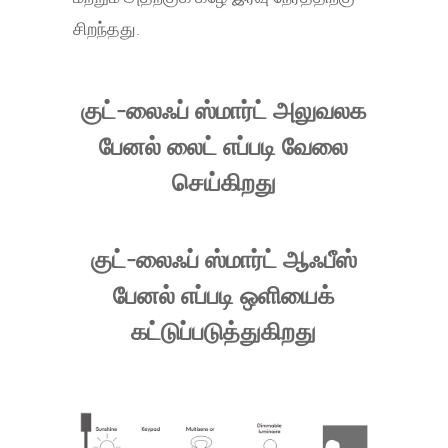
சிறந்தது.
குட்-லைஃப் ஸ்மார்ட் அலுவலக
பேனல் லைட் எப்படி வேலை
செய்கிறது
குட்-லைஃப் ஸ்மார்ட் ஆஃபீஸ்
பேனல் எப்படி ஒளியைக்
கட்டுப்படுத்துகிறது