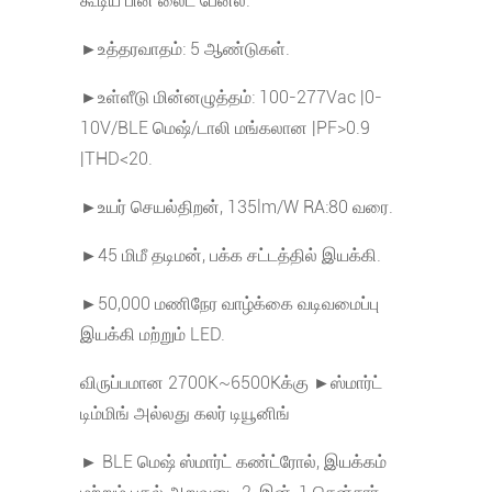
கூடிய பின் லைட் பேனல்.
►உத்தரவாதம்: 5 ஆண்டுகள்.
►உள்ளீடு மின்னழுத்தம்: 100-277Vac |0-
10V/BLE மெஷ்/டாலி மங்கலான |PF>0.9
|THD<20.
►உயர் செயல்திறன், 135lm/W RA:80 வரை.
►45 மிமீ தடிமன், பக்க சட்டத்தில் இயக்கி.
►50,000 மணிநேர வாழ்க்கை வடிவமைப்பு
இயக்கி மற்றும் LED.
விருப்பமான 2700K~6500Kக்கு ►ஸ்மார்ட்
டிம்மிங் அல்லது கலர் டியூனிங்
► BLE மெஷ் ஸ்மார்ட் கண்ட்ரோல், இயக்கம்