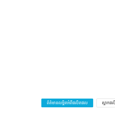
ព័ត៌មានលម្អិតអំពីផលិតផល
ស្លាកផ