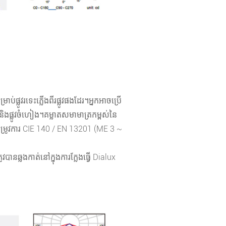
ផ្លូវរទេះភ្លើងពីរផ្លូវផងដែរ។អ្នក​អាច​ប្រើ​
ូល និងផ្លូវចំហៀង។គម្លាតសមាមាត្រកម្ពស់នៃ
ូវការ CIE 140 / EN 13201 (ME 3 ~
្រូវបានឆ្លងកាត់នៅក្នុងការក្លែងធ្វើ Dialux