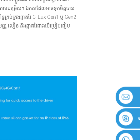
ន្លឺតាមជម្រើស។ ឯកតាដែលអាចទុកចិត្តបាន
្ធគ្រប់គ្រងឆ្លាតវៃ C-Lux Gen1 ឬ Gen2
មញ្ញ លឿន និងឆ្លាតវៃជាងបើប្រៀបធៀប
ក