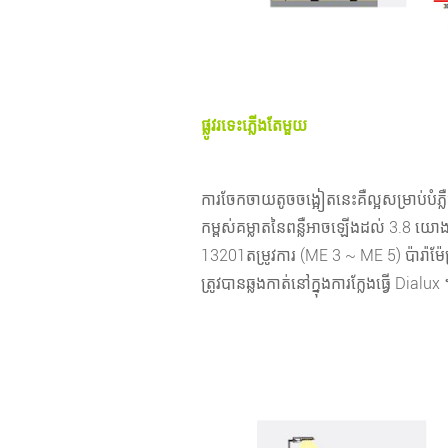
ផ្លូវរទេះភ្លើងតែមួយ
ការចែកចាយតូចចង្អៀតនេះគឺល្អសម្រាប់បំភ្លឺផ្លូវ
កម្ពស់គម្លាតនៃពន្លឺអាចឡើងដល់ 3.8 យោ
13201
តម្រូវការ (ME 3 ~ ME 5) ប៉ារ៉ាម៉
ត្រូវបានឆ្លងកាត់នៅក្នុងការក្លែងធ្វើ Dialux 