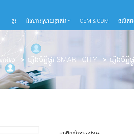
ផ្ទះ
ដំណោះស្រាយឆ្លាតវៃ
OEM & ODM
ផលិត
ិតផល
ភ្លើងបំភ្លឺផ្លូវ SMART CITY
ភ្លើងបំភ្លឺ
ការពិពណ៌នាសង្ខេប៖