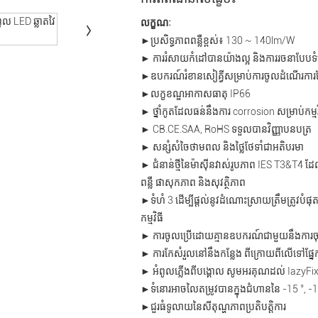
លក្ខណៈ
►ប្រសិទ្ធភាពពន្លឺខ្ពស់៖ 130 ~ 140lm/W
► ការរំសាយកំដៅបានយ៉ាងល្អ និងការរចនាបែបទ
►ឧបករណ៍រំខានសៀគ្វីសម្រាប់ការចូលដំណើរការថ
►លក្ខខណ្ឌអាកាសធាតុ IP66
► ថ្នាំកូតដែលធន់នឹងការ corrosion សម្រាប់កម្មវ
► CB.CE.SAA, RoHS ទទួលបានវិញ្ញាបនបត្រ
► សន្សំសំចៃថាមពល និងថ្លៃថែទាំជាអតិបរមា
► ជំនាន់ថ្មីនៃម៉ាស៊ីនវាស់រូបភាព IES T3&T4 ដែល
ពន្លឺ ផាសុកភាព និងសុវត្ថិភាព
►ទំហំ 3 ដើម្បីផ្តល់នូវដំណោះស្រាយត្រឹមត្រូវបំផុតស
កម្មវិធី
► ការចូលប្រើដោយគ្មានឧបករណ៍ជាមួយនឹងការ
► ការកែសំរួលនៅនឹងកន្លែង ពីក្រោយពីលើទៅផ្នែ
► អំពូលភ្លើងពីបង្គោល សូមអរគុណដល់ IazyFi
►ទំនោរអាចលៃតម្រូវបានក្នុងជំហាននៃ -15 °, -10 
►ជួរធំទូលាយនៃសីតុណ្ហភាពប្រតិបត្តិការ