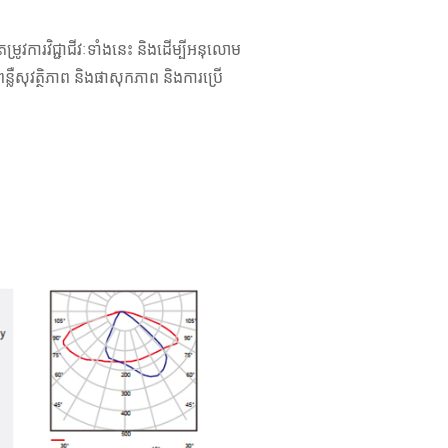
រូវការវិជ្ជាជីវៈទាំងនេះ និងដើម្បីអនុលោម
លឺសុវត្ថិភាព និងផាសុកភាព និងការប្រើ