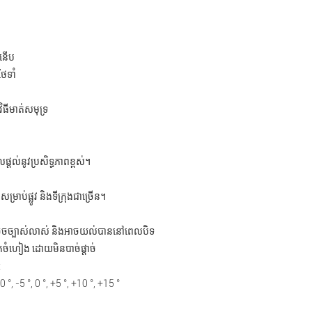
ំនើប
ែទាំ
ិធីមាត់សមុទ្រ
ផ្តល់នូវប្រសិទ្ធភាពខ្ពស់។
ម្រាប់ផ្លូវ និងទីក្រុងជាច្រើន។
ចុចច្បាស់លាស់ និងអាចយល់បាននៅពេលបិទ
កចំហៀង ដោយមិនបាច់ផ្តាច់
x
°, -5 °, 0 °, +5 °, +10 °, +15 °