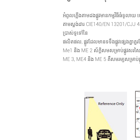
អំពូលភ្លើងតាមដងផ្លូវមានកម្មវិធីធំទូលាយ 
តាមស្តង់ដារ CIE140/EN 13201/CJJ 45 យើ
ប្រាស់ទូទៅនៃ
ផលិតផល, ផ្លូវដែលមានទទឹងផ្លូវផ្សេងគ្នា
Me1 និង ME 2 ស័ក្តិសមសម្រាប់ផ្លូវសរ
ME 3, ME4 និង ME 5 គឺសមរម្យសម្រាប់ផ្លូវ