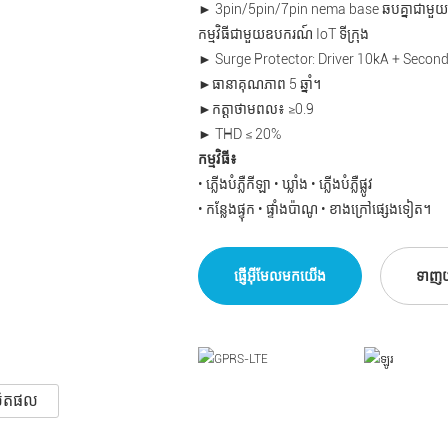
► 3pin/5pin/7pin nema base ឆបគ្នាជាមួយ
កម្មវិធីជាមួយឧបករណ៍ IoT ទីក្រុង
► Surge Protector: Driver 10kA + Secon
►ធានាគុណភាព 5 ឆ្នាំ។
►កត្តាថាមពល៖ ≥0.9
► THD ≤ 20%
កម្មវិធី៖
• ភ្លើងបំភ្លឺកីឡា • ឃ្លាំង • ភ្លើងបំភ្លឺផ្លូវ
• កន្លែងផ្ទុក • ផ្ទាំងប៉ាណូ • ខាងក្រៅផ្សេងទៀត។
ផ្ញើអ៊ីមែលមកយើង
ទាញ
លិតផល