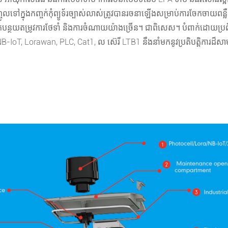
លទៅក្នុងកញ្ចក់កុំព្យូទ័រច្បាស់លាស់ត្រូវបានរចនាឡើងសម្រាប់ការចែកចាយព
ន្ថយតម្រូវការថែទាំ និងការចំណាយយ៉ាងច្រើន។ ជាពិសេស។ បំពាក់ដោយប្រព័ន
T, Lorawan, PLC, Cat1, ល ស៊េរី LTB1 នឹងនាំមកនូវប្រតិបត្តិការដ៏សា