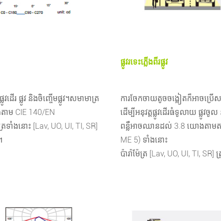
ផ្លូវរទេះភ្លើងពីរផ្លូវ
ដើរ ផ្លូវ និងចិញ្ចើមផ្លូវ។
សមាមាត្រ
ការចែកចាយតូចចង្អៀតក៏អាចប្រើសម្រាប់
ងតាម ​​CIE 140/EN
ដើម្បី​
អនុវត្តផ្លូវដើរធំទូលាយ ផ្លូវច
ែត្រទាំងនោះ [Lav, UO, UI, TI, SR]
ពន្លឺ
អាចឈានដល់ 3.8 យោងតាមតម្រ
។
ME 5) ទាំងនោះ
ប៉ារ៉ាម៉ែត្រ [Lav, UO, UI, TI, SR] ត