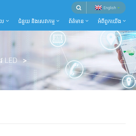
English
ផល
ជំនួយ និងសេវាកម្ម
ព័ត៌មាន
អំពី​ពួក​យើង
ផ្លូវ LED