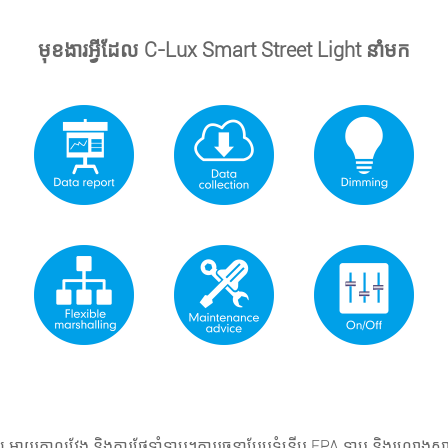
មុខងារអ្វីដែល C-Lux Smart Street Light នាំមក
ពខ្ពស់ អាយុកាលវែង និងការថែទាំទាប។ការរចនាបែបទំនើប EPA ទាប និងរលោងស្អា