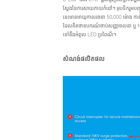
ស្តែងនៃការសាយភាយកំដៅ។ អុបទិករួមបញ្ចូ
នេះមានអាយុកាលរចនា 50,000 ម៉ោង កាត់ប
ដែលគិតថាឧបករណ៍ចាប់សញ្ញាចលនា ឬ NB-Io
ទៅនឹងអំពូល LED ប្រពៃណី។
សំណង់ផលិតផល