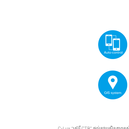
C-Lux “ស៊េរី CTB” ផ្តល់នូវប្រសិទ្ធភា