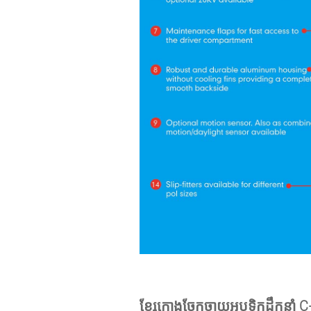
ខ្សែកោងចែកចាយអុបទិកដឹកនាំ C