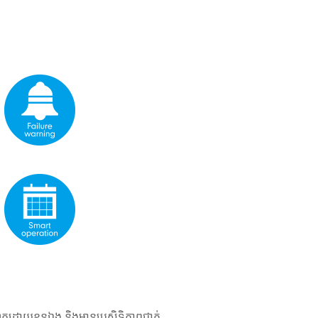
តដោយខ្លួនឯង និងមានប្រសិទ្ធិភាពជាក់