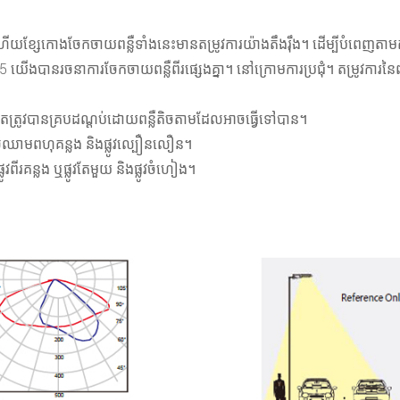
ហើយខ្សែកោងចែកចាយពន្លឺទាំងនេះមានតម្រូវការយ៉ាងតឹងរ៉ឹង។ ដើម្បីបំពេញតាមតម្
ងបានរចនាការចែកចាយពន្លឺពីរផ្សេងគ្នា។ នៅក្រោមការប្រជុំ។ តម្រូវការនៃពន្
គួរតែត្រូវបានគ្របដណ្តប់ដោយពន្លឺតិចតាមដែលអាចធ្វើទៅបាន។
សៃឈាមពហុគន្លង និងផ្លូវល្បឿនលឿន។
ពីរគន្លង ឬផ្លូវតែមួយ និងផ្លូវចំហៀង។