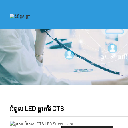
ផ្ទះ
ផល
អំពូល LED ឆ្លាតវៃ CTB