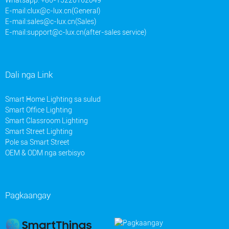
Whatsapp: +86-15220162049
E-mail:
clux@c-lux.cn(General)
E-mail:
sales@c-lux.cn(Sales)
E-mail:
support@c-lux.cn(after-sales service)
Dali nga Link
Smart Home Lighting sa sulud
Smart Office Lighting
Smart Classroom Lighting
Smart Street Lighting
Pole sa Smart Street
OEM & ODM nga serbisyo
Pagkaangay