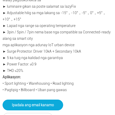
walay pagdiskonekta sa
► luminaire gikan sa poste salamat sa IazyFix
► Adjustable hilig sa mga lakang sa -15°，-10°，-5°，0°，+5°，
+10°，+15°
► Lapad nga range sa operating temperature
► 3pin / 5pin / 7pin nema base nga compatible sa Connected-ready
alang sa smart city
mga aplikasyon nga adunay IoT urban device
► Surge Protector: Driver 10kA + Secondary 10kA
► 5 ka tuig nga kalidad nga garantiya
► Power Factor: ≥0.9
► THD ≤20%
Aplikasyon:
• Sport lighting • Warehousing • Road lighting
• Pagtipig • Billboard • Uban pang gawas
Ipadala ang email kanamo