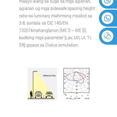
maayo alang sa suga sa mga agianan,
agianan ug mga sidewalk.
spacing height
ratio sa luminary mahimong moabot sa
3.8, sumala sa CIE 140/EN
13201
kinahanglanon (ME 3 ~ ME 5),
kadtong mga parameter [Lav, UO, UI, TI,
SR] gipasa sa Dialux simulation.