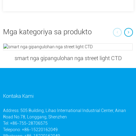
Mga kategoriya sa produkto
smart nga gipangulohan nga street light CTD
Kontaka Kami
Address: 505 Building, Lihao International Industrial Center, Ainan
Road No.78, Longgang, Shenzhen
Tel: +86-755-28706575
Telepono: +86-15220162049