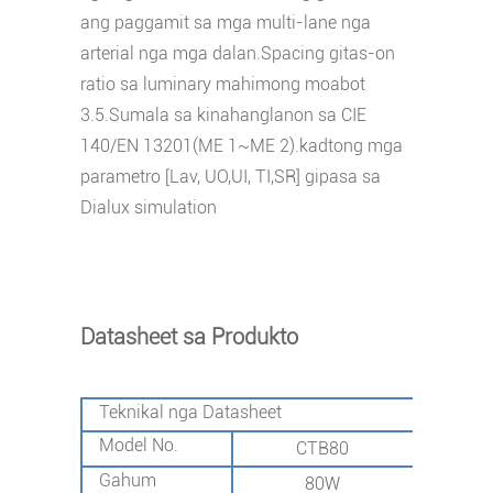
ang paggamit sa mga multi-lane nga
arterial nga mga dalan.Spacing gitas-on
ratio sa luminary mahimong moabot
3.5.Sumala sa kinahanglanon sa CIE
140/EN 13201(ME 1~ME 2).kadtong mga
parametro [Lav, UO,UI, TI,SR] gipasa sa
Dialux simulation
Datasheet sa Produkto
Teknikal nga Datasheet
Model No.
CTB80
C
Gahum
80W