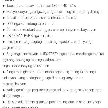
► Taas nga kahusayan sa suga: 130 ~ 140lm / W
► Maayo kaayo nga pagwagtang sa kainit ug modernong disenyo
► Circuit interrupter para sa maintenance access
► IP66 nga kahimtang sa panahon
► Corrosion resistant coating para sa aplikasyon sa baybayon
► CB.CE.SAA, RoHS nga sertipiko
► I-maximize ang pagdaginot sa mga gasto sa enerhiya ug
pagmentinar
► Bag-ong henerasyon sa IES T3&T4 nga photo-metric nga makina
nga nagtanyag ug taas nga kahusayan
suga, kaharuhay ug kaluwasan
► 3 nga mga gidak-on aron mahatagan ang labing tukma nga
solusyon alang sa daghang mga dalan ug kasyudaran
mga aplikasyon
► walay gamit nga pag-access nga adunay klaro, makita nga pag-
klik sa pagsira
► On-site adjustment gikan sa post-top ngadto sa side-entry nga