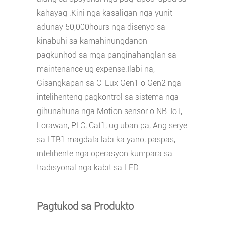
kahayag .Kini nga kasaligan nga yunit
adunay 50,000hours nga disenyo sa
kinabuhi sa kamahinungdanon
pagkunhod sa mga panginahanglan sa
maintenance ug expense.Ilabi na,
Gisangkapan sa C-Lux Gen1 o Gen2 nga
intelihenteng pagkontrol sa sistema nga
gihunahuna nga Motion sensor o NB-IoT,
Lorawan, PLC, Cat1, ug uban pa, Ang serye
sa LTB1 magdala labi ka yano, paspas,
intelihente nga operasyon kumpara sa
tradisyonal nga kabit sa LED.
Pagtukod sa Produkto