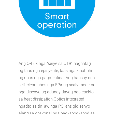
Ang C-Lux nga "serye sa CTB" naghatag
og taas nga episyente, taas nga kinabuhi
ug ubos nga pagmentinar.Ang hapsay nga
self-clean ubos nga EPA ug scaly moderno
nga disenyo ug adunay dayag nga epekto
sa heat dissipation.Optics integrated
ngadto sa tin-aw nga PC lens gidisenyo
alang sa opsyonal nga pag-apod-apod sa