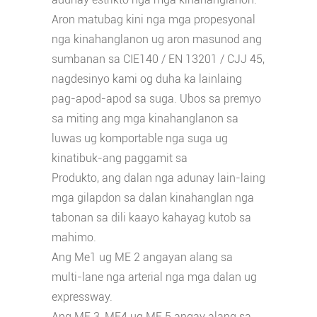
Aron matubag kini nga mga propesyonal
nga kinahanglanon ug aron masunod ang
sumbanan sa CIE140 / EN 13201 / CJJ 45,
nagdesinyo kami og duha ka lainlaing
pag-apod-apod sa suga. Ubos sa premyo
sa miting ang mga kinahanglanon sa
luwas ug komportable nga suga ug
kinatibuk-ang paggamit sa
Produkto, ang dalan nga adunay lain-laing
mga gilapdon sa dalan kinahanglan nga
tabonan sa dili kaayo kahayag kutob sa
mahimo.
Ang Me1 ug ME 2 angayan alang sa
multi-lane nga arterial nga mga dalan ug
expressway.
Ang ME 3, ME4 ug ME 5 angay alang sa