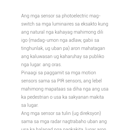
Ang mga sensor sa photoelectric mag-
switch sa mga luminaires sa eksakto kung
ang natural nga kahayag mahimong dili
igo (madag-umon nga adlaw, gabii sa
tinghunlak, ug uban pa) aron mahatagan
ang kaluwasan ug kaharuhay sa publiko
nga lugar. ang oras.
Pinaagi sa paggamit sa mga motion
sensors sama sa PIR sensors, ang lebel
mahimong mapataas sa diha nga ang usa
ka pedestrian o usa ka sakyanan makita
sa lugar.
Ang mga sensor sa tulin (ug direksyon)
sama sa mga radar nagtrabaho uban ang
usa ka halapad nga pagkakita, lugar aron