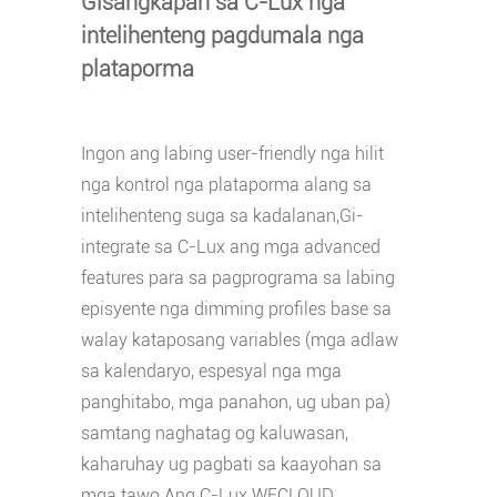
Gisangkapan sa C-Lux nga
intelihenteng pagdumala nga
plataporma
Ingon ang labing user-friendly nga hilit
nga kontrol nga plataporma alang sa
intelihenteng suga sa kadalanan,
Gi-
integrate sa C-Lux ang mga advanced
features para sa pagprograma sa labing
episyente nga dimming profiles base sa
walay kataposang variables (mga adlaw
sa kalendaryo, espesyal nga mga
panghitabo, mga panahon, ug uban pa)
samtang naghatag og kaluwasan,
kaharuhay ug pagbati sa kaayohan sa
mga tawo.Ang C-Lux WECLOUD