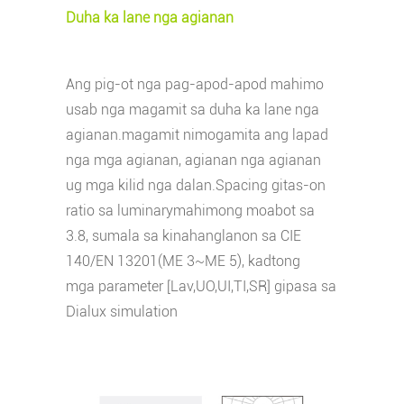
Duha ka lane nga agianan
Ang pig-ot nga pag-apod-apod mahimo
usab nga magamit sa duha ka lane nga
agianan.magamit nimo
gamita ang lapad
nga mga agianan, agianan nga agianan
ug mga kilid nga dalan.Spacing gitas-on
ratio sa luminary
mahimong moabot sa
3.8, sumala sa kinahanglanon sa CIE
140/EN 13201(ME 3~ME 5), kadtong
mga parameter [Lav,UO,UI,TI,SR] gipasa sa
Dialux simulation