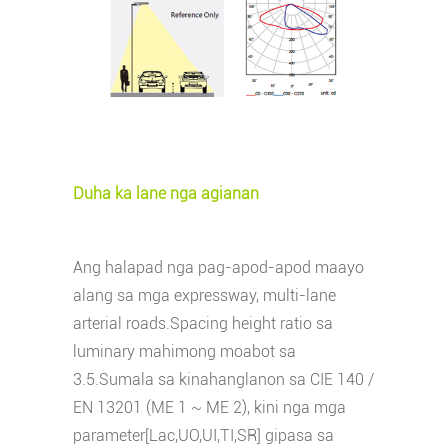
Duha ka lane nga agianan
Ang halapad nga pag-apod-apod maayo
alang sa mga expressway, multi-lane
arterial roads.Spacing height ratio sa
luminary mahimong moabot sa
3.5.Sumala sa kinahanglanon sa CIE 140 /
EN 13201 (ME 1 ~ ME 2), kini nga mga
parameter
[Lac,UO,UI,TI,SR] gipasa sa