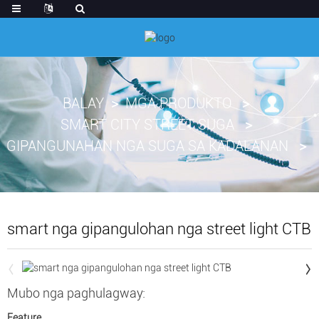
BALAY
MGA PRODUKTO
SMART CITY STREET SUGA
GIPANGUNAHAN NGA SUGA SA KADALANAN
smart nga gipangulohan nga street light CTB
Mubo nga paghulagway:
Feature