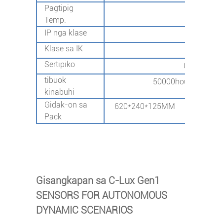
Pagtipig
-40 ℃
Temp.
IP nga klase
Klase sa IK
Sertipiko
CB/CE/SA
tibuok
50000hours @ L70 5
kinabuhi
Gidak-on sa
620*240*125MM
690*2
Pack
Gisangkapan sa C-Lux Gen1
SENSORS FOR AUTONOMOUS
DYNAMIC SCENARIOS