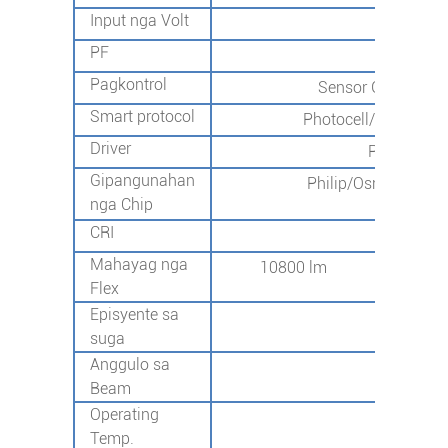
Input nga Volt
AC1
PF
>
Pagkontrol
Sensor Gen1/intel
Smart protocol
Photocell/2G/4G/NB
Driver
Philip/Mea
Gipangunahan
Philip/Osram/Ubang
SMD303
nga Chip
CRI
70
Mahayag nga
10800 lm
16
Flex
Episyente sa
1
suga
Anggulo sa
T
Beam
Operating
-40 ℃
Temp.