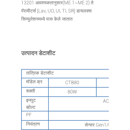
13201 आवश्यकतानुसार(ME 1~ME 2).ते
पॅरामीटर्स [Lav, UO, UI, TI, SR] डायलक्स
सिम्युलेशनमध्ये पास केले जातात
उत्पादन डेटाशीट
तांत्रिक डेटाशीट
मॉडेल क्र.
CTB80
CTB120
शक्ती
80W
120W
इनपुट
AC100-250V
व्होल्ट
PF
>0.95
नियंत्रण
सेन्सर Gen1/बुद्धिमान निय