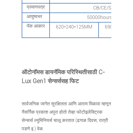
प्रमाणपत्र
CB/CE/SAA/ENEC
आयुष्यभर
50000hours@L70 5 वर्षां
पॅक आकार
620*240*125MM
690*290*12
ऑटोनॉमस डायनॅमिक परिस्थितीसाठी C-
Lux Gen1 सेन्सर्ससह फिट
सार्वजनिक जागेत सुरक्षितता आणि आराम मिळावा म्हणून
नैसर्गिक प्रकाश अपुरा होतो तेव्हा फोटोइलेक्ट्रिक
सेन्सर्स ल्युमिनियर्स चालू करतात (ढगाळ दिवस, रात्री
पडणे इ.) वेळ.