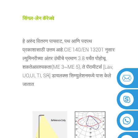
सिंगल-लेन कॅरेजवे
हे अरुंद वितरण पायवाट, पथ आणि पदपथ
प्रकाशासाठी उत्तम आहे.
CIE 140/EN 13201 नुसार
ल्युमिनरीच्या अंतर उंचीचे प्रमाण 3.8 पर्यंत पोहोचू
शकते
आवश्यकता(ME 3~ME 5), ते पॅरामीटर्स [Lav,
UO,UI, TI, SR] डायलक्स सिम्युलेशनमध्ये पास केले
जातात.