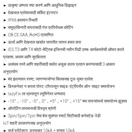
► उत्कृष्ट उष्णता नष्ट करणे आणि आधुनिक डिझाइन
► देखभाल प्रवेशासाठी सर्किट इंटरप्टर
► IP66 हवामान स्थिती
► समुद्रकिनारी वापरासाठी गंज प्रतिरोधक कोटिंग
► CB.CE.SAA, RoHS प्रमाणित
► ऊर्जा आणि देखभाल खर्चात जास्तीत जास्त बचत करा
► IES T3 आणि T4 फोटो-मेट्रिक इंजिनची नवीन पिढी उच्च-कार्यक्षमतेची ऑफर करते
प्रकाश, आराम आणि सुरक्षितता
► असंख्य रस्ते आणि शहरींसाठी सर्वात अचूक उपाय प्रदान करण्यासाठी 3 आकार
अनुप्रयोग
► बंद झाल्यावर स्पष्ट, जाणण्याजोग्या क्लिकसह टूल-मुक्त प्रवेश
► डिस्कनेक्ट न करता पोस्ट-टॉपपासून साइड-एंट्रीपर्यंत ऑन-साइट समायोजन
► IazyFix ला ध्रुवातून ल्युमिनेयर धन्यवाद
► -15°，-10°，-5°，0°，+5°，+10°，+15° च्या पायऱ्यांमध्ये समायोज्य झुकाव
► ऑपरेटिंग तापमानाची विस्तृत श्रेणी
► 3pin/5pin/7pin नेमा बेस सुसंगत स्मार्ट सिटीसाठी कनेक्टेड-रेडी
IoT शहरी उपकरणासह अनुप्रयोग
► सर्ज प्रोटेक्टर: ड्रायव्हर 10kA + दुय्यम 10kA