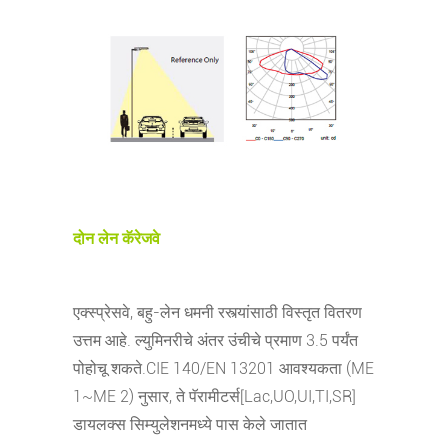
दोन लेन कॅरेजवे
एक्स्प्रेसवे, बहु-लेन धमनी रस्त्यांसाठी विस्तृत वितरण
उत्तम आहे. ल्युमिनरीचे अंतर उंचीचे प्रमाण 3.5 पर्यंत
पोहोचू शकते.CIE 140/EN 13201 आवश्यकता (ME
1~ME 2) नुसार, ते पॅरामीटर्स
[Lac,UO,UI,TI,SR]
डायलक्स सिम्युलेशनमध्ये पास केले जातात