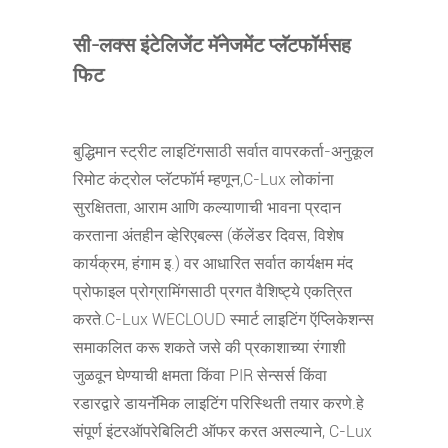
सी-लक्स इंटेलिजेंट मॅनेजमेंट प्लॅटफॉर्मसह
फिट
बुद्धिमान स्ट्रीट लाइटिंगसाठी सर्वात वापरकर्ता-अनुकूल
रिमोट कंट्रोल प्लॅटफॉर्म म्हणून,
C-Lux लोकांना
सुरक्षितता, आराम आणि कल्याणाची भावना प्रदान
करताना अंतहीन व्हेरिएबल्स (कॅलेंडर दिवस, विशेष
कार्यक्रम, हंगाम इ.) वर आधारित सर्वात कार्यक्षम मंद
प्रोफाइल प्रोग्रामिंगसाठी प्रगत वैशिष्ट्ये एकत्रित
करते.C-Lux WECLOUD स्मार्ट लाइटिंग ऍप्लिकेशन्स
समाकलित करू शकते जसे की प्रकाशाच्या रंगाशी
जुळवून घेण्याची क्षमता किंवा PIR सेन्सर्स किंवा
रडारद्वारे डायनॅमिक लाइटिंग परिस्थिती तयार करणे.हे
संपूर्ण इंटरऑपरेबिलिटी ऑफर करत असल्याने, C-Lux