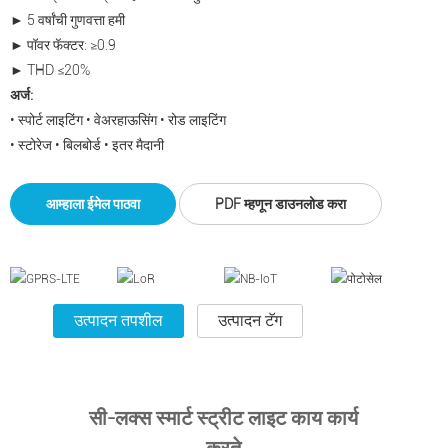
► 5 वर्षांची गुणवत्ता हमी
► पॉवर फॅक्टर: ≥0.9
► THD ≤20%
अर्ज:
• स्पोर्ट लाइटिंग • वेअरहाऊसिंग • रोड लाइटिंग
• स्टोरेज • बिलबोर्ड • इतर मैदानी
आम्हाला ईमेल पाठवा
PDF म्हणून डाउनलोड करा
उत्पादन तपशील
उत्पादन टॅग
सी-लक्स स्मार्ट स्ट्रीट लाइट काय कार्य