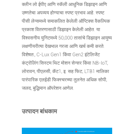
क्लीन लो ईपीए आणि स्कॅली आधुनिक डिझाइन आणि
उष्णतेचा अपव्यय होण्याचा स्पष्ट प्रभाव आहे. स्पष्ट
पीसी लेन्समध्ये समाकलित केलेली ऑप्टिक्स वैकल्पिक
प्रकाश वितरणासाठी डिझाइन केलेली आहेत. या
विश्वसनीय युनिटमध्ये 50,000 तासांचे डिझाइन आयुष्य
लक्षणीयरीत्या देखभाल गरजा आणि खर्च कमी करते.
विशेषत:, C-Lux Gen1 किंवा Gen2 इंटेलिजेंट
कंट्रोलिंग सिस्टम थिट मोशन सेन्सर किंवा NB-IoT,
लोरावन, पीएलसी, कॅट1, इ. सह फिट, LTB1 मालिका
पारंपारिक एलईडी फिक्स्चरच्या तुलनेत अधिक सोपी,
जलद, बुद्धिमान ऑपरेशन आणेल.
उत्पादन बांधकाम