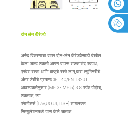
दोन लेन कॅरेजवे
अरुंद वितरणाचा वापर दोन-लेन कॅरेजवेसाठी देखील
केला जाऊ शकतो.आपण वापरू शकता
रुंद पदपथ,
प्रवेश रस्ता आणि बाजूचे रस्ते लागू करा.ल्युमिनरीचे
अंतर उंचीचे प्रमाण
CIE 140/EN 13201
आवश्यकतेनुसार (ME 3~ME 5) 3.8 पर्यंत पोहोचू
शकतात, त्या
पॅरामीटर्स [Lav,UO,UI,TI,SR] डायलक्स
सिम्युलेशनमध्ये पास केले जातात