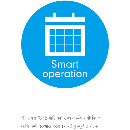
सी-लक्स "CTB मालिका" उच्च कार्यक्षम, दीर्घकाळ
आणि कमी देखभाल प्रदान करते.गुळगुळीत सेल्फ-