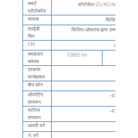
स्मार्ट
फोटोसेल/2G/4G/NB-IoT/Lora
प्रोटोकॉल
चालक
फिलिप/मीनवेल/इ
एलईडी
फिलिप/ओसराम/इतर उच्च दर्जाचे
चिप
CRI
७०+/८०+
चमकदार
10800 lm
16200 एलए
फ्लेक्स
प्रकाश
135lm
कार्यक्षमता
बीम कोन
T3/T4
ऑपरेटिंग
-40℃~+50℃
तापमान.
स्टोरेज
-40℃~+85℃
तापमान.
आयपी वर्ग
IP66
IK वर्ग
IK10