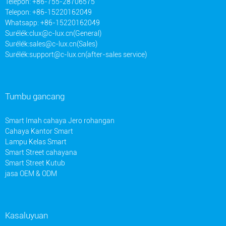
Telepon: +86-755-28706575
Telepon: +86-15220162049
Whatsapp: +86-15220162049
Surélék:
clux@c-lux.cn(General)
Surélék:
sales@c-lux.cn(Sales)
Surélék:
support@c-lux.cn(after-sales service)
Tumbu gancang
Smart Imah cahaya Jero rohangan
Cahaya Kantor Smart
Lampu Kelas Smart
Smart Street cahayana
Smart Street Kutub
jasa OEM & ODM
Kasaluyuan