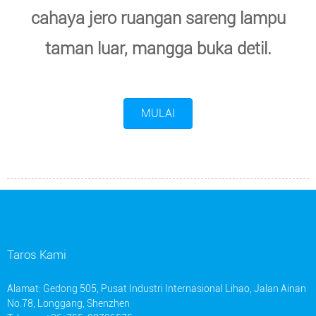
cahaya jero ruangan sareng lampu
taman luar, mangga buka detil.
MULAI
Taros Kami
Alamat: Gedong 505, Pusat Industri Internasional Lihao, Jalan Ainan
No.78, Longgang, Shenzhen