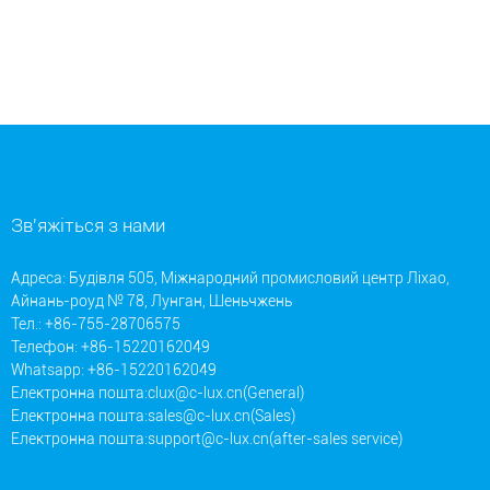
Зв'яжіться з нами
Адреса: Будівля 505, Міжнародний промисловий центр Ліхао,
Айнань-роуд № 78, Лунган, Шеньчжень
Тел.: +86-755-28706575
Телефон: +86-15220162049
Whatsapp: +86-15220162049
Електронна пошта:
clux@c-lux.cn(General)
Електронна пошта:
sales@c-lux.cn(Sales)
Електронна пошта:
support@c-lux.cn(after-sales service)