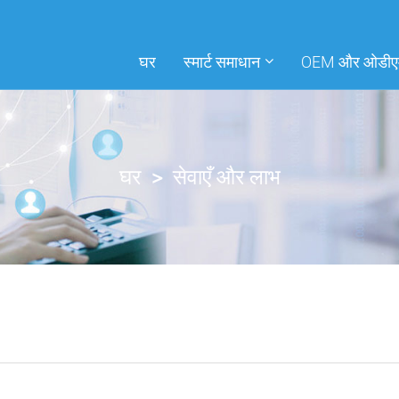
घर
स्मार्ट समाधान
OEM और ओडीए
घर
सेवाएँ और लाभ