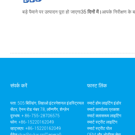
बड़े पैमाने पर उत्पादन पूरा हो जाएगा
35 दिनों में।
आपके निरीक्षण के बा
संपर्क करें
फास्ट लिंक
पता: 505 बिल्डिंग, लिहाओ इंटरनेशनल इंडस्ट्रियल
स्मार्ट होम लाइटिंग इंडोर
सेंटर, ऐनन रोड नंबर 78, लॉन्गगैंग, शेन्ज़ेन
स्मार्ट कार्यालय प्रकाश
दूरभाष: + 86-755-28706575
स्मार्ट क्लासरूम लाइटिंग
फोन: +86-15220162049
स्मार्ट स्ट्रीट लाइटिंग
व्हाट्सएप: +86-15220162049
स्मार्ट स्ट्रीट पोल
ईमेल:
clux@c-lux.cn(General)
OEM और ओडीएम सेवा