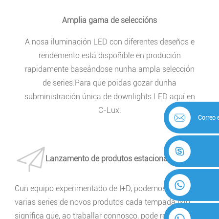
Amplia gama de seleccións
A nosa iluminación LED con diferentes deseños e
rendemento está dispoñible en produción
rapidamente baseándose nunha ampla selección
de series.Para que poidas gozar dunha
subministración única de downlights LED aquí en
C-Lux.
Correo 
Lanzamento de produtos estacionais
Cun equipo experimentado de I+D, podemos lanzar
varias series de novos produtos cada tempada.Isto
significa que, ao traballar connosco, pode responder