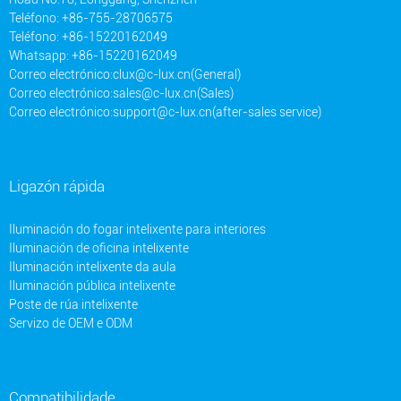
Teléfono: +86-755-28706575
Teléfono: +86-15220162049
Whatsapp: +86-15220162049
Correo electrónico:
clux@c-lux.cn(General)
Correo electrónico:
sales@c-lux.cn(Sales)
Correo electrónico:
support@c-lux.cn(after-sales service)
Ligazón rápida
Iluminación do fogar intelixente para interiores
Iluminación de oficina intelixente
Iluminación intelixente da aula
Iluminación pública intelixente
Poste de rúa intelixente
Servizo de OEM e ODM
Compatibilidade