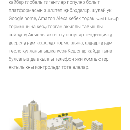
кайбер глобаль гигантлар популяр болыт
платформасын эшләтеп җибәрделәр, шулай ук ​​
Google home, Amazon Alexa кебек торак һәм шәһәр
тормышына керә торган акыллы тавышлы
сөйләшү.Акыллы яктырту популяр тенденциягә
әверелә һәм кешеләр тормышына, шәһәргә һәм
төрле кулланылышка керә.Кешеләр кайда гына
булсагыз да акыллы телефон яки компьютер
яктылыкны контрольдә тота алалар.