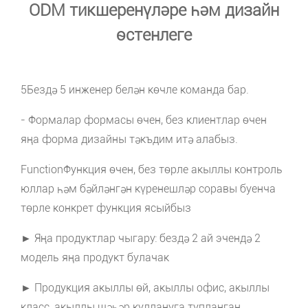
ODM тикшеренүләре һәм дизайн
өстенлеге
5Бездә 5 инженер белән көчле команда бар.
- Формалар формасы өчен, без клиентлар өчен
яңа форма дизайны тәкъдим итә алабыз.
FunctionФункция өчен, без төрле акыллы контроль
юллар һәм бәйләнгән күренешләр соравы буенча
төрле конкрет функция ясыйбыз
► Яңа продуктлар чыгару: бездә 2 ай эчендә 2
модель яңа продукт булачак
► Продукция акыллы өй, акыллы офис, акыллы
класс, акыллы шәһәр куллануга тупланган.