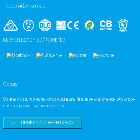
Сертификатлар
БЕЗНЕҢ БЕЛӘН БӘЙЛӘНЕГЕЗ
Сорау
Соңгы металл яңалыклар һәм вакыйгаларны алу өчен электрон
почта адресыгызны кертегез.
ПРИКЕЛИСТ ӨЧЕН СОРАУ