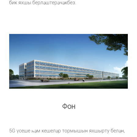
бик яхшы берләштерәчәкбез.
Фон
5G үсеше һәм кешеләр тормышын яхшырту белән,