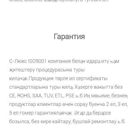
Гарантия
C-Люкс ISO9001 компания белән идарә итү һәм
җитештерү процедурасына туры
киләчәк.Продукция төрле ил сертификаты
стандартларына туры килә, Хәзерге вакытта без
CE, ROHS, SAA, TUV, ETL, PSE һ.б.Иң мөһиме, безнең
продуктлар клиентлар өчен сорау буенча 2 ел, 3 ел,
5 ел гомер гарантияләячәк. Әгәр дә берәрсе
бозылса, без кире кайтару, бушлай ремонтлау һ.б.