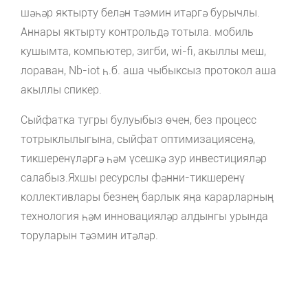
шәһәр яктырту белән тәэмин итәргә бурычлы.
Аннары яктырту контрольдә тотыла. мобиль
кушымта, компьютер, зигби, wi-fi, акыллы меш,
лораван, Nb-iot һ.б. аша чыбыксыз протокол аша
акыллы спикер.
Сыйфатка тугры булуыбыз өчен, без процесс
тотрыклылыгына, сыйфат оптимизациясенә,
тикшеренүләргә һәм үсешкә зур инвестицияләр
салабыз.Яхшы ресурслы фәнни-тикшеренү
коллективлары безнең барлык яңа карарларның
технология һәм инновацияләр алдынгы урында
торуларын тәэмин итәләр.