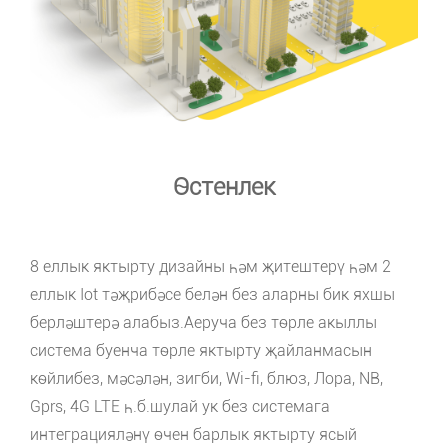
Өстенлек
8 еллык яктырту дизайны һәм җитештерү һәм 2
еллык Iot тәҗрибәсе белән без аларны бик яхшы
берләштерә алабыз.Аеруча без төрле акыллы
система буенча төрле яктырту җайланмасын
көйлибез, мәсәлән, зигби, Wi-fi, блюз, Лора, NB,
Gprs, 4G LTE һ.б.шулай ук ​​без системага
интеграцияләнү өчен барлык яктырту ясый