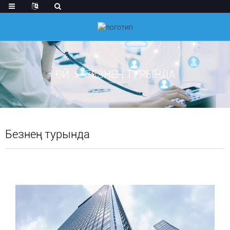
ӨЙ
БЕЗНЕҢ ТУРЫНДА
Безнең турында