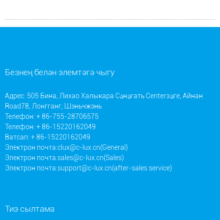
Безнең белән элемтәгә чыгу
Адрес: 505 Бина, Лихао Халыкара Сәнәгать Centerзәге, Айнан
Road78, Лонгганг, Шэньчжэнь
Телефон: + 86-755-28706575
Телефон: + 86-15220162049
Ватсап: + 86-15220162049
Электрон почта:
clux@c-lux.cn(General)
Электрон почта:
sales@c-lux.cn(Sales)
Электрон почта:
support@c-lux.cn(after-sales service)
Тиз сылтама