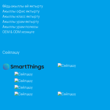
Өйдә акыллы өй яктырту
Акыллы офис яктырту
Акыллы класс яктырту
Акыллы урам яктырту
Акыллы урам полюсы
OEM & ODM хезмәте
Сөйләшү