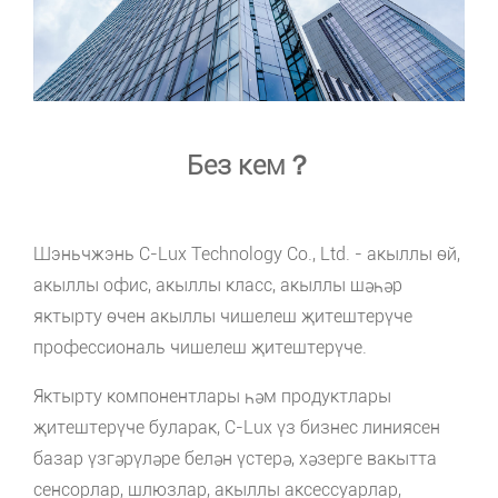
Без кем？
Шэньчжэнь C-Lux Technology Co., Ltd. - акыллы өй,
акыллы офис, акыллы класс, акыллы шәһәр
яктырту өчен акыллы чишелеш җитештерүче
профессиональ чишелеш җитештерүче.
Яктырту компонентлары һәм продуктлары
җитештерүче буларак, C-Lux үз бизнес линиясен
базар үзгәрүләре белән үстерә, хәзерге вакытта
сенсорлар, шлюзлар, акыллы аксессуарлар,