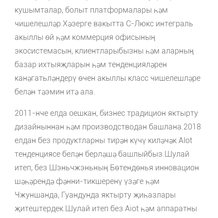
кушымталар, болыт платформалары һәм
чишелешләр.Хәзерге вакытта C-Люкс интеграль
акыллы өй һәм коммерция офисының
экосистемасын, клиентларыбызны һәм аларның
базар ихтыяҗларын һәм тенденцияләрен
канәгатьләндерү өчен акыллы класс чишелешләре
белән тәэмин итә ала.
2011-нче елда оешкан, бизнес традицион яктырту
дизайныннан һәм производстводан башлана.2018
елдан без продуктларны тирән күчү киләчәк AIot
тенденциясе белән берләшә башлыйбыз.Шулай
итеп, без Шэньчжэньның Бөтендөнья инновацион
шәһәрендә фәнни-тикшеренү үзәге һәм
Чжуншанда, Гуандунда яктырту җиһазлары
җитештердек.Шулай итеп без Aiot һәм аппаратны